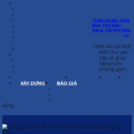
KIẾN TRÚC
BIỆT THỰ
NHÀ PHỐ
NỘI THẤT CĂN HỘ
Thiết Kế Nội Thất
Biệt Thự Siêu
NHA KHOA
Sang, Chi Phí Hợp
CẢI TẠO, SỬA CHỮA
Lý
SPA, THẨM MỸ VIỆN
QUÁN ĂN, CAFE
Thiết kế nội thất
NHÀ XƯỞNG CÔNG NGHIỆP
biệt thự cao
BÁO GIÁ
cấp sẽ giúp
BÁO GIÁ XÂY DỰNG PHẦN THÔ
nâng tầm
BÁO GIÁ XÂY DỰNG PHẦN HOÀN THIỆN
không gian
BÁO GIÁ THIẾT KẾ KIẾN TRÚC
CHIA SẺ KINH NGHIỆM
TUYỂN DỤNG
LIÊN HỆ
XÂY DỰNG
BÁO GIÁ
XÂY DỰNG PHẦN THÔ
XÂY DỰNG PHẦN HOÀN THIỆN
THIẾT KẾ KIẾN TRÚC
sống...