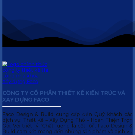
CÔNG TY CỔ PHẦN THIẾT KẾ KIẾN TRÚC VÀ
XÂY DỰNG FACO
Faco Design & Build cung cấp đến Quý khách các
dịch vụ: Thiết Kế – Xây Dựng Thô – Hoàn Thiện Trọn
Gói. Với triết lý “Chất lượng là cốt lõi”, Faco Design &
Build cam kết mang đến những sản phẩm và dịch vụ