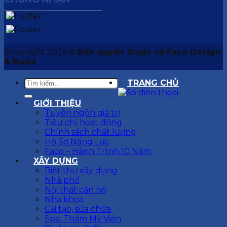
Copyright 2026 ©
Bản quyền thuộc về Faco Design
& Build
TRANG CHỦ
GIỚI THIỆU
Tuyên ngôn giá trị
Tiêu chí hoạt động
Chính sách chất lượng
Hồ Sơ Năng Lực
Faco – Hành Trình 10 Năm
XÂY DỰNG
Biệt thự xây dựng
Nhà phố
Nội thất căn hộ
Nha khoa
Cải tạo, sửa chữa
Spa, Thẩm Mỹ Viện