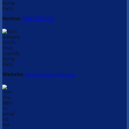
Hotline:
088.9999.032
Website:
www.xaydungfaco.vn