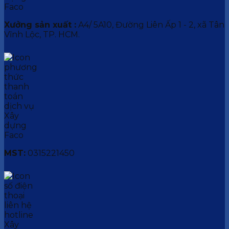
Xưởng sản xuất :
A4/ 5A10, Đường Liên Ấp 1 - 2, xã Tân
Vĩnh Lộc, TP. HCM.
MST:
0315221450