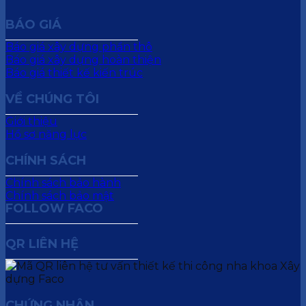
BÁO GIÁ
Báo giá xây dựng phần thô
Báo giá xây dựng hoàn thiện
Báo giá thiết kế kiến trúc
VỀ CHÚNG TÔI
Giới thiệu
Hồ sơ năng lực
CHÍNH SÁCH
Chính sách bảo hành
Chính sách bảo mật
FOLLOW FACO
QR LIÊN HỆ
CHỨNG NHẬN