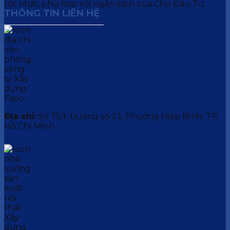
tốt nhất, phù hợp với ngân sách của Chủ Đầu Tư.
THÔNG TIN LIÊN HỆ
Địa chỉ:
Số 75/1, Đường số 23, Phường Hiệp Bình, TP.
Hồ Chí Minh