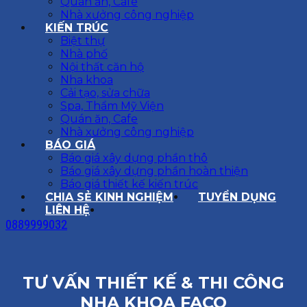
Quán ăn, Cafe
Nhà xưởng công nghiệp
KIẾN TRÚC
Biệt thự
Nhà phố
Nội thất căn hộ
Nha khoa
Cải tạo, sửa chữa
Spa, Thẩm Mỹ Viện
Quán ăn, Cafe
Nhà xưởng công nghiệp
BÁO GIÁ
Báo giá xây dựng phần thô
Báo giá xây dựng phần hoàn thiện
Báo giá thiết kế kiến trúc
CHIA SẺ KINH NGHIỆM
TUYỂN DỤNG
LIÊN HỆ
0889999032
TƯ VẤN THIẾT KẾ & THI CÔNG
NHA KHOA FACO