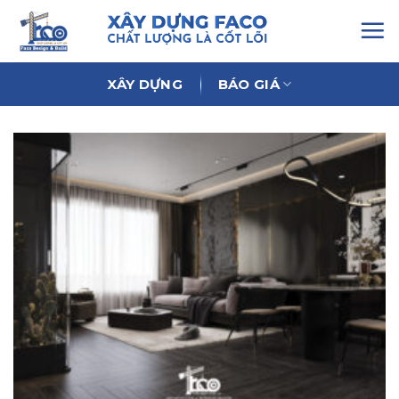
Chuyển
đến
nội
dung
XÂY DỰNG
BÁO GIÁ