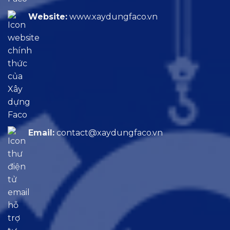
Website:
www.xaydungfaco.vn
Email:
contact@xaydungfaco.vn