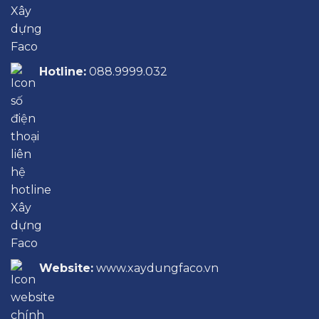
Hotline:
088.9999.032
Website:
www.xaydungfaco.vn