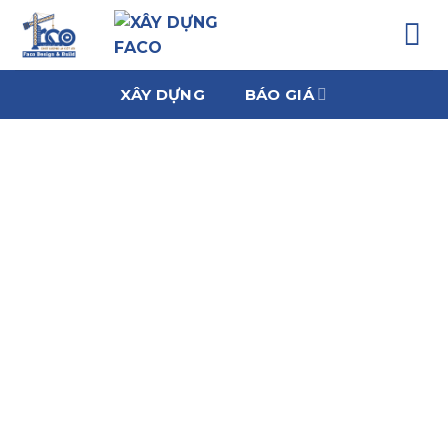
Chuyển
đến
nội
dung
XÂY DỰNG
BÁO GIÁ