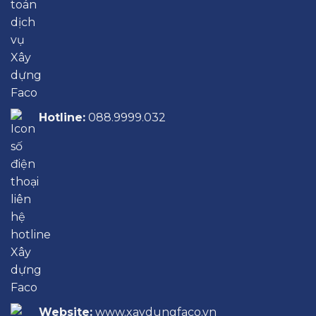
Hotline:
088.9999.032
Website:
www.xaydungfaco.vn