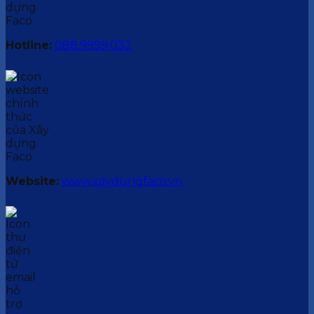
Hotline:
088.9999.032
Website:
www.xaydungfaco.vn