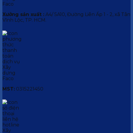
Xưởng sản xuất :
A4/ 5A10, Đường Liên Ấp 1 - 2, xã Tân
Vĩnh Lộc, TP. HCM.
MST:
0315221450