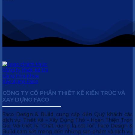
CÔNG TY CỔ PHẦN THIẾT KẾ KIẾN TRÚC VÀ
XÂY DỰNG FACO
Faco Design & Build cung cấp đến Quý khách các
dịch vụ: Thiết Kế – Xây Dựng Thô – Hoàn Thiện Trọn
Gói. Với triết lý “Chất lượng là cốt lõi”, Faco Design &
Build cam kết mang đến những sản phẩm và dịch vụ