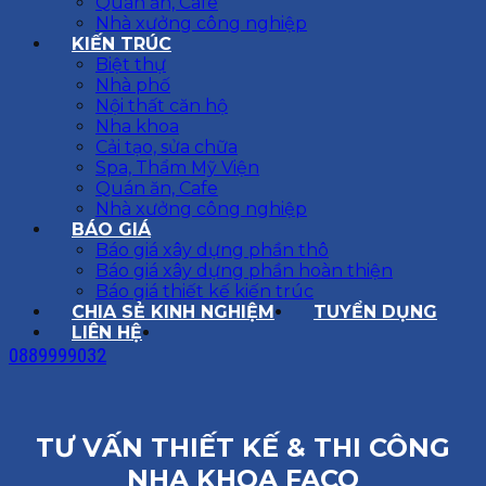
Quán ăn, Cafe
Nhà xưởng công nghiệp
KIẾN TRÚC
Biệt thự
Nhà phố
Nội thất căn hộ
Nha khoa
Cải tạo, sửa chữa
Spa, Thẩm Mỹ Viện
Quán ăn, Cafe
Nhà xưởng công nghiệp
BÁO GIÁ
Báo giá xây dựng phần thô
Báo giá xây dựng phần hoàn thiện
Báo giá thiết kế kiến trúc
CHIA SẺ KINH NGHIỆM
TUYỂN DỤNG
LIÊN HỆ
0889999032
TƯ VẤN THIẾT KẾ & THI CÔNG
NHA KHOA FACO