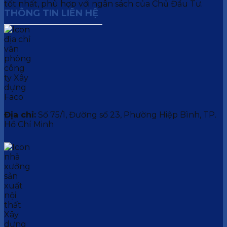
tốt nhất, phù hợp với ngân sách của Chủ Đầu Tư.
THÔNG TIN LIÊN HỆ
Địa chỉ:
Số 75/1, Đường số 23, Phường Hiệp Bình, TP.
Hồ Chí Minh