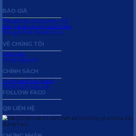
BÁO GIÁ
Báo giá xây dựng phần thô
Báo giá xây dựng hoàn thiện
Báo giá thiết kế kiến trúc
VỀ CHÚNG TÔI
Giới thiệu
Hồ sơ năng lực
CHÍNH SÁCH
Chính sách bảo hành
Chính sách bảo mật
FOLLOW FACO
QR LIÊN HỆ
CHỨNG NHẬN