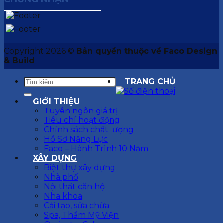
Copyright 2026 ©
Bản quyền thuộc về Faco Design
& Build
TRANG CHỦ
GIỚI THIỆU
Tuyên ngôn giá trị
Tiêu chí hoạt động
Chính sách chất lượng
Hồ Sơ Năng Lực
Faco – Hành Trình 10 Năm
XÂY DỰNG
Biệt thự xây dựng
Nhà phố
Nội thất căn hộ
Nha khoa
Cải tạo, sửa chữa
Spa, Thẩm Mỹ Viện