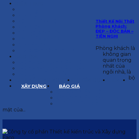
KIẾN TRÚC
BIỆT THỰ
NHÀ PHỐ
NỘI THẤT CĂN HỘ
Thiết Kế Nội Thất
Phòng Khách:
NHA KHOA
ĐẸP – ĐỘC BẢN –
CẢI TẠO, SỬA CHỮA
TIỆN NGHI
SPA, THẨM MỸ VIỆN
QUÁN ĂN, CAFE
Phòng khách là
NHÀ XƯỞNG CÔNG NGHIỆP
không gian
BÁO GIÁ
quan trọng
BÁO GIÁ XÂY DỰNG PHẦN THÔ
nhất của
BÁO GIÁ XÂY DỰNG PHẦN HOÀN THIỆN
ngôi nhà, là
BÁO GIÁ THIẾT KẾ KIẾN TRÚC
bộ
CHIA SẺ KINH NGHIỆM
TUYỂN DỤNG
LIÊN HỆ
XÂY DỰNG
BÁO GIÁ
XÂY DỰNG PHẦN THÔ
XÂY DỰNG PHẦN HOÀN THIỆN
THIẾT KẾ KIẾN TRÚC
mặt của...