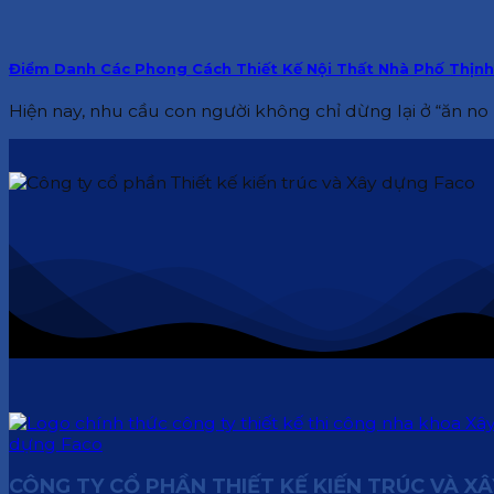
Điểm Danh Các Phong Cách Thiết Kế Nội Thất Nhà Phố Thịn
Hiện nay, nhu cầu con người không chỉ dừng lại ở “ăn no 
CÔNG TY CỔ PHẦN THIẾT KẾ KIẾN TRÚC VÀ X