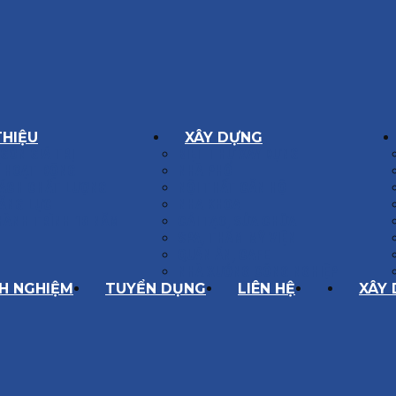
THIỆU
XÂY DỰNG
GÔN GIÁ TRỊ
BIỆT THỰ XÂY DỰNG
Í HOẠT ĐỘNG
NHÀ PHỐ
SÁCH CHẤT LƯỢNG
NỘI THẤT CĂN HỘ
ĂNG LỰC
NHA KHOA
HÀNH TRÌNH 10 NĂM
CẢI TẠO, SỬA CHỮA
SPA, THẨM MỸ VIỆN
QUÁN ĂN, CAFE
NHÀ XƯỞNG CÔNG NGHIỆP
NH NGHIỆM
TUYỂN DỤNG
LIÊN HỆ
XÂY