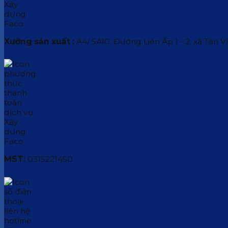
Xưởng sản xuất :
A4/ 5A10, Đường Liên Ấp 1 - 2, xã Tân V
MST:
0315221450