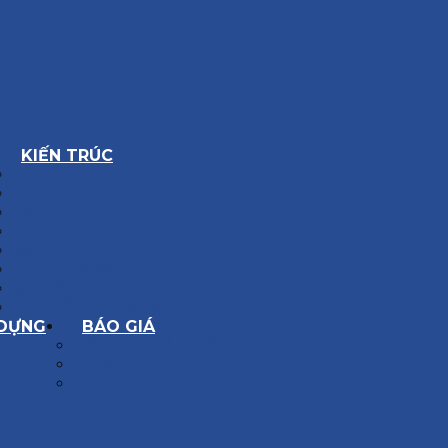
KIẾN TRÚC
BIỆT THỰ
NHÀ PHỐ
NỘI THẤT CĂN HỘ
NHA KHOA
CẢI TẠO, SỬA CHỮA
SPA, THẨM MỸ VIỆN
QUÁN ĂN, CAFE
NHÀ XƯỞNG CÔNG NGHIỆP
 DỰNG
BÁO GIÁ
XÂY DỰNG PHẦN THÔ
XÂY DỰNG PHẦN HOÀN THIỆN
THIẾT KẾ KIẾN TRÚC