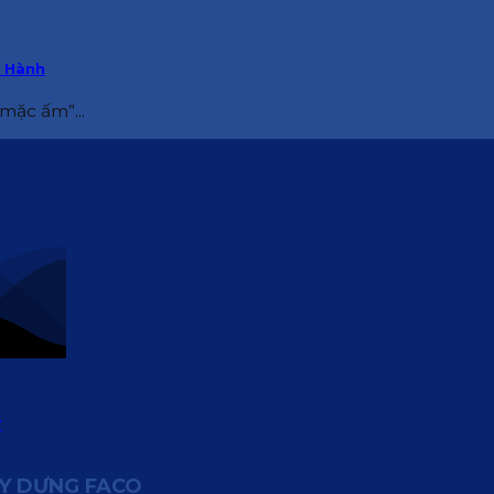
h Hành
mặc ấm”...
ÂY DỰNG FACO