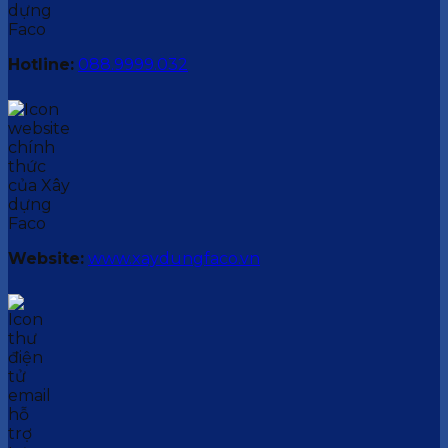
Hotline:
088.9999.032
Website:
www.xaydungfaco.vn