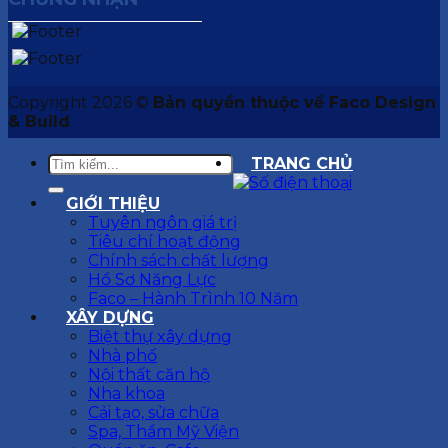
Copyright 2026 ©
Bản quyền thuộc về Faco Design
& Build
TRANG CHỦ
GIỚI THIỆU
Tuyên ngôn giá trị
Tiêu chí hoạt động
Chính sách chất lượng
Hồ Sơ Năng Lực
Faco – Hành Trình 10 Năm
XÂY DỰNG
Biệt thự xây dựng
Nhà phố
Nội thất căn hộ
Nha khoa
Cải tạo, sửa chữa
Spa, Thẩm Mỹ Viện