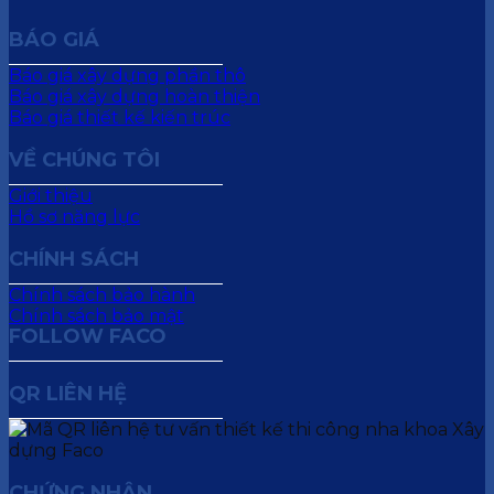
BÁO GIÁ
Báo giá xây dựng phần thô
Báo giá xây dựng hoàn thiện
Báo giá thiết kế kiến trúc
VỀ CHÚNG TÔI
Giới thiệu
Hồ sơ năng lực
CHÍNH SÁCH
Chính sách bảo hành
Chính sách bảo mật
FOLLOW FACO
QR LIÊN HỆ
CHỨNG NHẬN