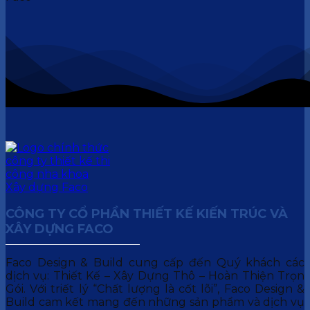
CÔNG TY CỔ PHẦN THIẾT KẾ KIẾN TRÚC VÀ
XÂY DỰNG FACO
Faco Design & Build cung cấp đến Quý khách các
dịch vụ: Thiết Kế – Xây Dựng Thô – Hoàn Thiện Trọn
Gói. Với triết lý “Chất lượng là cốt lõi”, Faco Design &
Build cam kết mang đến những sản phẩm và dịch vụ