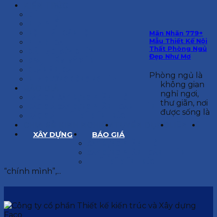
KIẾN TRÚC
BIỆT THỰ
NHÀ PHỐ
NỘI THẤT CĂN HỘ
Mãn Nhãn 779+
Mẫu Thiết Kế Nội
NHA KHOA
Thất Phòng Ngủ
CẢI TẠO, SỬA CHỮA
Đẹp Như Mơ
SPA, THẨM MỸ VIỆN
QUÁN ĂN, CAFE
Phòng ngủ là
NHÀ XƯỞNG CÔNG NGHIỆP
không gian
BÁO GIÁ
nghỉ ngơi,
BÁO GIÁ XÂY DỰNG PHẦN THÔ
thư giãn, nơi
BÁO GIÁ XÂY DỰNG PHẦN HOÀN THIỆN
được sống là
BÁO GIÁ THIẾT KẾ KIẾN TRÚC
CHIA SẺ KINH NGHIỆM
TUYỂN DỤNG
LIÊN HỆ
XÂY DỰNG
BÁO GIÁ
XÂY DỰNG PHẦN THÔ
XÂY DỰNG PHẦN HOÀN THIỆN
THIẾT KẾ KIẾN TRÚC
“chính mình”,...