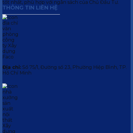
tốt nhất, phù hợp với ngân sách của Chủ Đầu Tư.
THÔNG TIN LIÊN HỆ
Địa chỉ:
Số 75/1, Đường số 23, Phường Hiệp Bình, TP.
Hồ Chí Minh