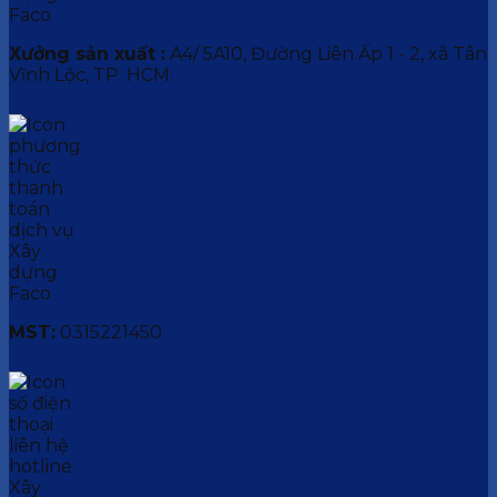
Xưởng sản xuất :
A4/ 5A10, Đường Liên Ấp 1 - 2, xã Tân
Vĩnh Lộc, TP. HCM.
MST:
0315221450