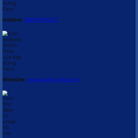
Hotline:
088.9999.032
Website:
www.xaydungfaco.vn