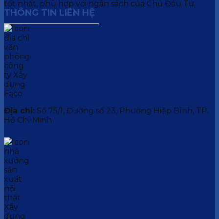
tốt nhất, phù hợp với ngân sách của Chủ Đầu Tư.
THÔNG TIN LIÊN HỆ
Địa chỉ:
Số 75/1, Đường số 23, Phường Hiệp Bình, TP.
Hồ Chí Minh