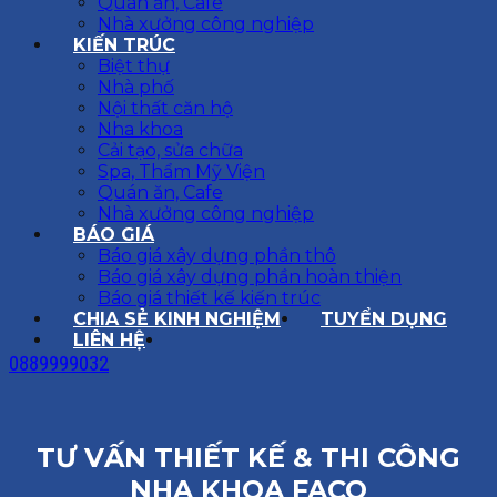
Quán ăn, Cafe
Nhà xưởng công nghiệp
KIẾN TRÚC
Biệt thự
Nhà phố
Nội thất căn hộ
Nha khoa
Cải tạo, sửa chữa
Spa, Thẩm Mỹ Viện
Quán ăn, Cafe
Nhà xưởng công nghiệp
BÁO GIÁ
Báo giá xây dựng phần thô
Báo giá xây dựng phần hoàn thiện
Báo giá thiết kế kiến trúc
CHIA SẺ KINH NGHIỆM
TUYỂN DỤNG
LIÊN HỆ
0889999032
TƯ VẤN THIẾT KẾ & THI CÔNG
NHA KHOA FACO