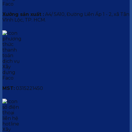
Xưởng sản xuất :
A4/ 5A10, Đường Liên Ấp 1 - 2, xã Tân
Vĩnh Lộc, TP. HCM.
MST:
0315221450