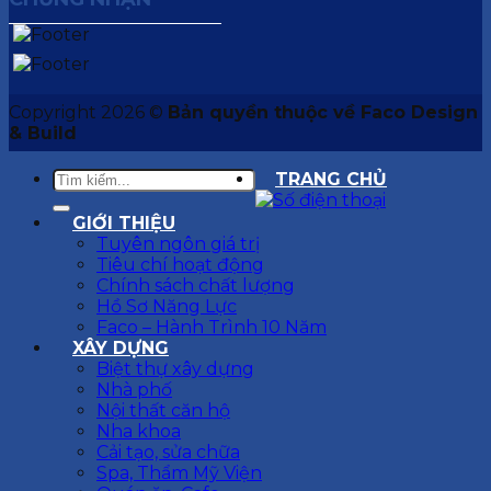
Copyright 2026 ©
Bản quyền thuộc về Faco Design
& Build
TRANG CHỦ
GIỚI THIỆU
Tuyên ngôn giá trị
Tiêu chí hoạt động
Chính sách chất lượng
Hồ Sơ Năng Lực
Faco – Hành Trình 10 Năm
XÂY DỰNG
Biệt thự xây dựng
Nhà phố
Nội thất căn hộ
Nha khoa
Cải tạo, sửa chữa
Spa, Thẩm Mỹ Viện