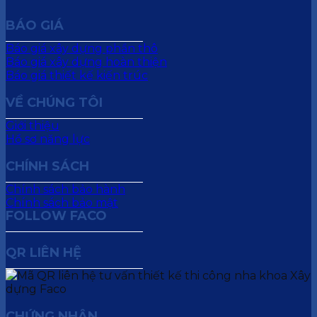
BÁO GIÁ
Báo giá xây dựng phần thô
Báo giá xây dựng hoàn thiện
Báo giá thiết kế kiến trúc
VỀ CHÚNG TÔI
Giới thiệu
Hồ sơ năng lực
CHÍNH SÁCH
Chính sách bảo hành
Chính sách bảo mật
FOLLOW FACO
QR LIÊN HỆ
CHỨNG NHẬN