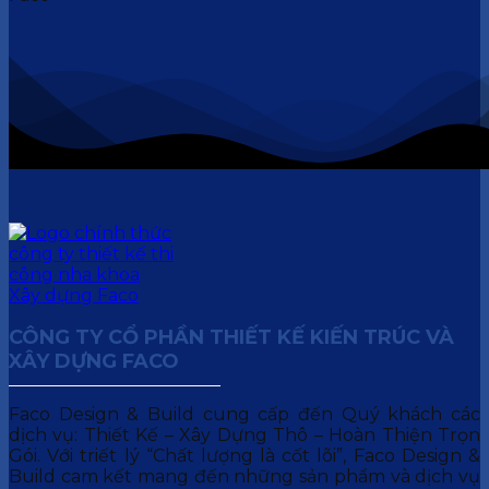
CÔNG TY CỔ PHẦN THIẾT KẾ KIẾN TRÚC VÀ
XÂY DỰNG FACO
Faco Design & Build cung cấp đến Quý khách các
dịch vụ: Thiết Kế – Xây Dựng Thô – Hoàn Thiện Trọn
Gói. Với triết lý “Chất lượng là cốt lõi”, Faco Design &
Build cam kết mang đến những sản phẩm và dịch vụ