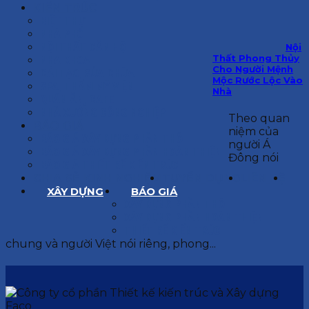
KIẾN TRÚC
BIỆT THỰ
NHÀ PHỐ
NỘI THẤT CĂN HỘ
Nội
Thất Phong Thủy
NHA KHOA
Cho Người Mệnh
CẢI TẠO, SỬA CHỮA
Mộc Rước Lộc Vào
SPA, THẨM MỸ VIỆN
Nhà
QUÁN ĂN, CAFE
NHÀ XƯỞNG CÔNG NGHIỆP
Theo quan
BÁO GIÁ
niệm của
BÁO GIÁ XÂY DỰNG PHẦN THÔ
người Á
BÁO GIÁ XÂY DỰNG PHẦN HOÀN THIỆN
Đông nói
BÁO GIÁ THIẾT KẾ KIẾN TRÚC
CHIA SẺ KINH NGHIỆM
TUYỂN DỤNG
LIÊN HỆ
XÂY DỰNG
BÁO GIÁ
XÂY DỰNG PHẦN THÔ
XÂY DỰNG PHẦN HOÀN THIỆN
THIẾT KẾ KIẾN TRÚC
chung và người Việt nói riêng, phong...