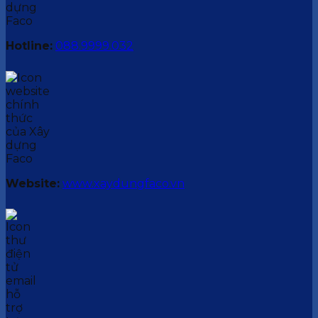
Hotline:
088.9999.032
Website:
www.xaydungfaco.vn