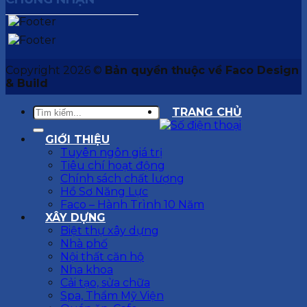
Copyright 2026 ©
Bản quyền thuộc về Faco Design
& Build
TRANG CHỦ
GIỚI THIỆU
Tuyên ngôn giá trị
Tiêu chí hoạt động
Chính sách chất lượng
Hồ Sơ Năng Lực
Faco – Hành Trình 10 Năm
XÂY DỰNG
Biệt thự xây dựng
Nhà phố
Nội thất căn hộ
Nha khoa
Cải tạo, sửa chữa
Spa, Thẩm Mỹ Viện