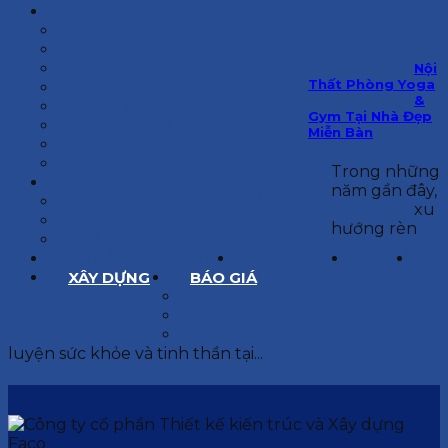
KIẾN TRÚC
BIỆT THỰ
NHÀ PHỐ
NỘI THẤT CĂN HỘ
Nội
Thất Phòng Yoga
NHA KHOA
&
CẢI TẠO, SỬA CHỮA
Gym Tại Nhà Đẹp
SPA, THẨM MỸ VIỆN
Miễn Bàn
QUÁN ĂN, CAFE
NHÀ XƯỞNG CÔNG NGHIỆP
Trong những
BÁO GIÁ
năm gần đây,
BÁO GIÁ XÂY DỰNG PHẦN THÔ
xu
BÁO GIÁ XÂY DỰNG PHẦN HOÀN THIỆN
hướng rèn
BÁO GIÁ THIẾT KẾ KIẾN TRÚC
CHIA SẺ KINH NGHIỆM
TUYỂN DỤNG
LIÊN HỆ
XÂY DỰNG
BÁO GIÁ
XÂY DỰNG PHẦN THÔ
XÂY DỰNG PHẦN HOÀN THIỆN
THIẾT KẾ KIẾN TRÚC
luyện sức khỏe và tinh thần tại...