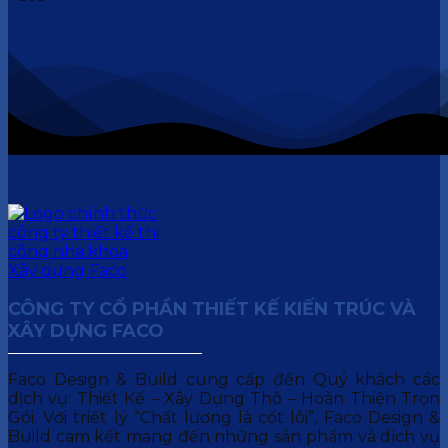
CÔNG TY CỔ PHẦN THIẾT KẾ KIẾN TRÚC VÀ
XÂY DỰNG FACO
Faco Design & Build cung cấp đến Quý khách các
dịch vụ: Thiết Kế – Xây Dựng Thô – Hoàn Thiện Trọn
Gói. Với triết lý “Chất lượng là cốt lõi”, Faco Design &
Build cam kết mang đến những sản phẩm và dịch vụ