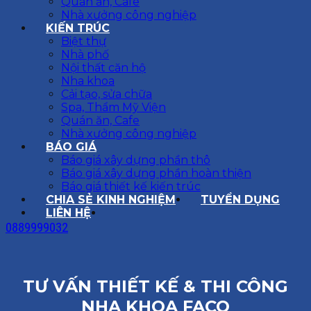
Quán ăn, Cafe
Nhà xưởng công nghiệp
KIẾN TRÚC
Biệt thự
Nhà phố
Nội thất căn hộ
Nha khoa
Cải tạo, sửa chữa
Spa, Thẩm Mỹ Viện
Quán ăn, Cafe
Nhà xưởng công nghiệp
BÁO GIÁ
Báo giá xây dựng phần thô
Báo giá xây dựng phần hoàn thiện
Báo giá thiết kế kiến trúc
CHIA SẺ KINH NGHIỆM
TUYỂN DỤNG
LIÊN HỆ
0889999032
TƯ VẤN THIẾT KẾ & THI CÔNG
NHA KHOA FACO