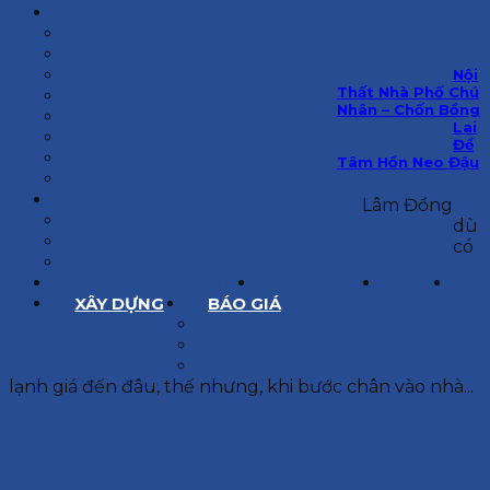
KIẾN TRÚC
BIỆT THỰ
NHÀ PHỐ
NỘI THẤT CĂN HỘ
Nội
Thất Nhà Phố Chú
NHA KHOA
Nhân – Chốn Bồng
CẢI TẠO, SỬA CHỮA
Lai
SPA, THẨM MỸ VIỆN
Để
QUÁN ĂN, CAFE
Tâm Hồn Neo Đậu
NHÀ XƯỞNG CÔNG NGHIỆP
BÁO GIÁ
Lâm Đồng
BÁO GIÁ XÂY DỰNG PHẦN THÔ
dù
BÁO GIÁ XÂY DỰNG PHẦN HOÀN THIỆN
có
BÁO GIÁ THIẾT KẾ KIẾN TRÚC
CHIA SẺ KINH NGHIỆM
TUYỂN DỤNG
LIÊN HỆ
XÂY DỰNG
BÁO GIÁ
XÂY DỰNG PHẦN THÔ
XÂY DỰNG PHẦN HOÀN THIỆN
THIẾT KẾ KIẾN TRÚC
lạnh giá đến đâu, thế nhưng, khi bước chân vào nhà...