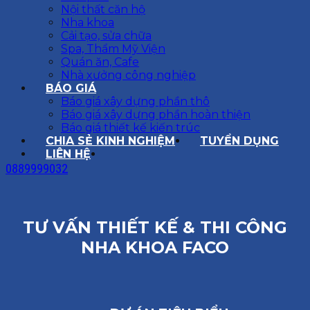
Nội thất căn hộ
Nha khoa
Cải tạo, sửa chữa
Spa, Thẩm Mỹ Viện
Quán ăn, Cafe
Nhà xưởng công nghiệp
BÁO GIÁ
Báo giá xây dựng phần thô
Báo giá xây dựng phần hoàn thiện
Báo giá thiết kế kiến trúc
CHIA SẺ KINH NGHIỆM
TUYỂN DỤNG
LIÊN HỆ
0889999032
TƯ VẤN THIẾT KẾ & THI CÔNG
NHA KHOA FACO