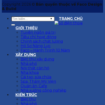
Copyright 2026 ©
Bản quyền thuộc về Faco Design
& Build
TRANG CHỦ
GIỚI THIỆU
Tuyên ngôn giá trị
Tiêu chí hoạt động
Chính sách chất lượng
Hồ Sơ Năng Lực
Faco – Hành Trình 10 Năm
XÂY DỰNG
Biệt thự xây dựng
Nhà phố
Nội thất căn hộ
Nha khoa
Cải tạo, sửa chữa
Spa, Thẩm Mỹ Viện
Quán ăn, Cafe
Nhà xưởng công nghiệp
KIẾN TRÚC
Biệt thự
Nhà phố