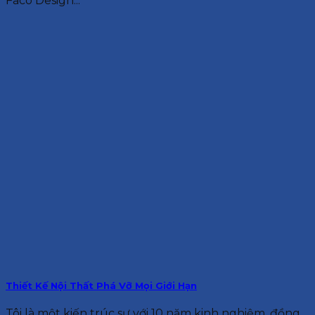
Faco Design...
Thiết Kế Nội Thất Phá Vỡ Mọi Giới Hạn
Tôi là một kiến trúc sư với 10 năm kinh nghiệm, đồng