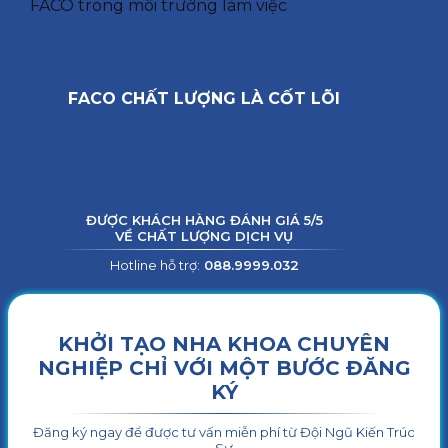
FACO trong môi trường làm việc
FACO CHẤT LƯỢNG LÀ CỐT LÕI
ĐƯỢC KHÁCH HÀNG ĐÁNH GIÁ 5/5
VỀ CHẤT LƯỢNG DỊCH VỤ
Hotline hỗ trợ:
088.9999.032
KHỞI TẠO NHA KHOA CHUYÊN
NGHIỆP CHỈ VỚI MỘT BƯỚC ĐĂNG
KÝ
Đăng ký ngay để được tư vấn miễn phí từ Đội Ngũ Kiến Trúc