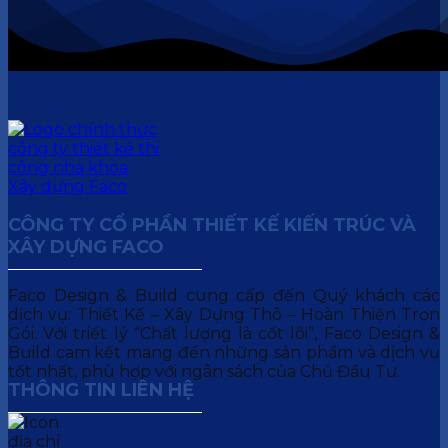
CÔNG TY CỔ PHẦN THIẾT KẾ KIẾN TRÚC VÀ
XÂY DỰNG FACO
Faco Design & Build cung cấp đến Quý khách các
dịch vụ: Thiết Kế – Xây Dựng Thô – Hoàn Thiện Trọn
Gói. Với triết lý “Chất lượng là cốt lõi”, Faco Design &
Build cam kết mang đến những sản phẩm và dịch vụ
tốt nhất, phù hợp với ngân sách của Chủ Đầu Tư.
THÔNG TIN LIÊN HỆ