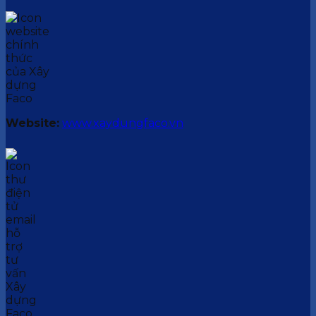
Website:
www.xaydungfaco.vn