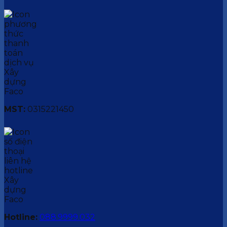
MST:
0315221450
Hotline:
088.9999.032