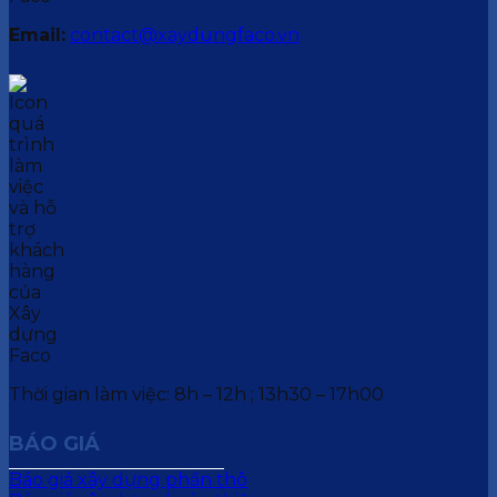
Email:
contact@xaydungfaco.vn
Thời gian làm việc: 8h – 12h ; 13h30 – 17h00
BÁO GIÁ
Báo giá xây dựng phần thô