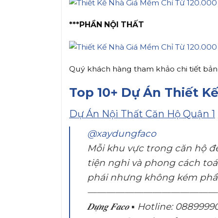
***PHẦN NỘI THẤT
Quý khách hàng tham khảo chi tiết bảng g
Top 10+ Dự Án Thiết Kế
Dự Án Nội Thất Căn Hộ Quận 1
@xaydungfaco
Mỗi khu vực trong căn hộ 
tiện nghi và phong cách toá
phái nhưng không kém phần
————————————————– 𝑻𝒉𝒊𝒆̂́𝒕 𝑲𝒆̂
𝑫𝒖̛̣𝒏𝒈 𝑭𝒂𝒄𝒐 ▪️ Hotline: 08899