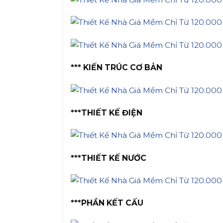
*** KIẾN TRÚC CƠ BẢN
***THIẾT KẾ ĐIỆN
***THIẾT KẾ NƯỚC
***PHẦN KẾT CẤU