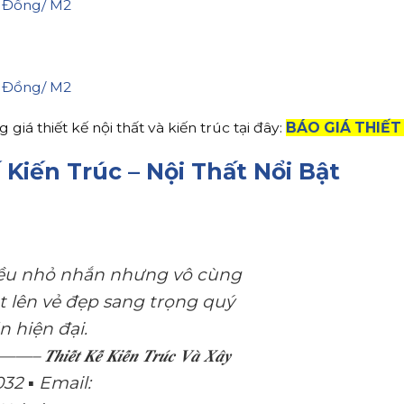
iá thiết kế nội thất và kiến trúc tại đây:
BÁO GIÁ THIẾT
 Kiến Trúc – Nội Thất Nổi Bật
đều nhỏ nhắn nhưng vô cùng
t lên vẻ đẹp sang trọng quý
 hiện đại.
́ 𝑲𝒊𝒆̂́𝒏 𝑻𝒓𝒖́𝒄 𝑽𝒂̀ 𝑿𝒂̂𝒚
99032 ▪️ Email: