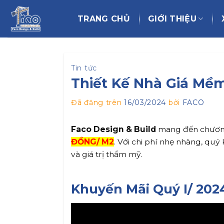
Chuyển
đến
TRANG CHỦ
GIỚI THIỆU
nội
dung
Tin tức
Thiết Kế Nhà Giá Mềm
Đã đăng trên
16/03/2024
bởi
FACO
Faco Design & Build
mang đến chương 
ĐỒNG/ M2
. Với chi phí nhẹ nhàng, qu
và giá trị thẩm mỹ.
Khuyến Mãi Quý I/ 202