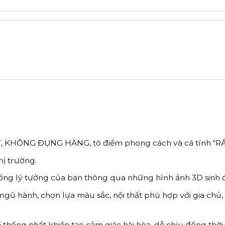
, KHÔNG ĐỤNG HÀNG, tô điểm phong cách và cá tính “RẤ
hị trường.
ống lý tưởng của bạn thông qua những hình ảnh 3D sinh đ
gũ hành, chọn lựa màu sắc, nội thất phù hợp với gia chủ,
ể thống nhất khiến tạo cảm giác hài hòa, dễ chịu đồng thời 