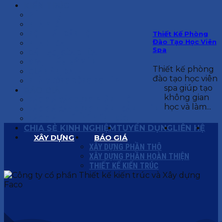
KIẾN TRÚC
BIỆT THỰ
NHÀ PHỐ
NỘI THẤT CĂN HỘ
Thiết Kế Phòng
Đào Tạo Học Viên
NHA KHOA
Spa
CẢI TẠO, SỬA CHỮA
SPA, THẨM MỸ VIỆN
Thiết kế phòng
QUÁN ĂN, CAFE
đào tạo học viên
NHÀ XƯỞNG CÔNG NGHIỆP
spa giúp tạo
BÁO GIÁ
không gian
BÁO GIÁ XÂY DỰNG PHẦN THÔ
học và làm...
BÁO GIÁ XÂY DỰNG PHẦN HOÀN THIỆN
BÁO GIÁ THIẾT KẾ KIẾN TRÚC
CHIA SẺ KINH NGHIỆM
TUYỂN DỤNG
LIÊN HỆ
XÂY DỰNG
BÁO GIÁ
XÂY DỰNG PHẦN THÔ
XÂY DỰNG PHẦN HOÀN THIỆN
THIẾT KẾ KIẾN TRÚC