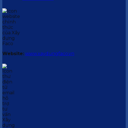
Website:
www.xaydungfaco.vn