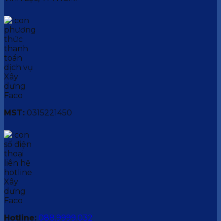
MST:
0315221450
Hotline:
088.9999.032