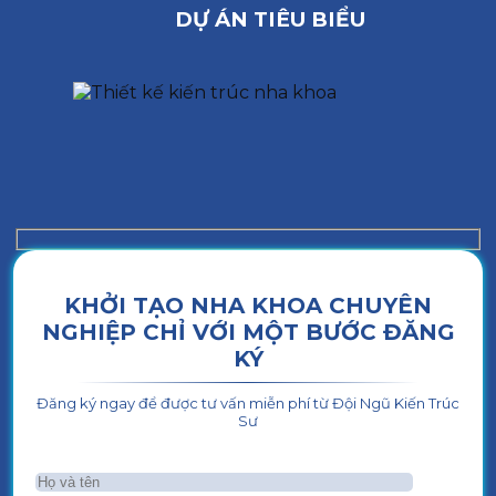
DỰ ÁN TIÊU BIỂU
KHỞI TẠO NHA KHOA CHUYÊN
NGHIỆP CHỈ VỚI MỘT BƯỚC ĐĂNG
KÝ
Đăng ký ngay để được tư vấn miễn phí từ Đội Ngũ Kiến Trúc
Sư