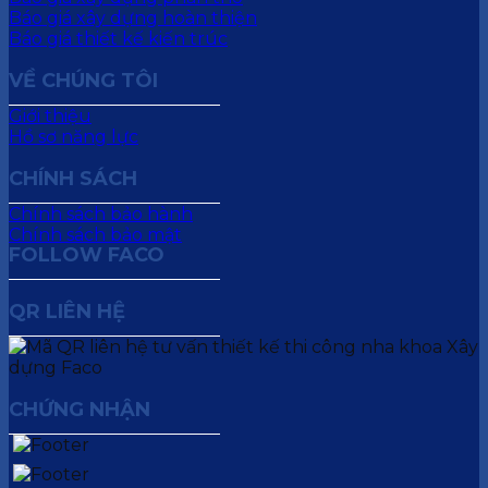
Báo giá xây dựng hoàn thiện
Báo giá thiết kế kiến trúc
VỀ CHÚNG TÔI
Giới thiệu
Hồ sơ năng lực
CHÍNH SÁCH
Chính sách bảo hành
Chính sách bảo mật
FOLLOW FACO
QR LIÊN HỆ
CHỨNG NHẬN