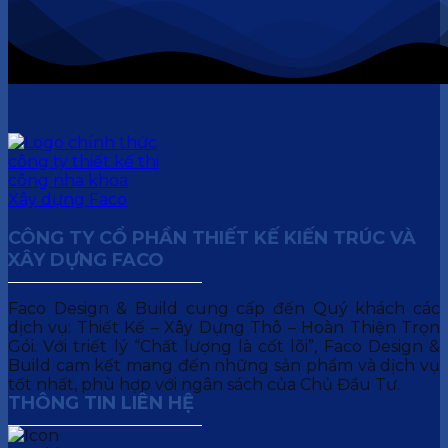
CÔNG TY CỔ PHẦN THIẾT KẾ KIẾN TRÚC VÀ
XÂY DỰNG FACO
Faco Design & Build cung cấp đến Quý khách các
dịch vụ: Thiết Kế – Xây Dựng Thô – Hoàn Thiện Trọn
Gói. Với triết lý “Chất lượng là cốt lõi”, Faco Design &
Build cam kết mang đến những sản phẩm và dịch vụ
tốt nhất, phù hợp với ngân sách của Chủ Đầu Tư.
THÔNG TIN LIÊN HỆ