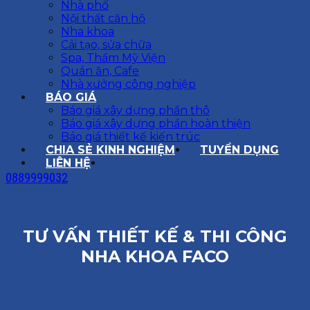
Nhà phố
Nội thất căn hộ
Nha khoa
Cải tạo, sửa chữa
Spa, Thẩm Mỹ Viện
Quán ăn, Cafe
Nhà xưởng công nghiệp
BÁO GIÁ
Báo giá xây dựng phần thô
Báo giá xây dựng phần hoàn thiện
Báo giá thiết kế kiến trúc
CHIA SẺ KINH NGHIỆM
TUYỂN DỤNG
LIÊN HỆ
0889999032
TƯ VẤN THIẾT KẾ & THI CÔNG
NHA KHOA FACO