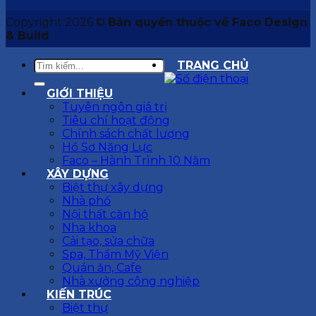
Copyright 2026 ©
Bản quyền thuộc về Faco Design
& Build
TRANG CHỦ
GIỚI THIỆU
Tuyên ngôn giá trị
Tiêu chí hoạt động
Chính sách chất lượng
Hồ Sơ Năng Lực
Faco – Hành Trình 10 Năm
XÂY DỰNG
Biệt thự xây dựng
Nhà phố
Nội thất căn hộ
Nha khoa
Cải tạo, sửa chữa
Spa, Thẩm Mỹ Viện
Quán ăn, Cafe
Nhà xưởng công nghiệp
KIẾN TRÚC
Biệt thự