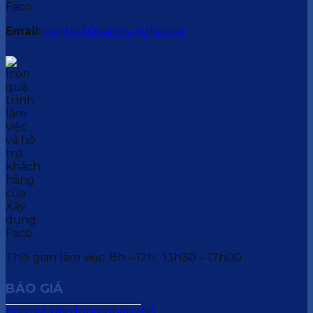
Email:
contact@xaydungfaco.vn
Thời gian làm việc: 8h – 12h ; 13h30 – 17h00
BÁO GIÁ
Báo giá xây dựng phần thô