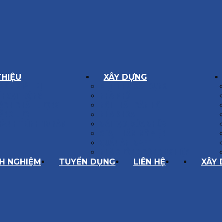
THIỆU
XÂY DỰNG
GÔN GIÁ TRỊ
BIỆT THỰ XÂY DỰNG
Í HOẠT ĐỘNG
NHÀ PHỐ
SÁCH CHẤT LƯỢNG
NỘI THẤT CĂN HỘ
ĂNG LỰC
NHA KHOA
HÀNH TRÌNH 10 NĂM
CẢI TẠO, SỬA CHỮA
SPA, THẨM MỸ VIỆN
QUÁN ĂN, CAFE
NHÀ XƯỞNG CÔNG NGHIỆP
NH NGHIỆM
TUYỂN DỤNG
LIÊN HỆ
XÂY