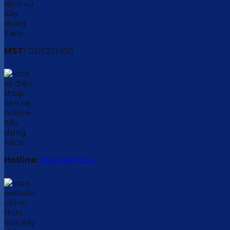
MST:
0315221450
Hotline:
088.9999.032