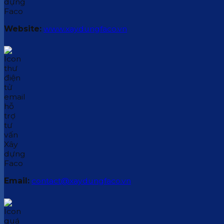
Website:
www.xaydungfaco.vn
Email:
contact@xaydungfaco.vn