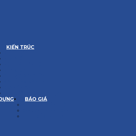
KIẾN TRÚC
BIỆT THỰ
NHÀ PHỐ
NỘI THẤT CĂN HỘ
NHA KHOA
CẢI TẠO, SỬA CHỮA
SPA, THẨM MỸ VIỆN
QUÁN ĂN, CAFE
NHÀ XƯỞNG CÔNG NGHIỆP
 DỰNG
BÁO GIÁ
XÂY DỰNG PHẦN THÔ
XÂY DỰNG PHẦN HOÀN THIỆN
THIẾT KẾ KIẾN TRÚC