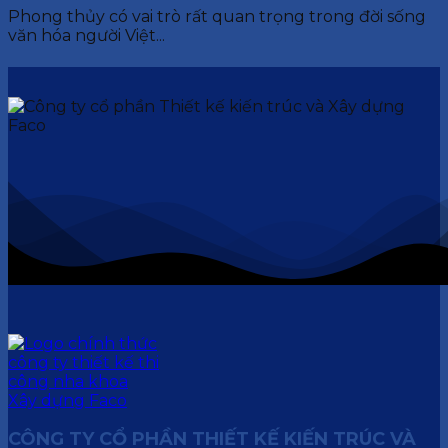
Phong thủy có vai trò rất quan trọng trong đời sống
văn hóa người Việt...
CÔNG TY CỔ PHẦN THIẾT KẾ KIẾN TRÚC VÀ