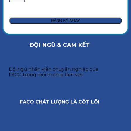
ĐỘI NGŨ & CAM KẾT
Đội ngũ nhân viên chuyên nghiệp của
FACO trong môi trường làm việc
FACO CHẤT LƯỢNG LÀ CỐT LÕI