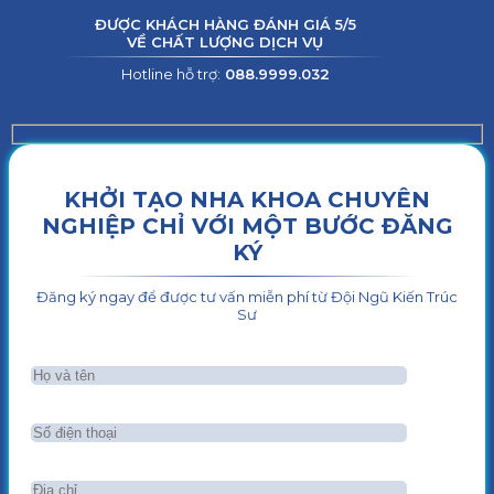
ĐƯỢC KHÁCH HÀNG ĐÁNH GIÁ 5/5
VỀ CHẤT LƯỢNG DỊCH VỤ
Hotline hỗ trợ:
088.9999.032
KHỞI TẠO NHA KHOA CHUYÊN
NGHIỆP CHỈ VỚI MỘT BƯỚC ĐĂNG
KÝ
Đăng ký ngay để được tư vấn miễn phí từ Đội Ngũ Kiến Trúc
Sư