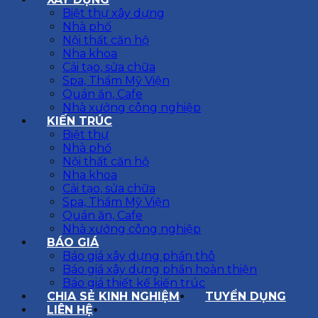
Biệt thự xây dựng
Nhà phố
Nội thất căn hộ
Nha khoa
Cải tạo, sửa chữa
Spa, Thẩm Mỹ Viện
Quán ăn, Cafe
Nhà xưởng công nghiệp
KIẾN TRÚC
Biệt thự
Nhà phố
Nội thất căn hộ
Nha khoa
Cải tạo, sửa chữa
Spa, Thẩm Mỹ Viện
Quán ăn, Cafe
Nhà xưởng công nghiệp
BÁO GIÁ
Báo giá xây dựng phần thô
Báo giá xây dựng phần hoàn thiện
Báo giá thiết kế kiến trúc
CHIA SẺ KINH NGHIỆM
TUYỂN DỤNG
LIÊN HỆ