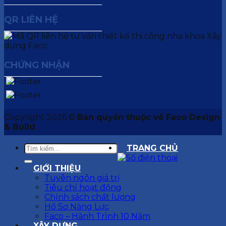
QR LIÊN HỆ
CHỨNG NHẬN
Copyright 2026 ©
Bản quyền thuộc về Faco Design
& Build
TRANG CHỦ
GIỚI THIỆU
Tuyên ngôn giá trị
Tiêu chí hoạt động
Chính sách chất lượng
Hồ Sơ Năng Lực
Faco – Hành Trình 10 Năm
XÂY DỰNG