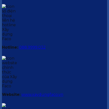
Hotline:
088.9999.032
Website:
www.xaydungfaco.vn