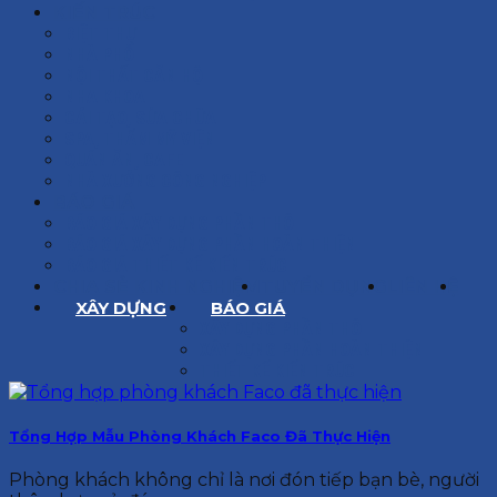
KIẾN TRÚC
BIỆT THỰ
NHÀ PHỐ
NỘI THẤT CĂN HỘ
NHA KHOA
CẢI TẠO, SỬA CHỮA
SPA, THẨM MỸ VIỆN
QUÁN ĂN, CAFE
NHÀ XƯỞNG CÔNG NGHIỆP
BÁO GIÁ
BÁO GIÁ XÂY DỰNG PHẦN THÔ
BÁO GIÁ XÂY DỰNG PHẦN HOÀN THIỆN
BÁO GIÁ THIẾT KẾ KIẾN TRÚC
CHIA SẺ KINH NGHIỆM
TUYỂN DỤNG
LIÊN HỆ
XÂY DỰNG
BÁO GIÁ
XÂY DỰNG PHẦN THÔ
XÂY DỰNG PHẦN HOÀN THIỆN
THIẾT KẾ KIẾN TRÚC
Tổng Hợp Mẫu Phòng Khách Faco Đã Thực Hiện
Phòng khách không chỉ là nơi đón tiếp bạn bè, người