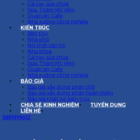
Cải tạo, sửa chữa
Spa, Thẩm Mỹ Viện
Quán ăn, Cafe
Nhà xưởng công nghiệp
KIẾN TRÚC
Biệt thự
Nhà phố
Nội thất căn hộ
Nha khoa
Cải tạo, sửa chữa
Spa, Thẩm Mỹ Viện
Quán ăn, Cafe
Nhà xưởng công nghiệp
BÁO GIÁ
Báo giá xây dựng phần thô
Báo giá xây dựng phần hoàn thiện
Báo giá thiết kế kiến trúc
CHIA SẺ KINH NGHIỆM
TUYỂN DỤNG
LIÊN HỆ
0889999032