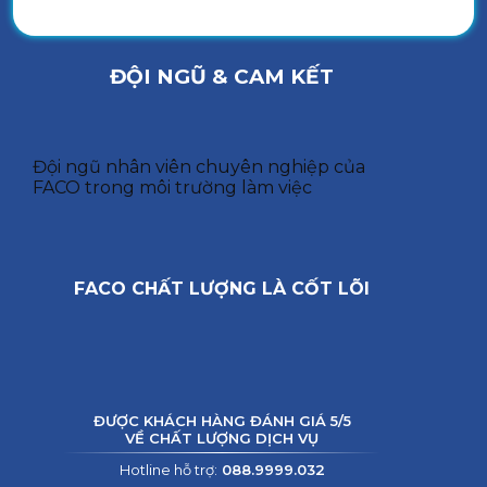
ĐỘI NGŨ & CAM KẾT
Đội ngũ nhân viên chuyên nghiệp của
FACO trong môi trường làm việc
FACO CHẤT LƯỢNG LÀ CỐT LÕI
ĐƯỢC KHÁCH HÀNG ĐÁNH GIÁ 5/5
VỀ CHẤT LƯỢNG DỊCH VỤ
Hotline hỗ trợ:
088.9999.032