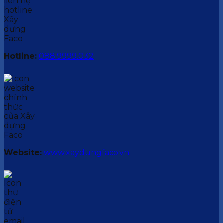
Hotline:
088.9999.032
Website:
www.xaydungfaco.vn