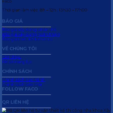
Thời gian làm việc: 8h – 12h ; 13h30 – 17h00
BÁO GIÁ
Báo giá xây dựng phần thô
Báo giá xây dựng hoàn thiện
Báo giá thiết kế kiến trúc
VỀ CHÚNG TÔI
Giới thiệu
Hồ sơ năng lực
CHÍNH SÁCH
Chính sách bảo hành
Chính sách bảo mật
FOLLOW FACO
QR LIÊN HỆ