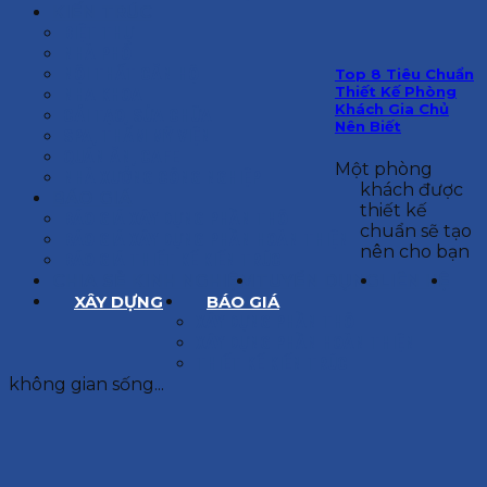
KIẾN TRÚC
BIỆT THỰ
NHÀ PHỐ
NỘI THẤT CĂN HỘ
Top 8 Tiêu Chuẩn
Thiết Kế Phòng
NHA KHOA
Khách Gia Chủ
CẢI TẠO, SỬA CHỮA
Nên Biết
SPA, THẨM MỸ VIỆN
QUÁN ĂN, CAFE
Một phòng
NHÀ XƯỞNG CÔNG NGHIỆP
khách được
BÁO GIÁ
thiết kế
BÁO GIÁ XÂY DỰNG PHẦN THÔ
chuẩn sẽ tạo
BÁO GIÁ XÂY DỰNG PHẦN HOÀN THIỆN
nên cho bạn
BÁO GIÁ THIẾT KẾ KIẾN TRÚC
CHIA SẺ KINH NGHIỆM
TUYỂN DỤNG
LIÊN HỆ
XÂY DỰNG
BÁO GIÁ
XÂY DỰNG PHẦN THÔ
XÂY DỰNG PHẦN HOÀN THIỆN
THIẾT KẾ KIẾN TRÚC
không gian sống...