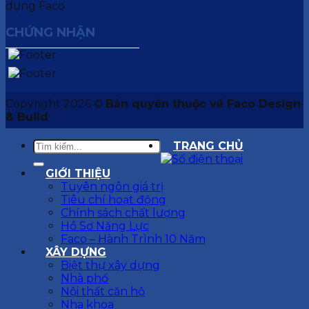
CHỨNG NHẬN
Copyright 2026 ©
Bản quyền thuộc về Faco Design
& Build
TRANG CHỦ
GIỚI THIỆU
Tuyên ngôn giá trị
Tiêu chí hoạt động
Chính sách chất lượng
Hồ Sơ Năng Lực
Faco – Hành Trình 10 Năm
XÂY DỰNG
Biệt thự xây dựng
Nhà phố
Nội thất căn hộ
Nha khoa