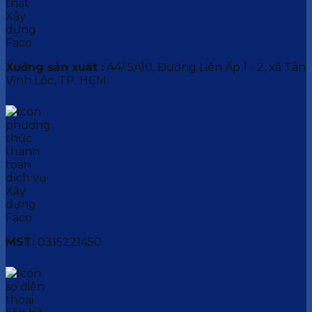
Xưởng sản xuất :
A4/ 5A10, Đường Liên Ấp 1 - 2, xã Tân
Vĩnh Lộc, TP. HCM.
MST:
0315221450