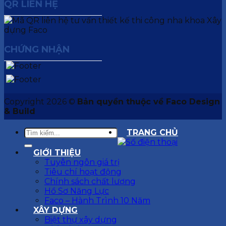
QR LIÊN HỆ
CHỨNG NHẬN
Copyright 2026 ©
Bản quyền thuộc về Faco Design
& Build
TRANG CHỦ
GIỚI THIỆU
Tuyên ngôn giá trị
Tiêu chí hoạt động
Chính sách chất lượng
Hồ Sơ Năng Lực
Faco – Hành Trình 10 Năm
XÂY DỰNG
Biệt thự xây dựng