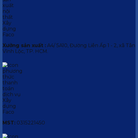
Xưởng sản xuất :
A4/ 5A10, Đường Liên Ấp 1 - 2, xã Tân
Vĩnh Lộc, TP. HCM.
MST:
0315221450