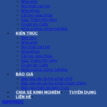
Nhà phố
Nội thất căn hộ
Nha khoa
Cải tạo, sửa chữa
Spa, Thẩm Mỹ Viện
Quán ăn, Cafe
Nhà xưởng công nghiệp
KIẾN TRÚC
Biệt thự
Nhà phố
Nội thất căn hộ
Nha khoa
Cải tạo, sửa chữa
Spa, Thẩm Mỹ Viện
Quán ăn, Cafe
Nhà xưởng công nghiệp
BÁO GIÁ
Báo giá xây dựng phần thô
Báo giá xây dựng phần hoàn thiện
Báo giá thiết kế kiến trúc
CHIA SẺ KINH NGHIỆM
TUYỂN DỤNG
LIÊN HỆ
0889999032