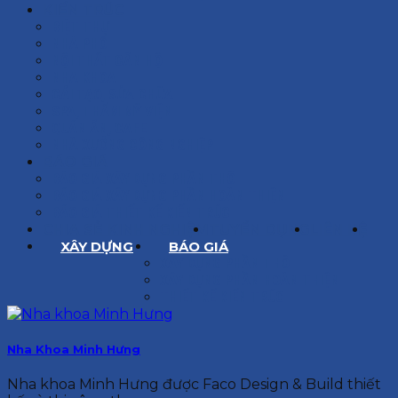
KIẾN TRÚC
BIỆT THỰ
NHÀ PHỐ
NỘI THẤT CĂN HỘ
NHA KHOA
CẢI TẠO, SỬA CHỮA
SPA, THẨM MỸ VIỆN
QUÁN ĂN, CAFE
NHÀ XƯỞNG CÔNG NGHIỆP
BÁO GIÁ
BÁO GIÁ XÂY DỰNG PHẦN THÔ
BÁO GIÁ XÂY DỰNG PHẦN HOÀN THIỆN
BÁO GIÁ THIẾT KẾ KIẾN TRÚC
CHIA SẺ KINH NGHIỆM
TUYỂN DỤNG
LIÊN HỆ
XÂY DỰNG
BÁO GIÁ
XÂY DỰNG PHẦN THÔ
XÂY DỰNG PHẦN HOÀN THIỆN
THIẾT KẾ KIẾN TRÚC
Nha Khoa Minh Hưng
Nha khoa Minh Hưng được Faco Design & Build thiết