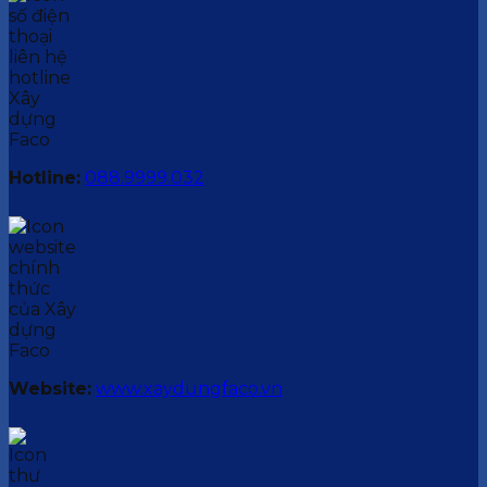
Hotline:
088.9999.032
Website:
www.xaydungfaco.vn