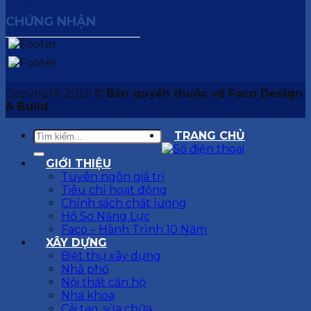
CHỨNG NHẬN
Copyright 2026 ©
Bản quyền thuộc về Faco Design
& Build
TRANG CHỦ
GIỚI THIỆU
Tuyên ngôn giá trị
Tiêu chí hoạt động
Chính sách chất lượng
Hồ Sơ Năng Lực
Faco – Hành Trình 10 Năm
XÂY DỰNG
Biệt thự xây dựng
Nhà phố
Nội thất căn hộ
Nha khoa
Cải tạo, sửa chữa