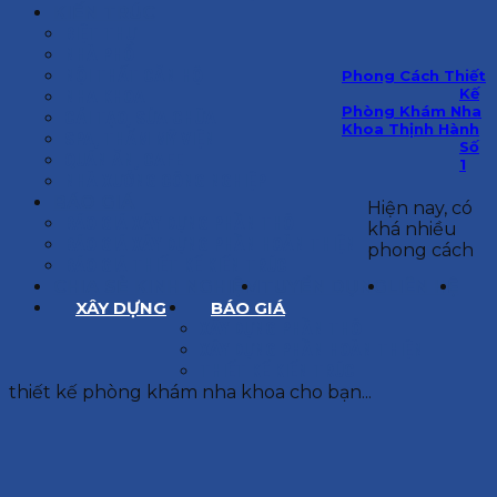
KIẾN TRÚC
BIỆT THỰ
NHÀ PHỐ
NỘI THẤT CĂN HỘ
Phong Cách Thiết
Kế
NHA KHOA
Phòng Khám Nha
CẢI TẠO, SỬA CHỮA
Khoa Thịnh Hành
SPA, THẨM MỸ VIỆN
Số
QUÁN ĂN, CAFE
1
NHÀ XƯỞNG CÔNG NGHIỆP
BÁO GIÁ
Hiện nay, có
BÁO GIÁ XÂY DỰNG PHẦN THÔ
khá nhiều
BÁO GIÁ XÂY DỰNG PHẦN HOÀN THIỆN
phong cách
BÁO GIÁ THIẾT KẾ KIẾN TRÚC
CHIA SẺ KINH NGHIỆM
TUYỂN DỤNG
LIÊN HỆ
XÂY DỰNG
BÁO GIÁ
XÂY DỰNG PHẦN THÔ
XÂY DỰNG PHẦN HOÀN THIỆN
THIẾT KẾ KIẾN TRÚC
thiết kế phòng khám nha khoa cho bạn...