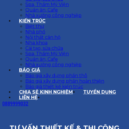
Spa, Thẩm Mỹ Viện
Quán ăn, Cafe
Nhà xưởng công nghiệp
KIẾN TRÚC
Biệt thự
Nhà phố
Nội thất căn hộ
Nha khoa
Cải tạo, sửa chữa
Spa, Thẩm Mỹ Viện
Quán ăn, Cafe
Nhà xưởng công nghiệp
BÁO GIÁ
Báo giá xây dựng phần thô
Báo giá xây dựng phần hoàn thiện
Báo giá thiết kế kiến trúc
CHIA SẺ KINH NGHIỆM
TUYỂN DỤNG
LIÊN HỆ
0889999032
TƯ VẤN THIẾT KẾ & THI CÔNG