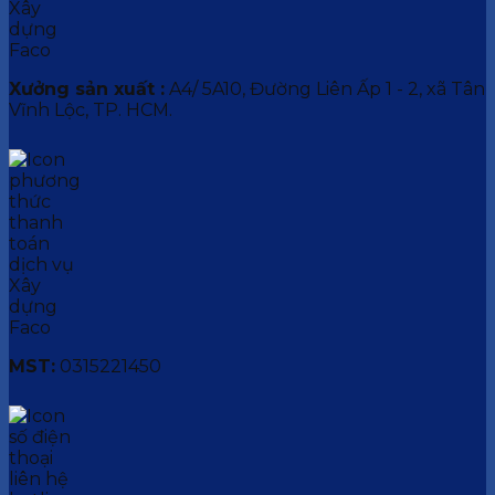
Xưởng sản xuất :
A4/ 5A10, Đường Liên Ấp 1 - 2, xã Tân
Vĩnh Lộc, TP. HCM.
MST:
0315221450