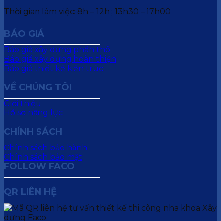
Thời gian làm việc: 8h – 12h ; 13h30 – 17h00
BÁO GIÁ
Báo giá xây dựng phần thô
Báo giá xây dựng hoàn thiện
Báo giá thiết kế kiến trúc
VỀ CHÚNG TÔI
Giới thiệu
Hồ sơ năng lực
CHÍNH SÁCH
Chính sách bảo hành
Chính sách bảo mật
FOLLOW FACO
QR LIÊN HỆ