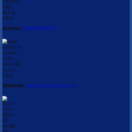
Hotline:
088.9999.032
Website:
www.xaydungfaco.vn