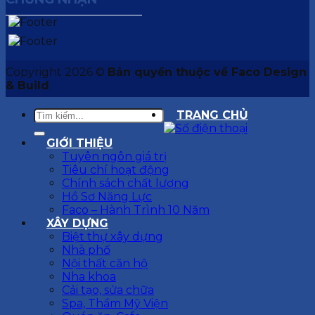
Copyright 2026 ©
Bản quyền thuộc về Faco Design
& Build
TRANG CHỦ
GIỚI THIỆU
Tuyên ngôn giá trị
Tiêu chí hoạt động
Chính sách chất lượng
Hồ Sơ Năng Lực
Faco – Hành Trình 10 Năm
XÂY DỰNG
Biệt thự xây dựng
Nhà phố
Nội thất căn hộ
Nha khoa
Cải tạo, sửa chữa
Spa, Thẩm Mỹ Viện