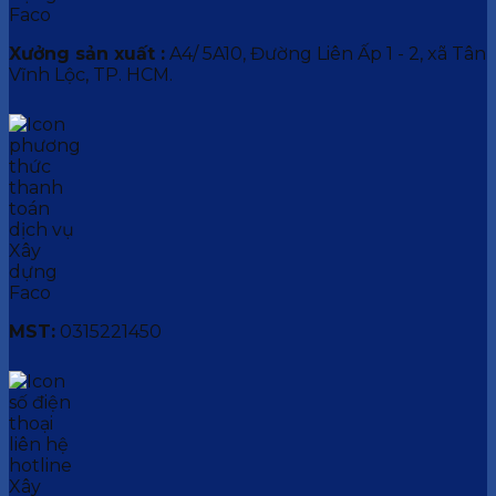
Xưởng sản xuất :
A4/ 5A10, Đường Liên Ấp 1 - 2, xã Tân
Vĩnh Lộc, TP. HCM.
MST:
0315221450