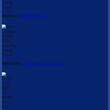
Hotline:
088.9999.032
Website:
www.xaydungfaco.vn