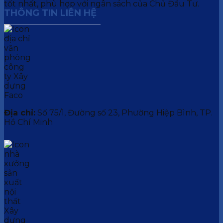
tốt nhất, phù hợp với ngân sách của Chủ Đầu Tư.
THÔNG TIN LIÊN HỆ
Địa chỉ:
Số 75/1, Đường số 23, Phường Hiệp Bình, TP.
Hồ Chí Minh