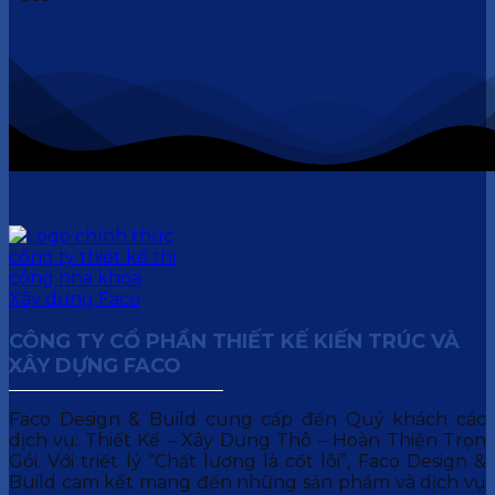
CÔNG TY CỔ PHẦN THIẾT KẾ KIẾN TRÚC VÀ
XÂY DỰNG FACO
Faco Design & Build cung cấp đến Quý khách các
dịch vụ: Thiết Kế – Xây Dựng Thô – Hoàn Thiện Trọn
Gói. Với triết lý “Chất lượng là cốt lõi”, Faco Design &
Build cam kết mang đến những sản phẩm và dịch vụ