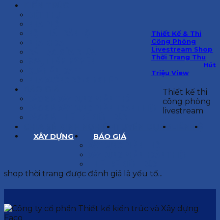
KIẾN TRÚC
BIỆT THỰ
NHÀ PHỐ
NỘI THẤT CĂN HỘ
Thiết Kế & Thi
Công Phòng
NHA KHOA
Livestream Shop
CẢI TẠO, SỬA CHỮA
Thời Trang Thu
SPA, THẨM MỸ VIỆN
Hút
QUÁN ĂN, CAFE
Triệu View
NHÀ XƯỞNG CÔNG NGHIỆP
BÁO GIÁ
Thiết kế thi
BÁO GIÁ XÂY DỰNG PHẦN THÔ
công phòng
BÁO GIÁ XÂY DỰNG PHẦN HOÀN THIỆN
livestream
BÁO GIÁ THIẾT KẾ KIẾN TRÚC
CHIA SẺ KINH NGHIỆM
TUYỂN DỤNG
LIÊN HỆ
XÂY DỰNG
BÁO GIÁ
XÂY DỰNG PHẦN THÔ
XÂY DỰNG PHẦN HOÀN THIỆN
THIẾT KẾ KIẾN TRÚC
shop thời trang được đánh giá là yếu tố...