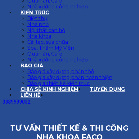
Quán ăn, Cafe
Nhà xưởng công nghiệp
KIẾN TRÚC
Biệt thự
Nhà phố
Nội thất căn hộ
Nha khoa
Cải tạo, sửa chữa
Spa, Thẩm Mỹ Viện
Quán ăn, Cafe
Nhà xưởng công nghiệp
BÁO GIÁ
Báo giá xây dựng phần thô
Báo giá xây dựng phần hoàn thiện
Báo giá thiết kế kiến trúc
CHIA SẺ KINH NGHIỆM
TUYỂN DỤNG
LIÊN HỆ
0889999032
TƯ VẤN THIẾT KẾ & THI CÔNG
NHA KHOA FACO