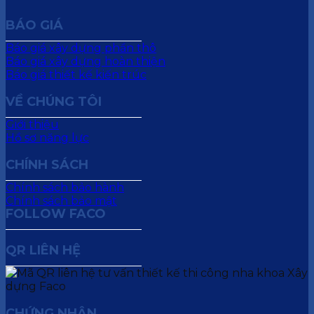
BÁO GIÁ
Báo giá xây dựng phần thô
Báo giá xây dựng hoàn thiện
Báo giá thiết kế kiến trúc
VỀ CHÚNG TÔI
Giới thiệu
Hồ sơ năng lực
CHÍNH SÁCH
Chính sách bảo hành
Chính sách bảo mật
FOLLOW FACO
QR LIÊN HỆ
CHỨNG NHẬN