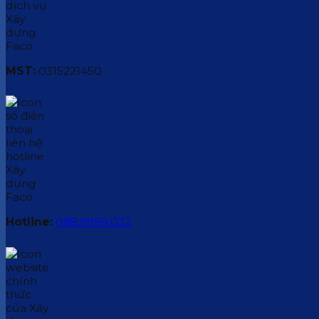
MST:
0315221450
Hotline:
088.9999.032