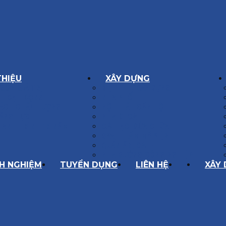
THIỆU
XÂY DỰNG
GÔN GIÁ TRỊ
BIỆT THỰ XÂY DỰNG
Í HOẠT ĐỘNG
NHÀ PHỐ
SÁCH CHẤT LƯỢNG
NỘI THẤT CĂN HỘ
ĂNG LỰC
NHA KHOA
HÀNH TRÌNH 10 NĂM
CẢI TẠO, SỬA CHỮA
SPA, THẨM MỸ VIỆN
QUÁN ĂN, CAFE
NHÀ XƯỞNG CÔNG NGHIỆP
NH NGHIỆM
TUYỂN DỤNG
LIÊN HỆ
XÂY