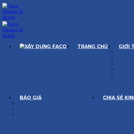
Chuyển
đến
nội
dung
TRANG CHỦ
GIỚI 
TUYÊN N
TIÊU CH
CHÍNH 
HỒ SƠ N
FACO – 
BÁO GIÁ
CHIA SẺ KI
BÁO GIÁ XÂY DỰNG PHẦN THÔ
BÁO GIÁ XÂY DỰNG PHẦN HOÀN THIỆN
BÁO GIÁ THIẾT KẾ KIẾN TRÚC