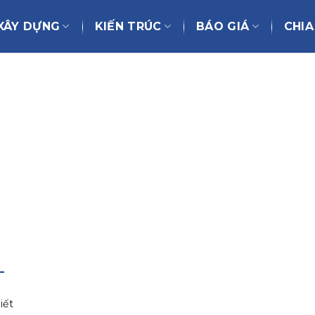
XÂY DỰNG
KIẾN TRÚC
BÁO GIÁ
CHIA
–
iết