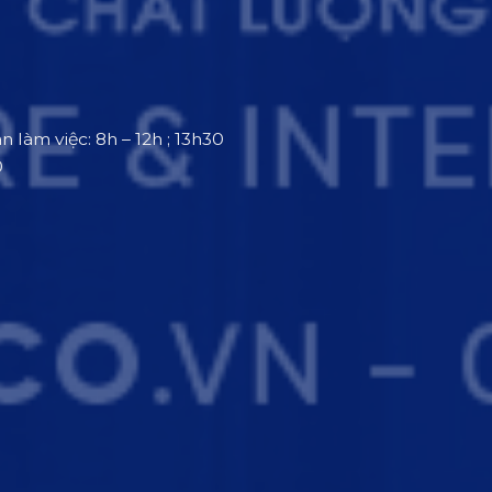
an làm việc: 8h – 12h ; 13h30
0