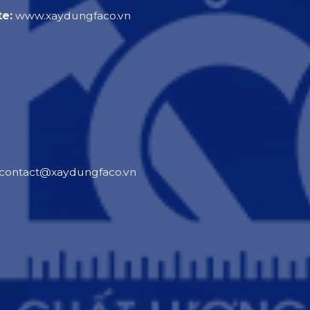
e:
www.xaydungfaco.vn
contact@xaydungfaco.vn