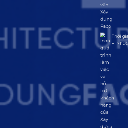
Thời gi
– 17h0