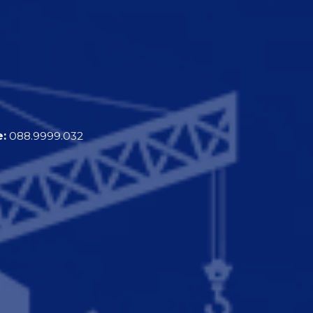
e:
088.9999.032