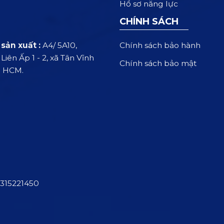
Hồ sơ năng lực
CHÍNH SÁCH
Chính sách bảo hành
sản xuất :
A4/ 5A10,
iên Ấp 1 - 2, xã Tân Vĩnh
Chính sách bảo mật
. HCM.
315221450