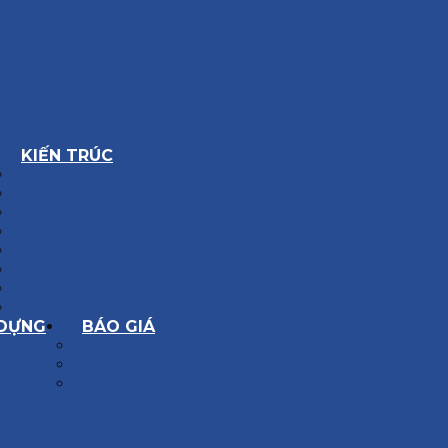
KIẾN TRÚC
BIỆT THỰ
NHÀ PHỐ
NỘI THẤT CĂN HỘ
NHA KHOA
CẢI TẠO, SỬA CHỮA
SPA, THẨM MỸ VIỆN
QUÁN ĂN, CAFE
NHÀ XƯỞNG CÔNG NGHIỆP
 DỰNG
BÁO GIÁ
XÂY DỰNG PHẦN THÔ
XÂY DỰNG PHẦN HOÀN THIỆN
THIẾT KẾ KIẾN TRÚC