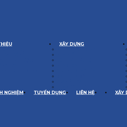
THIỆU
XÂY DỰNG
GÔN GIÁ TRỊ
BIỆT THỰ XÂY DỰNG
Í HOẠT ĐỘNG
NHÀ PHỐ
SÁCH CHẤT LƯỢNG
NỘI THẤT CĂN HỘ
ĂNG LỰC
NHA KHOA
HÀNH TRÌNH 10 NĂM
CẢI TẠO, SỬA CHỮA
SPA, THẨM MỸ VIỆN
QUÁN ĂN, CAFE
NHÀ XƯỞNG CÔNG NGHIỆP
NH NGHIỆM
TUYỂN DỤNG
LIÊN HỆ
XÂY