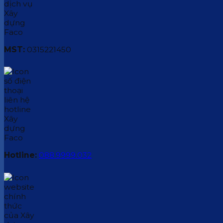
MST:
0315221450
Hotline:
088.9999.032