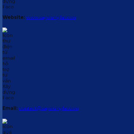
Website:
www.xaydungfaco.vn
Email:
contact@xaydungfaco.vn