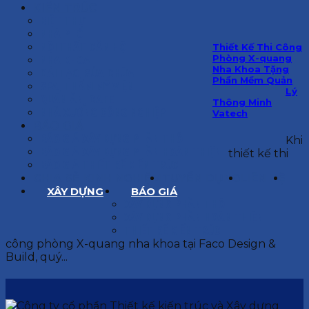
KIẾN TRÚC
BIỆT THỰ
NHÀ PHỐ
NỘI THẤT CĂN HỘ
Thiết Kế Thi Công
Phòng X-quang
NHA KHOA
Nha Khoa Tặng
CẢI TẠO, SỬA CHỮA
Phần Mềm Quản
SPA, THẨM MỸ VIỆN
Lý
QUÁN ĂN, CAFE
Thông Minh
NHÀ XƯỞNG CÔNG NGHIỆP
Vatech
BÁO GIÁ
BÁO GIÁ XÂY DỰNG PHẦN THÔ
Khi
BÁO GIÁ XÂY DỰNG PHẦN HOÀN THIỆN
thiết kế thi
BÁO GIÁ THIẾT KẾ KIẾN TRÚC
CHIA SẺ KINH NGHIỆM
TUYỂN DỤNG
LIÊN HỆ
XÂY DỰNG
BÁO GIÁ
XÂY DỰNG PHẦN THÔ
XÂY DỰNG PHẦN HOÀN THIỆN
THIẾT KẾ KIẾN TRÚC
công phòng X-quang nha khoa tại Faco Design &
Build, quý...