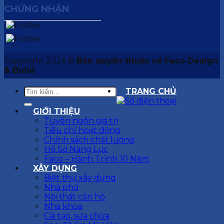
CHỨNG NHẬN
Copyright 2026 ©
Bản quyền thuộc về Faco Design
& Build
TRANG CHỦ
GIỚI THIỆU
Tuyên ngôn giá trị
Tiêu chí hoạt động
Chính sách chất lượng
Hồ Sơ Năng Lực
Faco – Hành Trình 10 Năm
XÂY DỰNG
Biệt thự xây dựng
Nhà phố
Nội thất căn hộ
Nha khoa
Cải tạo, sửa chữa