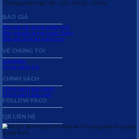
Thời gian làm việc: 8h – 12h ; 13h30 – 17h00
BÁO GIÁ
Báo giá xây dựng phần thô
Báo giá xây dựng hoàn thiện
Báo giá thiết kế kiến trúc
VỀ CHÚNG TÔI
Giới thiệu
Hồ sơ năng lực
CHÍNH SÁCH
Chính sách bảo hành
Chính sách bảo mật
FOLLOW FACO
QR LIÊN HỆ