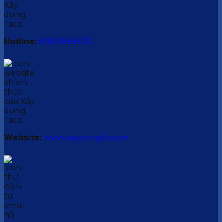
Hotline:
088.9999.032
Website:
www.xaydungfaco.vn