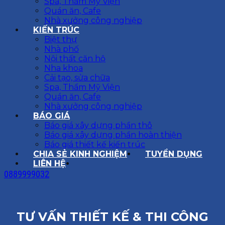
Spa, Thẩm Mỹ Viện
Quán ăn, Cafe
Nhà xưởng công nghiệp
KIẾN TRÚC
Biệt thự
Nhà phố
Nội thất căn hộ
Nha khoa
Cải tạo, sửa chữa
Spa, Thẩm Mỹ Viện
Quán ăn, Cafe
Nhà xưởng công nghiệp
BÁO GIÁ
Báo giá xây dựng phần thô
Báo giá xây dựng phần hoàn thiện
Báo giá thiết kế kiến trúc
CHIA SẺ KINH NGHIỆM
TUYỂN DỤNG
LIÊN HỆ
0889999032
TƯ VẤN THIẾT KẾ & THI CÔNG