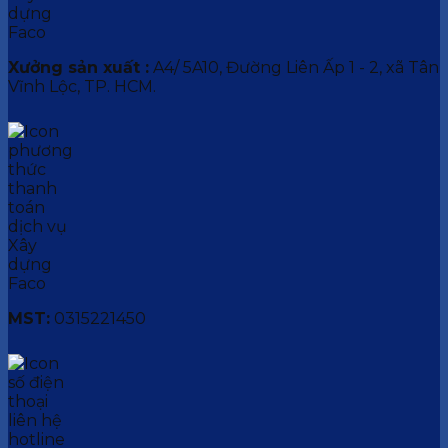
Xưởng sản xuất :
A4/ 5A10, Đường Liên Ấp 1 - 2, xã Tân
Vĩnh Lộc, TP. HCM.
MST:
0315221450