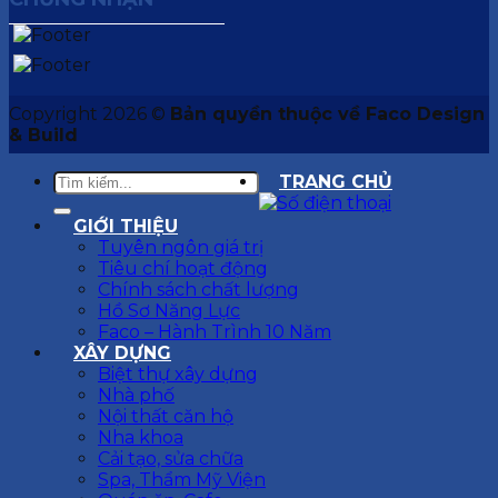
Copyright 2026 ©
Bản quyền thuộc về Faco Design
& Build
TRANG CHỦ
GIỚI THIỆU
Tuyên ngôn giá trị
Tiêu chí hoạt động
Chính sách chất lượng
Hồ Sơ Năng Lực
Faco – Hành Trình 10 Năm
XÂY DỰNG
Biệt thự xây dựng
Nhà phố
Nội thất căn hộ
Nha khoa
Cải tạo, sửa chữa
Spa, Thẩm Mỹ Viện