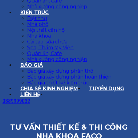
Quán ăn, Cafe
Nhà xưởng công nghiệp
KIẾN TRÚC
Biệt thự
Nhà phố
Nội thất căn hộ
Nha khoa
Cải tạo, sửa chữa
Spa, Thẩm Mỹ Viện
Quán ăn, Cafe
Nhà xưởng công nghiệp
BÁO GIÁ
Báo giá xây dựng phần thô
Báo giá xây dựng phần hoàn thiện
Báo giá thiết kế kiến trúc
CHIA SẺ KINH NGHIỆM
TUYỂN DỤNG
LIÊN HỆ
0889999032
TƯ VẤN THIẾT KẾ & THI CÔNG
NHA KHOA FACO