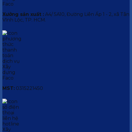
Xưởng sản xuất :
A4/ 5A10, Đường Liên Ấp 1 - 2, xã Tân
Vĩnh Lộc, TP. HCM.
MST:
0315221450