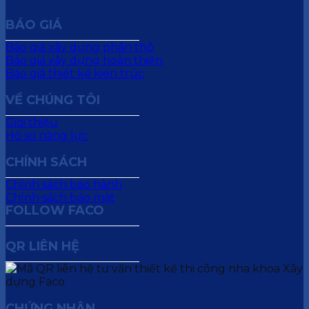
BÁO GIÁ
Báo giá xây dựng phần thô
Báo giá xây dựng hoàn thiện
Báo giá thiết kế kiến trúc
VỀ CHÚNG TÔI
Giới thiệu
Hồ sơ năng lực
CHÍNH SÁCH
Chính sách bảo hành
Chính sách bảo mật
FOLLOW FACO
QR LIÊN HỆ
CHỨNG NHẬN