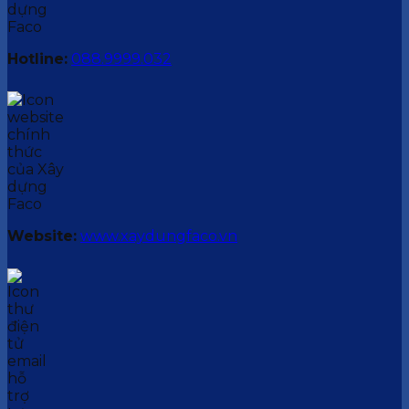
Hotline:
088.9999.032
Website:
www.xaydungfaco.vn