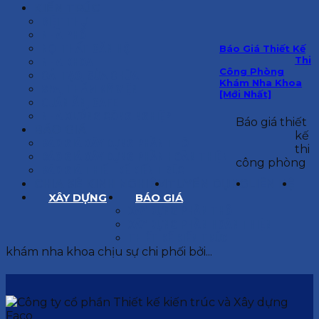
KIẾN TRÚC
BIỆT THỰ
NHÀ PHỐ
NỘI THẤT CĂN HỘ
Báo Giá Thiết Kế
Thi
NHA KHOA
Công Phòng
CẢI TẠO, SỬA CHỮA
Khám Nha Khoa
SPA, THẨM MỸ VIỆN
[Mới Nhất]
QUÁN ĂN, CAFE
NHÀ XƯỞNG CÔNG NGHIỆP
Báo giá thiết
BÁO GIÁ
kế
BÁO GIÁ XÂY DỰNG PHẦN THÔ
thi
BÁO GIÁ XÂY DỰNG PHẦN HOÀN THIỆN
công phòng
BÁO GIÁ THIẾT KẾ KIẾN TRÚC
CHIA SẺ KINH NGHIỆM
TUYỂN DỤNG
LIÊN HỆ
XÂY DỰNG
BÁO GIÁ
XÂY DỰNG PHẦN THÔ
XÂY DỰNG PHẦN HOÀN THIỆN
THIẾT KẾ KIẾN TRÚC
khám nha khoa chịu sự chi phối bởi...