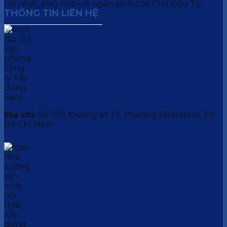
tốt nhất, phù hợp với ngân sách của Chủ Đầu Tư.
THÔNG TIN LIÊN HỆ
Địa chỉ:
Số 75/1, Đường số 23, Phường Hiệp Bình, TP.
Hồ Chí Minh