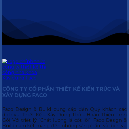
CÔNG TY CỔ PHẦN THIẾT KẾ KIẾN TRÚC VÀ
XÂY DỰNG FACO
Faco Design & Build cung cấp đến Quý khách các
dịch vụ: Thiết Kế – Xây Dựng Thô – Hoàn Thiện Trọn
Gói. Với triết lý “Chất lượng là cốt lõi”, Faco Design &
Build cam kết mang đến những sản phẩm và dịch vụ