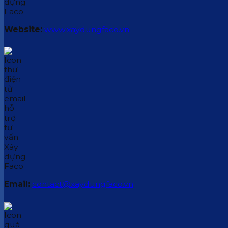
Website:
www.xaydungfaco.vn
Email:
contact@xaydungfaco.vn