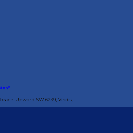
Lành”
ce, Upward SW 6239, Viridis,...