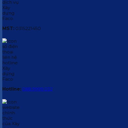
MST:
0315221450
Hotline:
088.9999.032