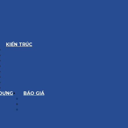
KIẾN TRÚC
BIỆT THỰ
NHÀ PHỐ
NỘI THẤT CĂN HỘ
NHA KHOA
CẢI TẠO, SỬA CHỮA
SPA, THẨM MỸ VIỆN
QUÁN ĂN, CAFE
NHÀ XƯỞNG CÔNG NGHIỆP
 DỰNG
BÁO GIÁ
XÂY DỰNG PHẦN THÔ
XÂY DỰNG PHẦN HOÀN THIỆN
THIẾT KẾ KIẾN TRÚC