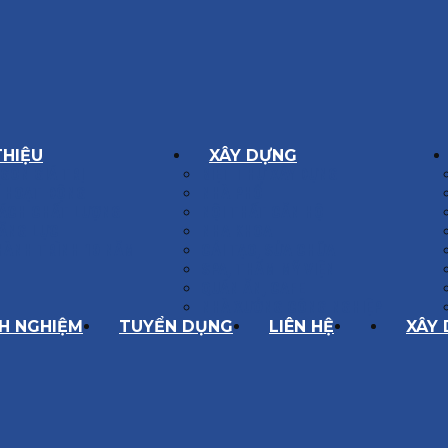
THIỆU
XÂY DỰNG
GÔN GIÁ TRỊ
BIỆT THỰ XÂY DỰNG
Í HOẠT ĐỘNG
NHÀ PHỐ
SÁCH CHẤT LƯỢNG
NỘI THẤT CĂN HỘ
ĂNG LỰC
NHA KHOA
HÀNH TRÌNH 10 NĂM
CẢI TẠO, SỬA CHỮA
SPA, THẨM MỸ VIỆN
QUÁN ĂN, CAFE
NHÀ XƯỞNG CÔNG NGHIỆP
NH NGHIỆM
TUYỂN DỤNG
LIÊN HỆ
XÂY