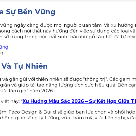
ủa Sự Bền Vững
n vững ngày càng được mọi người quan tâm. Và xu hướng
 Phong cách nội thất này hướng đến việc sử dụng các loại vật
 sử dụng trong nội thất sinh thái như gỗ tái chế, đá tự nhi
ng
 Và Tự Nhiên
à gần gũi với thiên nhiên sẽ được “thống trị”. Các gam m
ư giãn và giúp tái tạo năng lượng tích cực hiệu quả. Bên
mưa làm gió” năm 2026.
iết này: “
Xu Hướng Màu Sắc 2026 – Sự Kết Hợp Giữa T
ghiệm, Faco Design & Build sẽ giúp bạn lựa chọn và phối 
ng gian sống lý tưởng, vừa thẩm mỹ, vừa tiện nghi, vừa g