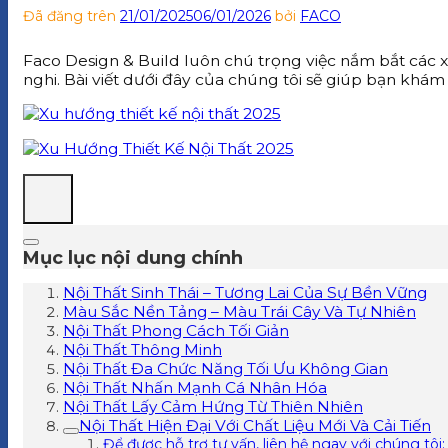
Đã đăng trên
21/01/2025
06/01/2026
bởi
FACO
Faco Design & Build luôn chú trọng việc nắm bắt các x
nghi. Bài viết dưới đây của chúng tôi sẽ giúp bạn khám
Mục lục nội dung chính
Nội Thất Sinh Thái – Tương Lai Của Sự Bền Vững
Màu Sắc Nền Tảng – Màu Trái Cây Và Tự Nhiên
Nội Thất Phong Cách Tối Giản
Nội Thất Thông Minh
Nội Thất Đa Chức Năng Tối Ưu Không Gian
Nội Thất Nhấn Mạnh Cá Nhân Hóa
Nội Thất Lấy Cảm Hứng Từ Thiên Nhiên
Nội Thất Hiện Đại Với Chất Liệu Mới Và Cải Tiến
Để được hỗ trợ tư vấn, liên hệ ngay với chúng tôi: