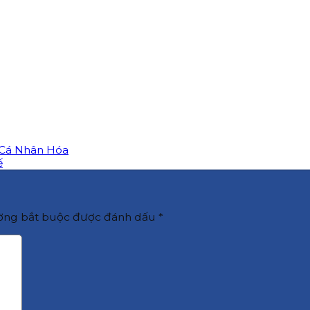
 Cá Nhân Hóa
ế
ờng bắt buộc được đánh dấu
*