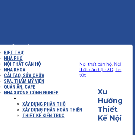
KIẾN TRÚC
BIỆT THỰ
NHÀ PHỐ
NỘI THẤT CĂN HỘ
Nội thất căn hộ
,
Nội
NHA KHOA
thất căn hộ - 3D
,
Tin
tức
CẢI TẠO, SỬA CHỮA
SPA, THẨM MỸ VIỆN
QUÁN ĂN, CAFE
Xu
NHÀ XƯỞNG CÔNG NGHIỆP
 DỰNG
BÁO GIÁ
Hướng
XÂY DỰNG PHẦN THÔ
Thiết
XÂY DỰNG PHẦN HOÀN THIỆN
THIẾT KẾ KIẾN TRÚC
Kế Nội