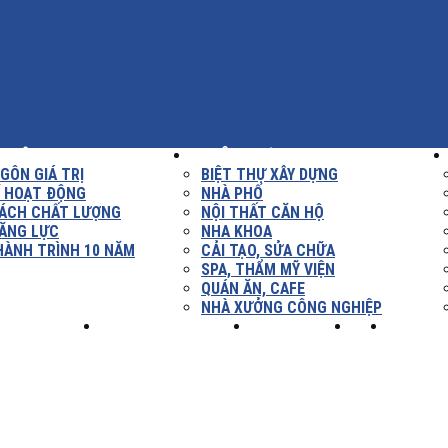
THIỆU
XÂY DỰNG
GÔN GIÁ TRỊ
BIỆT THỰ XÂY DỰNG
Í HOẠT ĐỘNG
NHÀ PHỐ
SÁCH CHẤT LƯỢNG
NỘI THẤT CĂN HỘ
ĂNG LỰC
NHA KHOA
HÀNH TRÌNH 10 NĂM
CẢI TẠO, SỬA CHỮA
SPA, THẨM MỸ VIỆN
QUÁN ĂN, CAFE
NHÀ XƯỞNG CÔNG NGHIỆP
NH NGHIỆM
TUYỂN DỤNG
LIÊN HỆ
XÂY