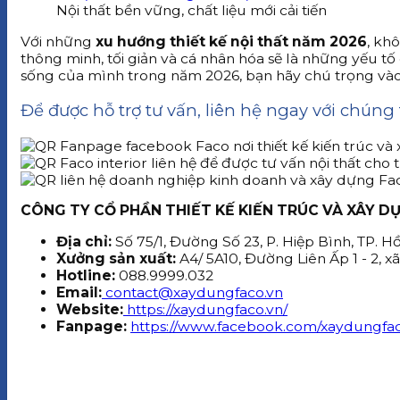
Nội thất bền vững, chất liệu mới cải tiến
Với những
xu hướng thiết kế nội thất năm 2026
, kh
thông minh, tối giản và cá nhân hóa sẽ là những yếu t
sống của mình trong năm 2026, bạn hãy chú trọng vào
Để được hỗ trợ tư vấn, liên hệ ngay với chúng t
CÔNG TY CỔ PHẦN THIẾT KẾ KIẾN TRÚC VÀ XÂY D
Địa chỉ:
Số 75/1, Đường Số 23, P. Hiệp Bình, TP. H
Xưởng sản xuất:
A4/ 5A10, Đường Liên Ấp 1 - 2, x
Hotline:
088.9999.032
Email:
contact@xaydungfaco.vn
Website:
https://xaydungfaco.vn/
Fanpage:
https://www.facebook.com/xaydungfac