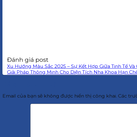
Đánh giá post
Xu Hướng Màu Sắc 2025 – Sự Kết Hợp Giữa Tinh Tế Và
Giải Pháp Thông Minh Cho Diện Tích Nha Khoa Hạn Ch
Để lại một bình luận
Email của bạn sẽ không được hiển thị công khai.
Các trư