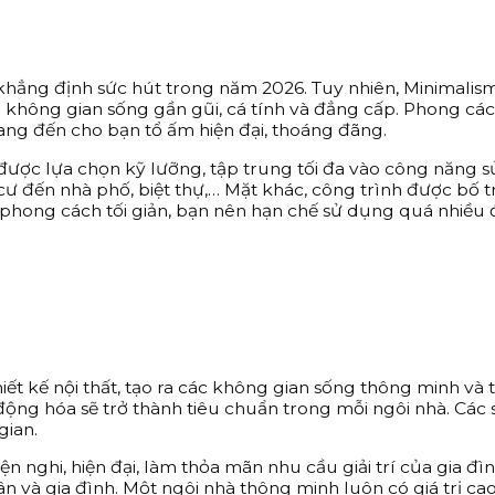
 khẳng định sức hút trong năm 2026. Tuy nhiên, Minimalis
 không gian sống gần gũi, cá tính và đẳng cấp. Phong cách 
mang đến cho bạn tổ ấm hiện đại, thoáng đãng.
u được lựa chọn kỹ lưỡng, tập trung tối đa vào công năn
cư đến nhà phố, biệt thự,… Mặt khác, công trình được bố 
 phong cách tối giản, bạn nên hạn chế sử dụng quá nhiều đ
 kế nội thất, tạo ra các không gian sống thông minh và ti
 động hóa sẽ trở thành tiêu chuẩn trong mỗi ngôi nhà. Cá
gian.
ện nghi, hiện đại, làm thỏa mãn nhu cầu giải trí của gia đ
ân và gia đình. Một ngôi nhà thông minh luôn có giá trị ca