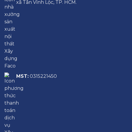
xã Tân Vĩnh Lộc, TP. HCM.
MST:
0315221450