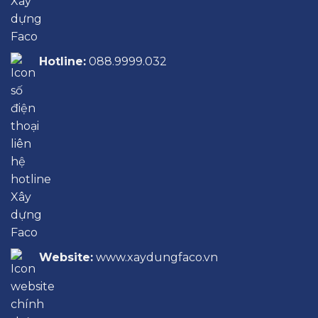
Hotline:
088.9999.032
Website:
www.xaydungfaco.vn