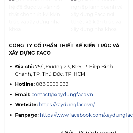
CÔNG TY CỔ PHẦN THIẾT KẾ KIẾN TRÚC VÀ
XÂY DỰNG FACO
Địa chỉ:
75/1, Đường 23, KP5, P. Hiệp Bình
Chánh, TP. Thủ Đức, TP. HCM
Hotline:
088.9999.032
Email:
contact@xaydungfaco.vn
Website:
https://xaydungfaco.vn/
Fanpage:
https://www.facebook.com/xaydungfac
4.8/5 - (6 bình chọn)