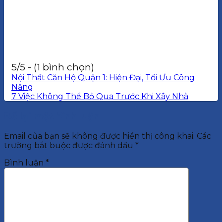
5/5 - (1 bình chọn)
Nội Thất Căn Hộ Quận 1: Hiện Đại, Tối Ưu Công
Năng
7 Việc Không Thể Bỏ Qua Trước Khi Xây Nhà
Để lại một bình luận
Email của bạn sẽ không được hiển thị công khai.
Các
trường bắt buộc được đánh dấu
*
Bình luận
*