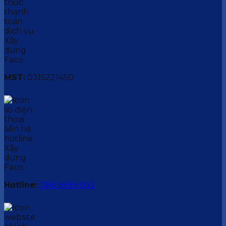
MST:
0315221450
Hotline:
088.9999.032