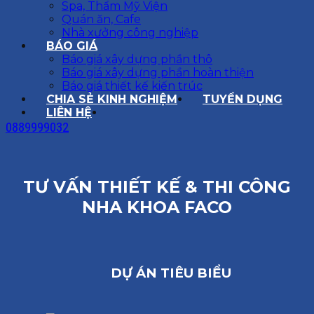
Spa, Thẩm Mỹ Viện
Quán ăn, Cafe
Nhà xưởng công nghiệp
BÁO GIÁ
Báo giá xây dựng phần thô
Báo giá xây dựng phần hoàn thiện
Báo giá thiết kế kiến trúc
CHIA SẺ KINH NGHIỆM
TUYỂN DỤNG
LIÊN HỆ
0889999032
TƯ VẤN THIẾT KẾ & THI CÔNG
NHA KHOA FACO
DỰ ÁN TIÊU BIỂU