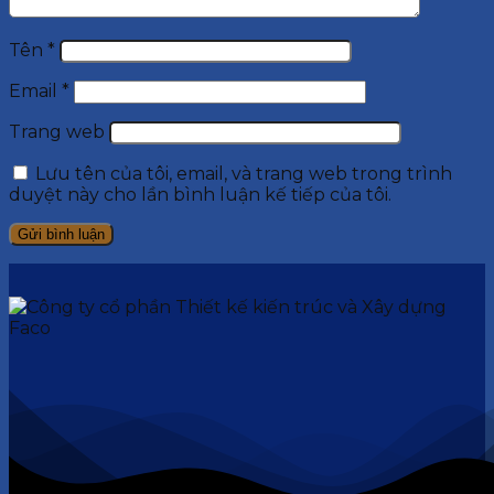
Tên
*
Email
*
Trang web
Lưu tên của tôi, email, và trang web trong trình
duyệt này cho lần bình luận kế tiếp của tôi.