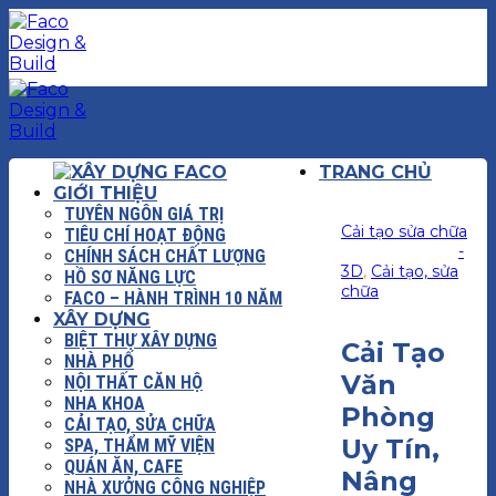
Chuyển
đến
nội
dung
TRANG CHỦ
GIỚI THIỆU
TUYÊN NGÔN GIÁ TRỊ
Cải tạo sửa chữa
TIÊU CHÍ HOẠT ĐỘNG
-
CHÍNH SÁCH CHẤT LƯỢNG
3D
,
Cải tạo, sửa
HỒ SƠ NĂNG LỰC
chữa
FACO – HÀNH TRÌNH 10 NĂM
XÂY DỰNG
BIỆT THỰ XÂY DỰNG
Cải Tạo
NHÀ PHỐ
Văn
NỘI THẤT CĂN HỘ
NHA KHOA
Phòng
CẢI TẠO, SỬA CHỮA
Uy Tín,
SPA, THẨM MỸ VIỆN
QUÁN ĂN, CAFE
Nâng
NHÀ XƯỞNG CÔNG NGHIỆP