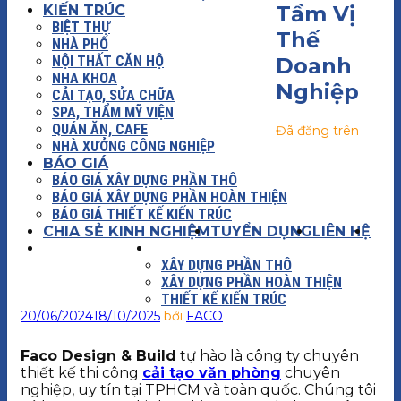
Tầm Vị
KIẾN TRÚC
BIỆT THỰ
Thế
NHÀ PHỐ
NỘI THẤT CĂN HỘ
Doanh
NHA KHOA
Nghiệp
CẢI TẠO, SỬA CHỮA
SPA, THẨM MỸ VIỆN
QUÁN ĂN, CAFE
Đã đăng trên
NHÀ XƯỞNG CÔNG NGHIỆP
BÁO GIÁ
BÁO GIÁ XÂY DỰNG PHẦN THÔ
BÁO GIÁ XÂY DỰNG PHẦN HOÀN THIỆN
BÁO GIÁ THIẾT KẾ KIẾN TRÚC
CHIA SẺ KINH NGHIỆM
TUYỂN DỤNG
LIÊN HỆ
XÂY DỰNG
BÁO GIÁ
XÂY DỰNG PHẦN THÔ
XÂY DỰNG PHẦN HOÀN THIỆN
THIẾT KẾ KIẾN TRÚC
20/06/2024
18/10/2025
bởi
FACO
Faco Design & Build
tự hào là công ty chuyên
thiết kế thi công
cải tạo văn phòng
chuyên
nghiệp, uy tín tại TPHCM và toàn quốc. Chúng tôi