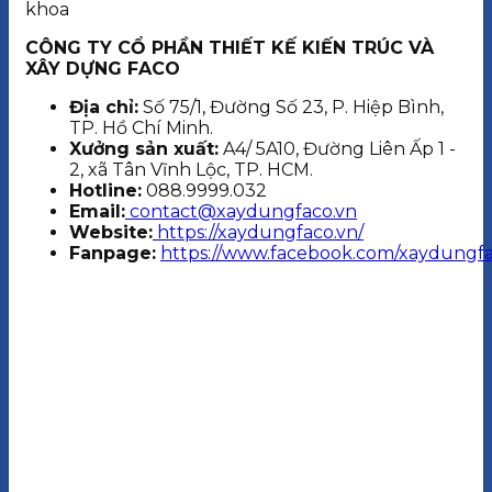
CÔNG TY CỔ PHẦN THIẾT KẾ KIẾN TRÚC VÀ
XÂY DỰNG FACO
Địa chỉ:
Số 75/1, Đường Số 23, P. Hiệp Bình,
TP. Hồ Chí Minh.
Xưởng sản xuất:
A4/ 5A10, Đường Liên Ấp 1 -
2, xã Tân Vĩnh Lộc, TP. HCM.
Hotline:
088.9999.032
Email:
contact@xaydungfaco.vn
Website:
https://xaydungfaco.vn/
Fanpage:
https://www.facebook.com/xaydungfa