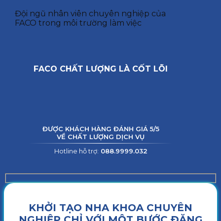
Đội ngũ nhân viên chuyên nghiệp của
FACO trong môi trường làm việc
FACO CHẤT LƯỢNG LÀ CỐT LÕI
ĐƯỢC KHÁCH HÀNG ĐÁNH GIÁ 5/5
VỀ CHẤT LƯỢNG DỊCH VỤ
Hotline hỗ trợ:
088.9999.032
KHỞI TẠO NHA KHOA CHUYÊN
NGHIỆP CHỈ VỚI MỘT BƯỚC ĐĂNG