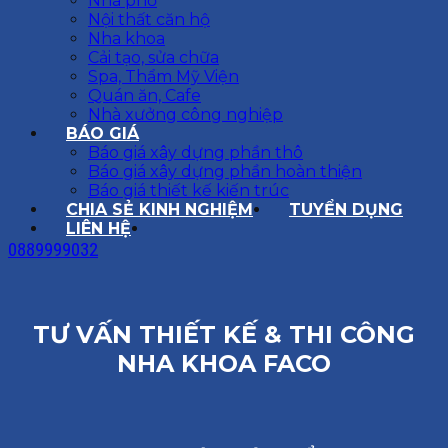
Nhà phố
Nội thất căn hộ
Nha khoa
Cải tạo, sửa chữa
Spa, Thẩm Mỹ Viện
Quán ăn, Cafe
Nhà xưởng công nghiệp
BÁO GIÁ
Báo giá xây dựng phần thô
Báo giá xây dựng phần hoàn thiện
Báo giá thiết kế kiến trúc
CHIA SẺ KINH NGHIỆM
TUYỂN DỤNG
LIÊN HỆ
0889999032
TƯ VẤN THIẾT KẾ & THI CÔNG
NHA KHOA FACO