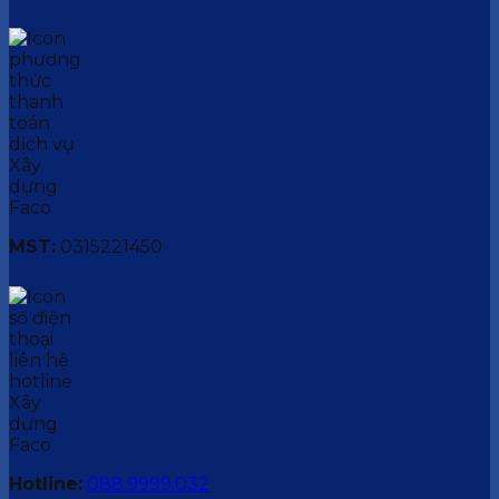
MST:
0315221450
Hotline:
088.9999.032