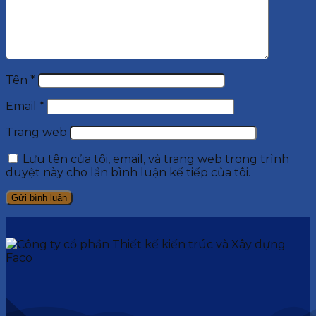
Tên
*
Email
*
Trang web
Lưu tên của tôi, email, và trang web trong trình
duyệt này cho lần bình luận kế tiếp của tôi.