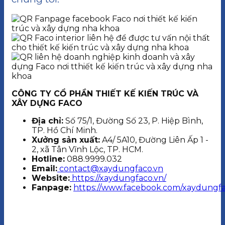
CÔNG TY CỔ PHẦN THIẾT KẾ KIẾN TRÚC VÀ
XÂY DỰNG FACO
Địa chỉ:
Số 75/1, Đường Số 23, P. Hiệp Bình,
TP. Hồ Chí Minh.
Xưởng sản xuất:
A4/ 5A10, Đường Liên Ấp 1 -
2, xã Tân Vĩnh Lộc, TP. HCM.
Hotline:
088.9999.032
Email:
contact@xaydungfaco.vn
Website:
https://xaydungfaco.vn/
Fanpage:
https://www.facebook.com/xaydungfa