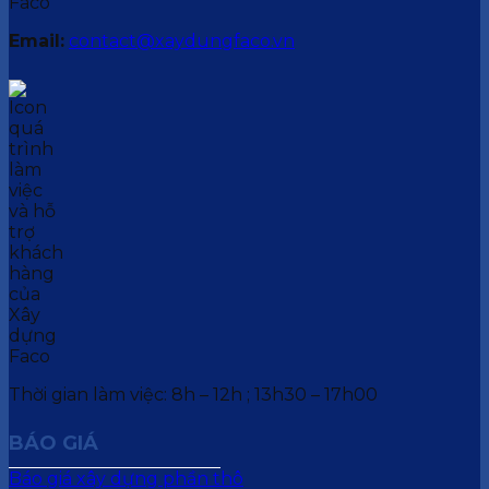
Email:
contact@xaydungfaco.vn
Thời gian làm việc: 8h – 12h ; 13h30 – 17h00
BÁO GIÁ
Báo giá xây dựng phần thô