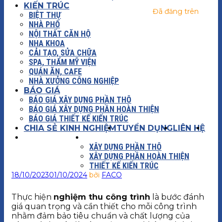
KIẾN TRÚC
Đã đăng trên
BIỆT THỰ
NHÀ PHỐ
NỘI THẤT CĂN HỘ
NHA KHOA
CẢI TẠO, SỬA CHỮA
SPA, THẨM MỸ VIỆN
QUÁN ĂN, CAFE
NHÀ XƯỞNG CÔNG NGHIỆP
BÁO GIÁ
BÁO GIÁ XÂY DỰNG PHẦN THÔ
BÁO GIÁ XÂY DỰNG PHẦN HOÀN THIỆN
BÁO GIÁ THIẾT KẾ KIẾN TRÚC
CHIA SẺ KINH NGHIỆM
TUYỂN DỤNG
LIÊN HỆ
XÂY DỰNG
BÁO GIÁ
XÂY DỰNG PHẦN THÔ
XÂY DỰNG PHẦN HOÀN THIỆN
THIẾT KẾ KIẾN TRÚC
18/10/2023
01/10/2024
bởi
FACO
Thực hiện
nghiệm thu công trình
là bước đánh
giá quan trọng và cần thiết cho mỗi công trình
nhằm đảm bảo tiêu chuẩn và chất lượng của