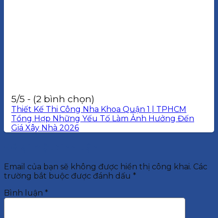
5/5 - (2 bình chọn)
Thiết Kế Thi Công Nha Khoa Quận 1 | TPHCM
Tổng Hợp Những Yếu Tố Làm Ảnh Hưởng Đến
Giá Xây Nhà 2026
Để lại một bình luận
Email của bạn sẽ không được hiển thị công khai.
Các
trường bắt buộc được đánh dấu
*
Bình luận
*