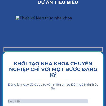
DỰ ÁN TIÊU BIỂU
KHỞI TẠO NHA KHOA CHUYÊN
NGHIỆP CHỈ VỚI MỘT BƯỚC ĐĂNG
KÝ
Đăng ký ngay để được tư vấn miễn phí từ Đội Ngũ Kiến Trúc
Sư