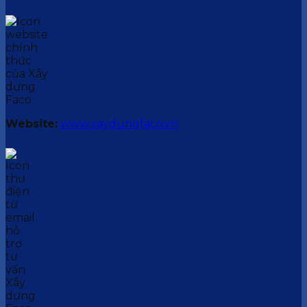
Website:
www.xaydungfaco.vn