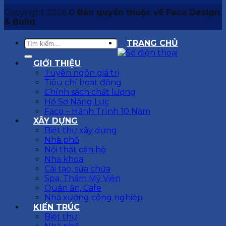
Copyright 2026 ©
Bản quyền thuộc về Faco Design
& Build
TRANG CHỦ
GIỚI THIỆU
Tuyên ngôn giá trị
Tiêu chí hoạt động
Chính sách chất lượng
Hồ Sơ Năng Lực
Faco – Hành Trình 10 Năm
XÂY DỰNG
Biệt thự xây dựng
Nhà phố
Nội thất căn hộ
Nha khoa
Cải tạo, sửa chữa
Spa, Thẩm Mỹ Viện
Quán ăn, Cafe
Nhà xưởng công nghiệp
KIẾN TRÚC
Biệt thự