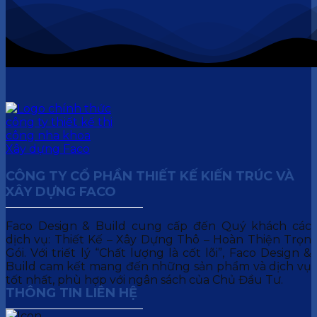
CÔNG TY CỔ PHẦN THIẾT KẾ KIẾN TRÚC VÀ
XÂY DỰNG FACO
Faco Design & Build cung cấp đến Quý khách các
dịch vụ: Thiết Kế – Xây Dựng Thô – Hoàn Thiện Trọn
Gói. Với triết lý “Chất lượng là cốt lõi”, Faco Design &
Build cam kết mang đến những sản phẩm và dịch vụ
tốt nhất, phù hợp với ngân sách của Chủ Đầu Tư.
THÔNG TIN LIÊN HỆ