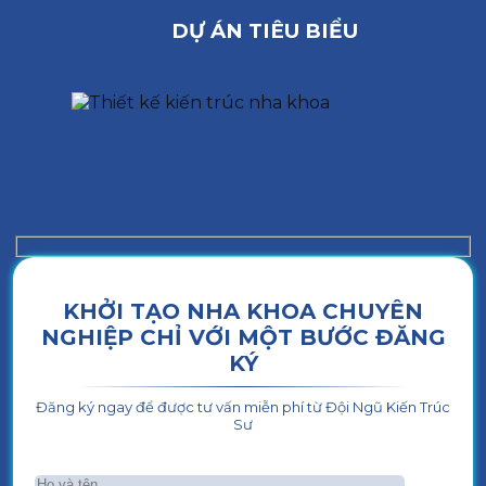
DỰ ÁN TIÊU BIỂU
KHỞI TẠO NHA KHOA CHUYÊN
NGHIỆP CHỈ VỚI MỘT BƯỚC ĐĂNG
KÝ
Đăng ký ngay để được tư vấn miễn phí từ Đội Ngũ Kiến Trúc
Sư