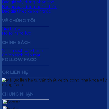
Báo giá xây dựng phần thô
Báo giá xây dựng hoàn thiện
Báo giá thiết kế kiến trúc
VỀ CHÚNG TÔI
Giới thiệu
Hồ sơ năng lực
CHÍNH SÁCH
Chính sách bảo hành
Chính sách bảo mật
FOLLOW FACO
QR LIÊN HỆ
CHỨNG NHẬN