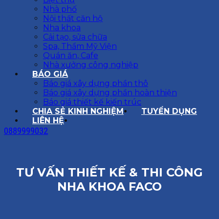
Nhà phố
Nội thất căn hộ
Nha khoa
Cải tạo, sửa chữa
Spa, Thẩm Mỹ Viện
Quán ăn, Cafe
Nhà xưởng công nghiệp
BÁO GIÁ
Báo giá xây dựng phần thô
Báo giá xây dựng phần hoàn thiện
Báo giá thiết kế kiến trúc
CHIA SẺ KINH NGHIỆM
TUYỂN DỤNG
LIÊN HỆ
0889999032
TƯ VẤN THIẾT KẾ & THI CÔNG
NHA KHOA FACO