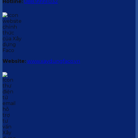
Hotline:
088.9999.032
Website:
www.xaydungfaco.vn