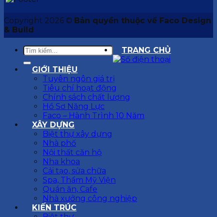
Copyright 2026 ©
Bản quyền thuộc về Faco Design
& Build
TRANG CHỦ
GIỚI THIỆU
Tuyên ngôn giá trị
Tiêu chí hoạt động
Chính sách chất lượng
Hồ Sơ Năng Lực
Faco – Hành Trình 10 Năm
XÂY DỰNG
Biệt thự xây dựng
Nhà phố
Nội thất căn hộ
Nha khoa
Cải tạo, sửa chữa
Spa, Thẩm Mỹ Viện
Quán ăn, Cafe
Nhà xưởng công nghiệp
KIẾN TRÚC
Biệt thự