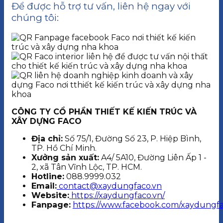
Để được hỗ trợ tư vấn, liên hệ ngay với
chúng tôi:
CÔNG TY CỔ PHẦN THIẾT KẾ KIẾN TRÚC VÀ
XÂY DỰNG FACO
Địa chỉ:
Số 75/1, Đường Số 23, P. Hiệp Bình,
TP. Hồ Chí Minh.
Xưởng sản xuất:
A4/ 5A10, Đường Liên Ấp 1 -
2, xã Tân Vĩnh Lộc, TP. HCM.
Hotline:
088.9999.032
Email:
contact@xaydungfaco.vn
Website:
https://xaydungfaco.vn/
Fanpage:
https://www.facebook.com/xaydungfa