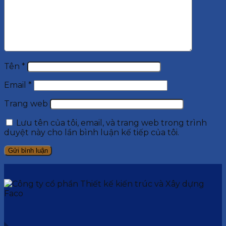
Tên
*
Email
*
Trang web
Lưu tên của tôi, email, và trang web trong trình
duyệt này cho lần bình luận kế tiếp của tôi.