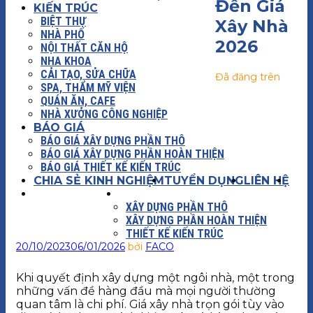
Đến Giá
KIẾN TRÚC
BIỆT THỰ
Xây Nhà
NHÀ PHỐ
2026
NỘI THẤT CĂN HỘ
NHA KHOA
CẢI TẠO, SỬA CHỮA
Đã đăng trên
SPA, THẨM MỸ VIỆN
QUÁN ĂN, CAFE
NHÀ XƯỞNG CÔNG NGHIỆP
BÁO GIÁ
BÁO GIÁ XÂY DỰNG PHẦN THÔ
BÁO GIÁ XÂY DỰNG PHẦN HOÀN THIỆN
BÁO GIÁ THIẾT KẾ KIẾN TRÚC
CHIA SẺ KINH NGHIỆM
TUYỂN DỤNG
LIÊN HỆ
XÂY DỰNG
BÁO GIÁ
XÂY DỰNG PHẦN THÔ
XÂY DỰNG PHẦN HOÀN THIỆN
THIẾT KẾ KIẾN TRÚC
20/10/2023
06/01/2026
bởi
FACO
Khi quyết định xây dựng một ngôi nhà, một trong
những vấn đề hàng đầu mà mọi người thường
quan tâm là chi phí. Giá xây nhà trọn gói tùy vào