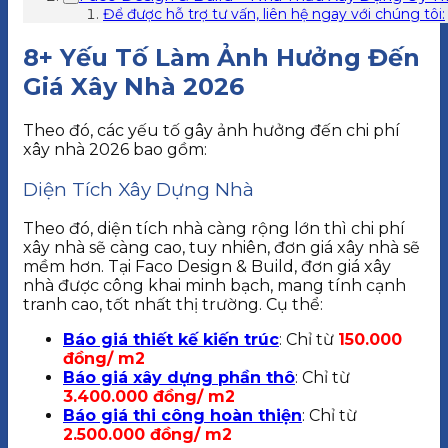
Để được hỗ trợ tư vấn, liên hệ ngay với chúng tôi:
8+ Yếu Tố Làm Ảnh Hưởng Đến
Giá Xây Nhà 2026
Theo đó, các yếu tố gây ảnh hưởng đến chi phí
xây nhà 2026 bao gồm:
Diện Tích Xây Dựng Nhà
Theo đó, diện tích nhà càng rộng lớn thì chi phí
xây nhà sẽ càng cao, tuy nhiên, đơn giá xây nhà sẽ
mềm hơn. Tại Faco Design & Build, đơn giá xây
nhà được công khai minh bạch, mang tính cạnh
tranh cao, tốt nhất thị trường. Cụ thể:
Báo giá thiết kế kiến trúc
: Chỉ từ
150.000
đồng/ m2
Báo giá xây dựng phần thô
: Chỉ từ
3.400.000 đồng/ m2
Báo giá thi công hoàn thiện
: Chỉ từ
2.500.000 đồng/ m2