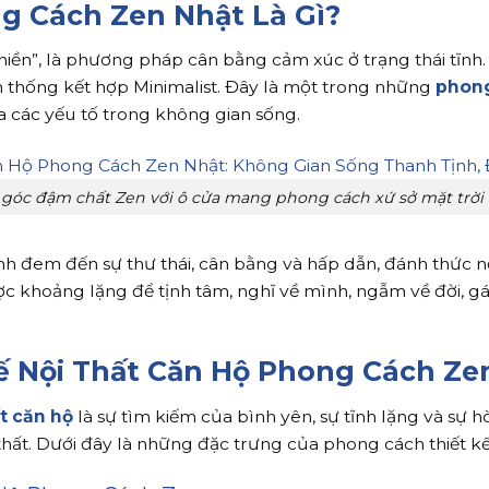
ng Cách Zen Nhật Là Gì?
thiền”, là phương pháp cân bằng cảm xúc ở trạng thái tĩnh
ền thống kết hợp Minimalist. Đây là một trong những
phong
ữa các yếu tố trong không gian sống.
 góc đậm chất Zen với ô cửa mang phong cách xứ sở mặt trời
 đem đến sự thư thái, cân bằng và hấp dẫn, đánh thức nộ
c khoảng lặng để tịnh tâm, nghĩ về mình, ngẫm về đời, gác 
ế Nội Thất Căn Hộ Phong Cách Ze
ất căn hộ
là sự tìm kiếm của bình yên, sự tĩnh lặng và sự h
thất. Dưới đây là những đặc trưng của phong cách thiết k