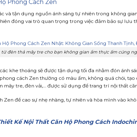
 Hộ Phong Cách Zen
thác và tận dụng nguồn ánh sáng tự nhiên trong không gian
hiên đóng vai trò quan trọng trong việc đảm bảo sự lưu 
 từ đèn thả mây tre cho bạn không gian ẩm thực ấm cúng nga
y các khe thoáng sẽ được tận dụng tối đa nhằm đón ánh sán
ất phong cách Zen thường có màu ấm, không quá chói, tạo 
 mây tre, đèn vải,… được sử dụng để trang trí nội thất că
 Zen đề cao sự nhẹ nhàng, tự nhiên và hòa mình vào khô
hiết Kế Nội Thất Căn Hộ Phong Cách Indochi