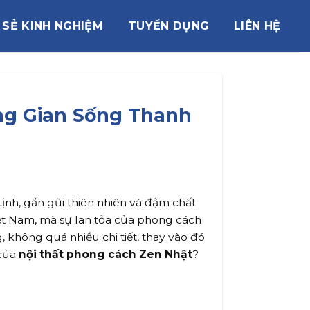
 SẺ KINH NGHIỆM
TUYỂN DỤNG
LIÊN HỆ
ông Gian Sống Thanh
nh, gần gũi thiên nhiên và đậm chất
ệt Nam, mà sự lan tỏa của phong cách
 không quá nhiều chi tiết, thay vào đó
 của
nội thất phong cách Zen Nhật
?