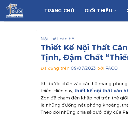
Chuyển
đến
TRANG CHỦ
GIỚI THIỆU
nội
dung
Nội thất căn hộ
Thiết Kế Nội Thất C
Tịnh, Đậm Chất “Thiề
Đã đăng trên
09/07/2023
bởi
FACO
Khi bước chân vào căn hộ mang phong c
thiền. Hiện nay,
thiết kế nội thất căn
Zen đã chạm đến khắp nơi trên thế giới
là những đường nét phóng khoáng, than
Theo dõi những chia sẻ dưới đây của Fa