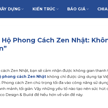
XÂY DỰNG
KIẾN TRÚC
BÁO GIÁ
CHIA
ăn Hộ Phong Cách Zen Nhật: Kh
n”
ách Zen Nhật, bạn sẽ cảm nhận được không gian thanh tị
 hộ phong cách Zen Nhật
không chỉ được ứng dụng tại Vi
. Phong cách Zen chú trọng tối đa vào công năng sử dụng,
h mảnh, tối giản. Vậy những yếu tố nào tạo nên sức hút
co Design & Build để hiểu hơn về vấn đề này.