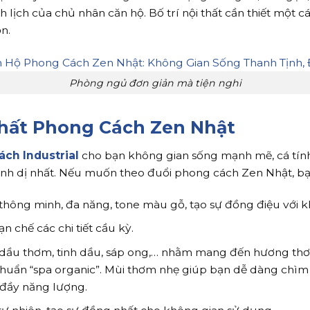
h lịch của chủ nhân căn hộ. Bố trí nội thất cần thiết một 
n.
Phòng ngủ đơn giản mà tiện nghi
Thất Phong Cách Zen Nhật
ách Industrial
cho bạn không gian sống mạnh mẽ, cá tính,
ình dị nhất. Nếu muốn theo đuổi phong cách Zen Nhật, bạn
 thông minh, đa năng, tone màu gỗ, tạo sự đồng điệu với k
ạn chế các chi tiết cầu kỳ.
, dầu thơm, tinh dầu, sáp ong,… nhằm mang đến hương th
huẩn “spa organic”. Mùi thơm nhẹ giúp bạn dễ dàng chìm 
 đầy năng lượng.