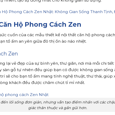
tự nhiên, tạo sự đồng nhất cho không gian sử dụng.
 Căn Hộ Phong Cách Zen
c cuốn của các mẫu thiết kế nội thất căn hộ phong cách Ze
n tổ ấm an yên giữa đô thị ồn ào náo nhiệt.
ách Zen
i vẻ đẹp của sự bình yên, thư giãn, nơi mà mỗi chi tiết t
sàn gỗ tự nhiên đều giúp bạn có được không gian sống ấ
trí sẽ cho bạn tổ ấm mang tính nghệ thuật, thư thái, giú
hòng khách đều được chăm chút tỉ mỉ nhất.
ến lối sống đơn giản, nhưng vẫn tạo điểm nhấn với các chậu
giác thân thuộc và gần gũi hơn.