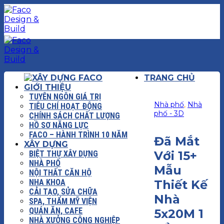
Chuyển
đến
nội
dung
TRANG CHỦ
GIỚI THIỆU
TUYÊN NGÔN GIÁ TRỊ
Nhà phố
,
Nhà
TIÊU CHÍ HOẠT ĐỘNG
phố - 3D
CHÍNH SÁCH CHẤT LƯỢNG
HỒ SƠ NĂNG LỰC
FACO – HÀNH TRÌNH 10 NĂM
Đã Mắt
XÂY DỰNG
Với 15+
BIỆT THỰ XÂY DỰNG
NHÀ PHỐ
Mẫu
NỘI THẤT CĂN HỘ
NHA KHOA
Thiết Kế
CẢI TẠO, SỬA CHỮA
Nhà
SPA, THẨM MỸ VIỆN
QUÁN ĂN, CAFE
5x20M 1
NHÀ XƯỞNG CÔNG NGHIỆP