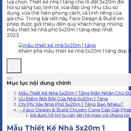
lựa chọn. Thiết kế nhà 1 tầng cho lô đất 5x20m đòi
hỏi sự sáng tạo, tinh tế, vừa đáp ứng nhu cầu sử
dụng, vừa thể hiện phong cách, cá tính riêng của
gia chủ. Trong bài viết này, Faco Design & Build xin
phép được giới thiệu đến quý khách hàng những
mẫu thiết kế nhà phố 5x20m 1 tầng đẹp nhất
2023.
Khám phá mẫu thiết kế nhà 5x20m 1 tầng đẹp 
Mục lục nội dung chính
Mẫu Thiết Kế Nhà 5x20m 1 Tầng Mãn Nhãn Chủ Đ
Ưu Điểm Nổi Bật Của Nhà 5x20m 1 Tầng
Chi Phí Xây Nhà Phố 5x20m 1 Tầng Bao Nhiêu?
Faco Design & Build Chuyên Cung Cấp Giải Phá
Để được hỗ trợ tư vấn, liên hệ ngay với chúng tôi:
Mẫu Thiết Kế Nhà 5x20m 1