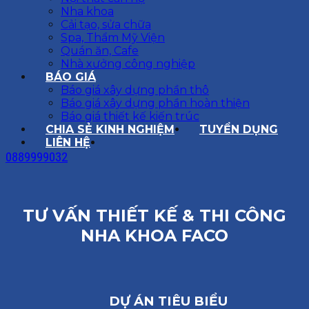
Nha khoa
Cải tạo, sửa chữa
Spa, Thẩm Mỹ Viện
Quán ăn, Cafe
Nhà xưởng công nghiệp
BÁO GIÁ
Báo giá xây dựng phần thô
Báo giá xây dựng phần hoàn thiện
Báo giá thiết kế kiến trúc
CHIA SẺ KINH NGHIỆM
TUYỂN DỤNG
LIÊN HỆ
0889999032
TƯ VẤN THIẾT KẾ & THI CÔNG
NHA KHOA FACO
DỰ ÁN TIÊU BIỂU