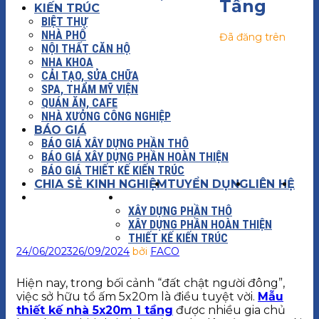
Tầng
KIẾN TRÚC
BIỆT THỰ
NHÀ PHỐ
Đã đăng trên
NỘI THẤT CĂN HỘ
NHA KHOA
CẢI TẠO, SỬA CHỮA
SPA, THẨM MỸ VIỆN
QUÁN ĂN, CAFE
NHÀ XƯỞNG CÔNG NGHIỆP
BÁO GIÁ
BÁO GIÁ XÂY DỰNG PHẦN THÔ
BÁO GIÁ XÂY DỰNG PHẦN HOÀN THIỆN
BÁO GIÁ THIẾT KẾ KIẾN TRÚC
CHIA SẺ KINH NGHIỆM
TUYỂN DỤNG
LIÊN HỆ
XÂY DỰNG
BÁO GIÁ
XÂY DỰNG PHẦN THÔ
XÂY DỰNG PHẦN HOÀN THIỆN
THIẾT KẾ KIẾN TRÚC
24/06/2023
26/09/2024
bởi
FACO
Hiện nay, trong bối cảnh “đất chật người đông”,
việc sở hữu tổ ấm 5x20m là điều tuyệt vời.
Mẫu
thiết kế nhà 5x20m 1 tầng
được nhiều gia chủ