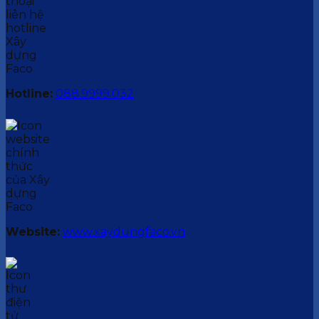
Hotline:
088.9999.032
Website:
www.xaydungfaco.vn