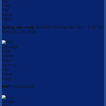
Xưởng sản xuất :
A4/ 5A10, Đường Liên Ấp 1 - 2, xã Tân
Vĩnh Lộc, TP. HCM.
MST:
0315221450