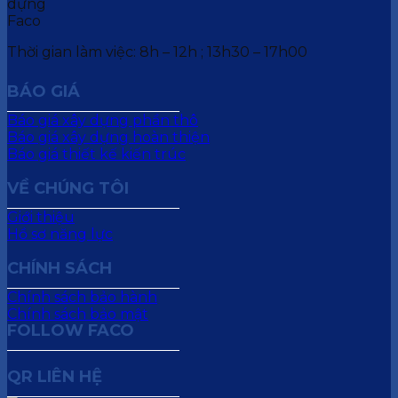
Thời gian làm việc: 8h – 12h ; 13h30 – 17h00
BÁO GIÁ
Báo giá xây dựng phần thô
Báo giá xây dựng hoàn thiện
Báo giá thiết kế kiến trúc
VỀ CHÚNG TÔI
Giới thiệu
Hồ sơ năng lực
CHÍNH SÁCH
Chính sách bảo hành
Chính sách bảo mật
FOLLOW FACO
QR LIÊN HỆ