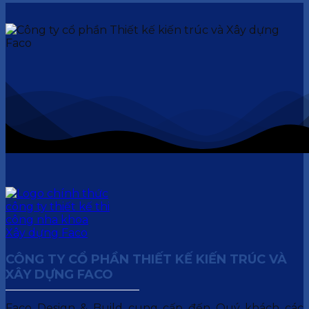
CÔNG TY CỔ PHẦN THIẾT KẾ KIẾN TRÚC VÀ
XÂY DỰNG FACO
Faco Design & Build cung cấp đến Quý khách các