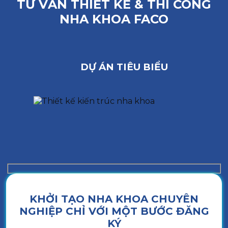
TƯ VẤN THIẾT KẾ & THI CÔNG
NHA KHOA FACO
DỰ ÁN TIÊU BIỂU
KHỞI TẠO NHA KHOA CHUYÊN
NGHIỆP CHỈ VỚI MỘT BƯỚC ĐĂNG
KÝ