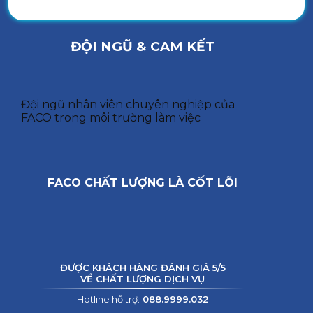
ĐỘI NGŨ & CAM KẾT
Đội ngũ nhân viên chuyên nghiệp của
FACO trong môi trường làm việc
FACO CHẤT LƯỢNG LÀ CỐT LÕI
ĐƯỢC KHÁCH HÀNG ĐÁNH GIÁ 5/5
VỀ CHẤT LƯỢNG DỊCH VỤ
Hotline hỗ trợ:
088.9999.032