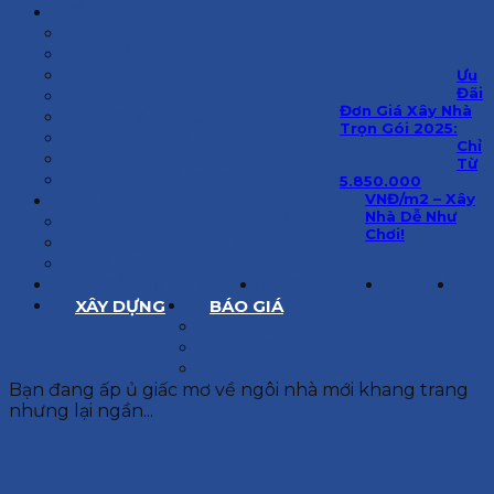
KIẾN TRÚC
BIỆT THỰ
NHÀ PHỐ
NỘI THẤT CĂN HỘ
Ưu
Đãi
NHA KHOA
Đơn Giá Xây Nhà
CẢI TẠO, SỬA CHỮA
Trọn Gói 2025:
SPA, THẨM MỸ VIỆN
Chỉ
QUÁN ĂN, CAFE
Từ
NHÀ XƯỞNG CÔNG NGHIỆP
5.850.000
VNĐ/m2 – Xây
BÁO GIÁ
Nhà Dễ Như
BÁO GIÁ XÂY DỰNG PHẦN THÔ
Chơi!
BÁO GIÁ XÂY DỰNG PHẦN HOÀN THIỆN
BÁO GIÁ THIẾT KẾ KIẾN TRÚC
CHIA SẺ KINH NGHIỆM
TUYỂN DỤNG
LIÊN HỆ
XÂY DỰNG
BÁO GIÁ
XÂY DỰNG PHẦN THÔ
XÂY DỰNG PHẦN HOÀN THIỆN
THIẾT KẾ KIẾN TRÚC
Bạn đang ấp ủ giấc mơ về ngôi nhà mới khang trang
nhưng lại ngần...