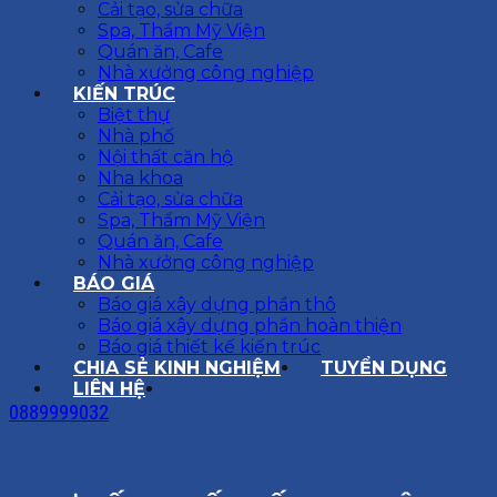
Cải tạo, sửa chữa
Spa, Thẩm Mỹ Viện
Quán ăn, Cafe
Nhà xưởng công nghiệp
KIẾN TRÚC
Biệt thự
Nhà phố
Nội thất căn hộ
Nha khoa
Cải tạo, sửa chữa
Spa, Thẩm Mỹ Viện
Quán ăn, Cafe
Nhà xưởng công nghiệp
BÁO GIÁ
Báo giá xây dựng phần thô
Báo giá xây dựng phần hoàn thiện
Báo giá thiết kế kiến trúc
CHIA SẺ KINH NGHIỆM
TUYỂN DỤNG
LIÊN HỆ
0889999032