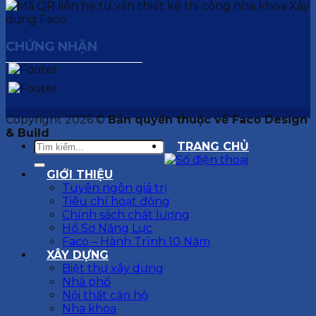
CHỨNG NHẬN
Copyright 2026 ©
Bản quyền thuộc về Faco Design
& Build
TRANG CHỦ
GIỚI THIỆU
Tuyên ngôn giá trị
Tiêu chí hoạt động
Chính sách chất lượng
Hồ Sơ Năng Lực
Faco – Hành Trình 10 Năm
XÂY DỰNG
Biệt thự xây dựng
Nhà phố
Nội thất căn hộ
Nha khoa