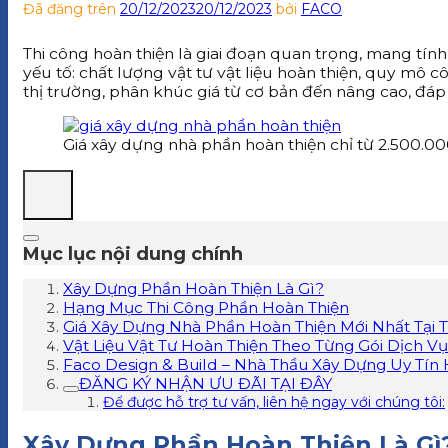
Đã đăng trên
20/12/2023
20/12/2023
bởi
FACO
Thi công hoàn thiện là giai đoạn quan trọng, mang tính
yếu tố: chất lượng vật tư vật liệu hoàn thiện, quy mô c
thị trường, phân khúc giá từ cơ bản đến nâng cao, đáp
Giá xây dựng nhà phần hoàn thiện chỉ từ 2.500.0
Mục lục nội dung chính
Xây Dựng Phần Hoàn Thiện Là Gì?
Hạng Mục Thi Công Phần Hoàn Thiện
Giá Xây Dựng Nhà Phần Hoàn Thiện Mới Nhất Tại
Vật Liệu Vật Tư Hoàn Thiện Theo Từng Gói Dịch Vụ
Faco Design & Build – Nhà Thầu Xây Dựng Uy Tín
ĐĂNG KÝ NHẬN ƯU ĐÃI TẠI ĐÂY
Để được hỗ trợ tư vấn, liên hệ ngay với chúng tôi:
Xây Dựng Phần Hoàn Thiện Là Gì