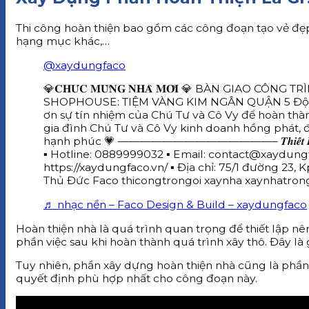
Thi công hoàn thiện bao gồm các công đoạn tạo vẻ đẹp t
hạng mục khác,…
@xaydungfaco
💎𝐂𝐇𝐔́𝐂 𝐌𝐔̛̀𝐍𝐆 𝐍𝐇𝐀̀ 𝐌𝐎̛́𝐈 💎 BÀN GIAO CÔN
SHOPHOUSE: TIỆM VÀNG KIM NGÂN QUẬN 5 Đội ngũ 𝐅𝐚𝐜
ơn sự tín nhiệm của Chú Tư và Cô Vy để hoàn thà
gia đình Chú Tư và Cô Vy kinh doanh hồng phát, đại
hạnh phúc 💗 ——————————————– 𝑻𝒉𝒊𝒆̂́𝒕 𝑲𝒆̂́ 𝑲𝒊𝒆̂́𝒏 𝑻𝒓
▪️ Hotline: 0889999032 ▪️ Email: contact@xaydungf
https://xaydungfaco.vn/ ▪️ Địa chỉ: 75/1 đường 23, K
Thủ Đức Faco thicongtrongoi xaynha xaynhatrong
♬ nhạc nền – Faco Design & Build – xaydungfaco
Hoàn thiện nhà là quá trình quan trọng để thiết lập n
phần việc sau khi hoàn thành quá trình xây thô. Đây là
Tuy nhiên, phần xây dựng hoàn thiện nhà cũng là phần 
quyết định phù hợp nhất cho công đoạn này.