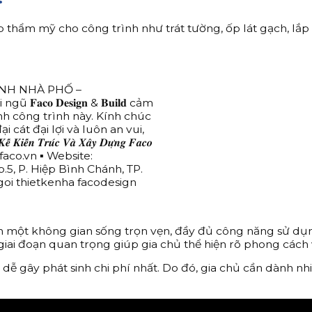
hẩm mỹ cho công trình như trát tường, ốp lát gạch, lắp đặ
G TRÌNH NHÀ PHỐ –
 𝐃𝐞𝐬𝐢𝐠𝐧 & 𝐁𝐮𝐢𝐥𝐝 cảm
nh công trình này. Kính chúc
 cát đại lợi và luôn an vui,
́𝒄 𝑽𝒂̀ 𝑿𝒂̂𝒚 𝑫𝒖̛̣𝒏𝒈 𝑭𝒂𝒄𝒐
aco.vn ▪️ Website:
p.5, P. Hiệp Bình Chánh, TP.
oi thietkenha facodesign
ên một không gian sống trọn vẹn, đầy đủ công năng sử dụn
 giai đoạn quan trọng giúp gia chủ thể hiện rõ phong cách 
dễ gây phát sinh chi phí nhất. Do đó, gia chủ cần dành nh