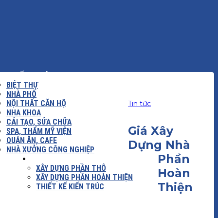
KIẾN TRÚC
BIỆT THỰ
NHÀ PHỐ
NỘI THẤT CĂN HỘ
Tin tức
NHA KHOA
CẢI TẠO, SỬA CHỮA
Giá Xây
SPA, THẨM MỸ VIỆN
QUÁN ĂN, CAFE
Dựng Nhà
NHÀ XƯỞNG CÔNG NGHIỆP
Phần
 DỰNG
BÁO GIÁ
XÂY DỰNG PHẦN THÔ
Hoàn
XÂY DỰNG PHẦN HOÀN THIỆN
Thiện
THIẾT KẾ KIẾN TRÚC