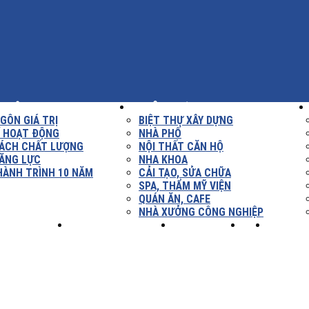
THIỆU
XÂY DỰNG
GÔN GIÁ TRỊ
BIỆT THỰ XÂY DỰNG
Í HOẠT ĐỘNG
NHÀ PHỐ
SÁCH CHẤT LƯỢNG
NỘI THẤT CĂN HỘ
ĂNG LỰC
NHA KHOA
HÀNH TRÌNH 10 NĂM
CẢI TẠO, SỬA CHỮA
SPA, THẨM MỸ VIỆN
QUÁN ĂN, CAFE
NHÀ XƯỞNG CÔNG NGHIỆP
NH NGHIỆM
TUYỂN DỤNG
LIÊN HỆ
XÂY