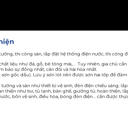
hiện
ờng, thi công sàn, lắp đặt hệ thống điện nước, thi công đ
 chất liệu như đá, gỗ, bê tông mài,… Tuy nhiên, gia chủ cần
m bảo sự đồng nhất, cân đối và hài hòa nhất.
 sơn gốc dầu). Lưu ý sơn lót nên được sơn hai lớp để đả
 tường và sàn như thiết bị vệ sinh, đèn điện chiếu sáng; lắp 
àn thiện như tivi, tủ lạnh, bàn ghế, giường tủ; hoàn thiện, 
 nước, bồn vệ sinh, điều hòa, bóng đèn điện… cần được th