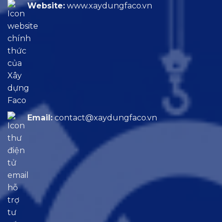
Website:
www.xaydungfaco.vn
Email:
contact@xaydungfaco.vn