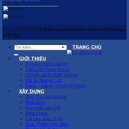
Copyright 2026 ©
Bản quyền thuộc về Faco Design
& Build
TRANG CHỦ
GIỚI THIỆU
Tuyên ngôn giá trị
Tiêu chí hoạt động
Chính sách chất lượng
Hồ Sơ Năng Lực
Faco – Hành Trình 10 Năm
XÂY DỰNG
Biệt thự xây dựng
Nhà phố
Nội thất căn hộ
Nha khoa
Cải tạo, sửa chữa
Spa, Thẩm Mỹ Viện