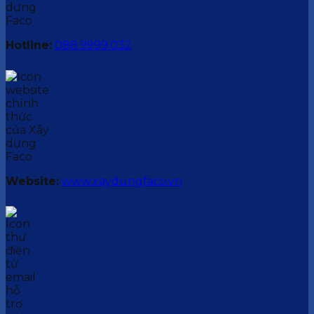
Hotline:
088.9999.032
Website:
www.xaydungfaco.vn