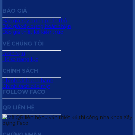
BÁO GIÁ
Báo giá xây dựng phần thô
Báo giá xây dựng hoàn thiện
Báo giá thiết kế kiến trúc
VỀ CHÚNG TÔI
Giới thiệu
Hồ sơ năng lực
CHÍNH SÁCH
Chính sách bảo hành
Chính sách bảo mật
FOLLOW FACO
QR LIÊN HỆ
CHỨNG NHẬN