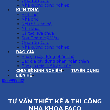
Quán ăn, Cafe
Nhà xưởng công nghiệp
KIẾN TRÚC
Biệt thự
Nhà phố
Nội thất căn hộ
Nha khoa
Cải tạo, sửa chữa
Spa, Thẩm Mỹ Viện
Quán ăn, Cafe
Nhà xưởng công nghiệp
BÁO GIÁ
Báo giá xây dựng phần thô
Báo giá xây dựng phần hoàn thiện
Báo giá thiết kế kiến trúc
CHIA SẺ KINH NGHIỆM
TUYỂN DỤNG
LIÊN HỆ
0889999032
TƯ VẤN THIẾT KẾ & THI CÔNG
NHA KHOA FACO