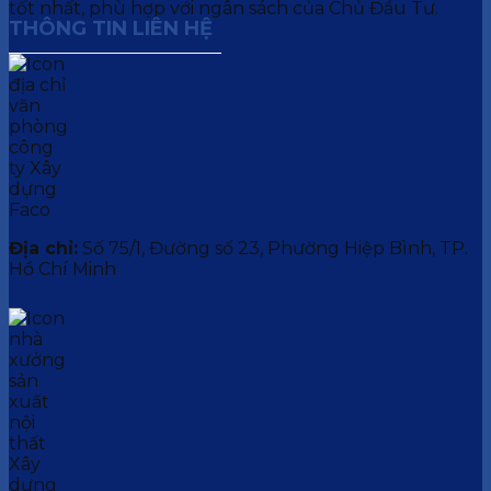
tốt nhất, phù hợp với ngân sách của Chủ Đầu Tư.
THÔNG TIN LIÊN HỆ
Địa chỉ:
Số 75/1, Đường số 23, Phường Hiệp Bình, TP.
Hồ Chí Minh