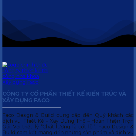
CÔNG TY CỔ PHẦN THIẾT KẾ KIẾN TRÚC VÀ
XÂY DỰNG FACO
Faco Design & Build cung cấp đến Quý khách các
dịch vụ: Thiết Kế – Xây Dựng Thô – Hoàn Thiện Trọn
Gói. Với triết lý “Chất lượng là cốt lõi”, Faco Design &
Build cam kết mang đến những sản phẩm và dịch vụ