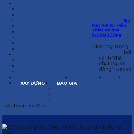
KIẾN TRÚC
BIỆT THỰ
NHÀ PHỐ
NỘI THẤT CĂN HỘ
Đã
Mắt Với 15+ Mẫu
NHA KHOA
Thiết Kế Nhà
CẢI TẠO, SỬA CHỮA
5x20M 1 Tầng
SPA, THẨM MỸ VIỆN
QUÁN ĂN, CAFE
Hiện nay, trong
NHÀ XƯỞNG CÔNG NGHIỆP
bối
BÁO GIÁ
cảnh “đất
BÁO GIÁ XÂY DỰNG PHẦN THÔ
chật người
BÁO GIÁ XÂY DỰNG PHẦN HOÀN THIỆN
đông”, việc sở
BÁO GIÁ THIẾT KẾ KIẾN TRÚC
CHIA SẺ KINH NGHIỆM
TUYỂN DỤNG
LIÊN HỆ
XÂY DỰNG
BÁO GIÁ
XÂY DỰNG PHẦN THÔ
XÂY DỰNG PHẦN HOÀN THIỆN
THIẾT KẾ KIẾN TRÚC
hữu tổ ấm 5x20m...