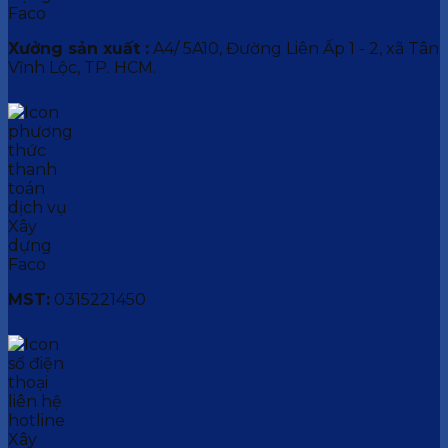
Xưởng sản xuất :
A4/ 5A10, Đường Liên Ấp 1 - 2, xã Tân
Vĩnh Lộc, TP. HCM.
MST:
0315221450