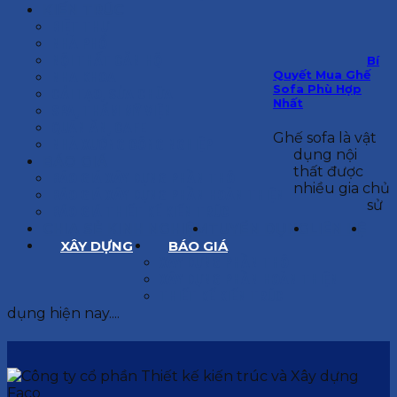
KIẾN TRÚC
BIỆT THỰ
NHÀ PHỐ
NỘI THẤT CĂN HỘ
Bí
Quyết Mua Ghế
NHA KHOA
Sofa Phù Hợp
CẢI TẠO, SỬA CHỮA
Nhất
SPA, THẨM MỸ VIỆN
QUÁN ĂN, CAFE
Ghế sofa là vật
NHÀ XƯỞNG CÔNG NGHIỆP
dụng nội
BÁO GIÁ
thất được
BÁO GIÁ XÂY DỰNG PHẦN THÔ
nhiều gia chủ
BÁO GIÁ XÂY DỰNG PHẦN HOÀN THIỆN
sử
BÁO GIÁ THIẾT KẾ KIẾN TRÚC
CHIA SẺ KINH NGHIỆM
TUYỂN DỤNG
LIÊN HỆ
XÂY DỰNG
BÁO GIÁ
XÂY DỰNG PHẦN THÔ
XÂY DỰNG PHẦN HOÀN THIỆN
THIẾT KẾ KIẾN TRÚC
dụng hiện nay....