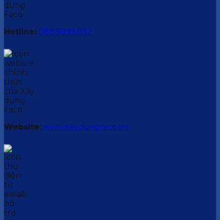
Hotline:
088.9999.032
Website:
www.xaydungfaco.vn