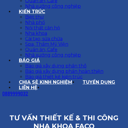
Quán ăn, Cafe
Nhà xưởng công nghiệp
KIẾN TRÚC
Biệt thự
Nhà phố
Nội thất căn hộ
Nha khoa
Cải tạo, sửa chữa
Spa, Thẩm Mỹ Viện
Quán ăn, Cafe
Nhà xưởng công nghiệp
BÁO GIÁ
Báo giá xây dựng phần thô
Báo giá xây dựng phần hoàn thiện
Báo giá thiết kế kiến trúc
CHIA SẺ KINH NGHIỆM
TUYỂN DỤNG
LIÊN HỆ
0889999032
TƯ VẤN THIẾT KẾ & THI CÔNG
NHA KHOA FACO