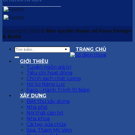
Copyright 2026 ©
Bản quyền thuộc về Faco Design
& Build
TRANG CHỦ
GIỚI THIỆU
Tuyên ngôn giá trị
Tiêu chí hoạt động
Chính sách chất lượng
Hồ Sơ Năng Lực
Faco – Hành Trình 10 Năm
XÂY DỰNG
Biệt thự xây dựng
Nhà phố
Nội thất căn hộ
Nha khoa
Cải tạo, sửa chữa
Spa, Thẩm Mỹ Viện