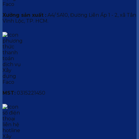
Xưởng sản xuất :
A4/ 5A10, Đường Liên Ấp 1 - 2, xã Tân
Vĩnh Lộc, TP. HCM.
MST:
0315221450