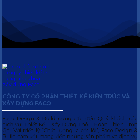
CÔNG TY CỔ PHẦN THIẾT KẾ KIẾN TRÚC VÀ
XÂY DỰNG FACO
Faco Design & Build cung cấp đến Quý khách các
dịch vụ: Thiết Kế – Xây Dựng Thô – Hoàn Thiện Trọn
Gói. Với triết lý “Chất lượng là cốt lõi”, Faco Design &
Build cam kết mang đến những sản phẩm và dịch vụ