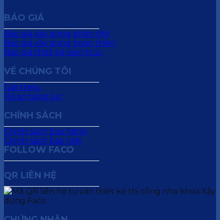
BÁO GIÁ
Báo giá xây dựng phần thô
Báo giá xây dựng hoàn thiện
Báo giá thiết kế kiến trúc
VỀ CHÚNG TÔI
Giới thiệu
Hồ sơ năng lực
CHÍNH SÁCH
Chính sách bảo hành
Chính sách bảo mật
FOLLOW FACO
QR LIÊN HỆ
CHỨNG NHẬN