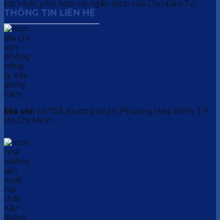
tốt nhất, phù hợp với ngân sách của Chủ Đầu Tư.
THÔNG TIN LIÊN HỆ
Địa chỉ:
Số 75/1, Đường số 23, Phường Hiệp Bình, TP.
Hồ Chí Minh