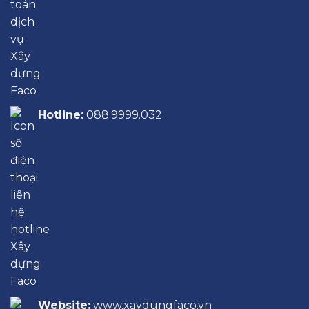
Hotline:
088.9999.032
Website:
www.xaydungfaco.vn