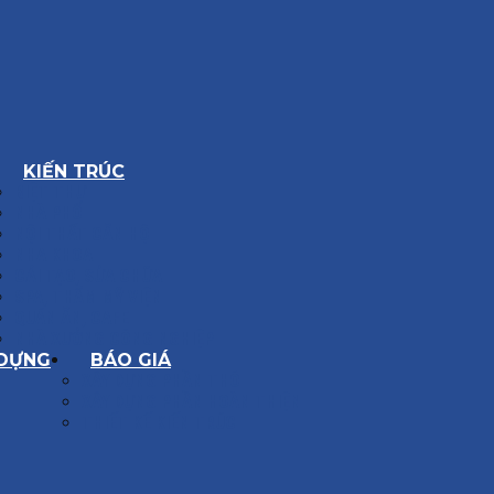
KIẾN TRÚC
BIỆT THỰ
NHÀ PHỐ
NỘI THẤT CĂN HỘ
NHA KHOA
CẢI TẠO, SỬA CHỮA
SPA, THẨM MỸ VIỆN
QUÁN ĂN, CAFE
NHÀ XƯỞNG CÔNG NGHIỆP
 DỰNG
BÁO GIÁ
XÂY DỰNG PHẦN THÔ
XÂY DỰNG PHẦN HOÀN THIỆN
THIẾT KẾ KIẾN TRÚC