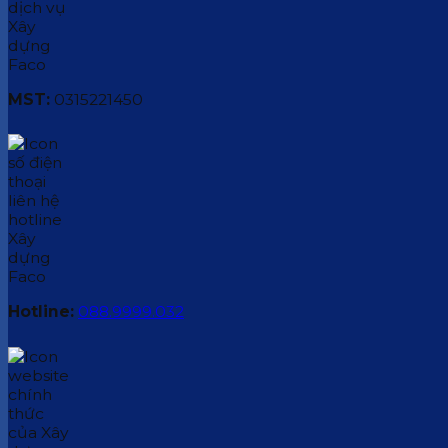
MST:
0315221450
Hotline:
088.9999.032