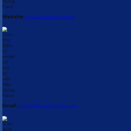
Website:
www.xaydungfaco.vn
Email:
contact@xaydungfaco.vn