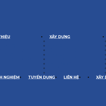
THIỆU
XÂY DỰNG
GÔN GIÁ TRỊ
BIỆT THỰ XÂY DỰNG
Í HOẠT ĐỘNG
NHÀ PHỐ
SÁCH CHẤT LƯỢNG
NỘI THẤT CĂN HỘ
ĂNG LỰC
NHA KHOA
HÀNH TRÌNH 10 NĂM
CẢI TẠO, SỬA CHỮA
SPA, THẨM MỸ VIỆN
QUÁN ĂN, CAFE
NHÀ XƯỞNG CÔNG NGHIỆP
NH NGHIỆM
TUYỂN DỤNG
LIÊN HỆ
XÂY