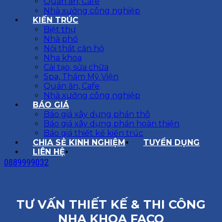
Quán ăn, Cafe
Nhà xưởng công nghiệp
KIẾN TRÚC
Biệt thự
Nhà phố
Nội thất căn hộ
Nha khoa
Cải tạo, sửa chữa
Spa, Thẩm Mỹ Viện
Quán ăn, Cafe
Nhà xưởng công nghiệp
BÁO GIÁ
Báo giá xây dựng phần thô
Báo giá xây dựng phần hoàn thiện
Báo giá thiết kế kiến trúc
CHIA SẺ KINH NGHIỆM
TUYỂN DỤNG
LIÊN HỆ
0889999032
TƯ VẤN THIẾT KẾ & THI CÔNG
NHA KHOA FACO