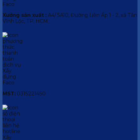
Xưởng sản xuất :
A4/ 5A10, Đường Liên Ấp 1 - 2, xã Tân
Vĩnh Lộc, TP. HCM.
MST:
0315221450