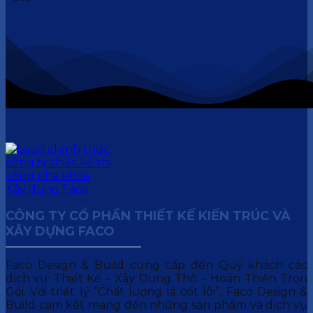
CÔNG TY CỔ PHẦN THIẾT KẾ KIẾN TRÚC VÀ
XÂY DỰNG FACO
Faco Design & Build cung cấp đến Quý khách các
dịch vụ: Thiết Kế – Xây Dựng Thô – Hoàn Thiện Trọn
Gói. Với triết lý “Chất lượng là cốt lõi”, Faco Design &
Build cam kết mang đến những sản phẩm và dịch vụ