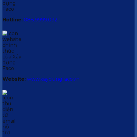
Hotline:
088.9999.032
Website:
www.xaydungfaco.vn