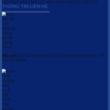
tốt nhất, phù hợp với ngân sách của Chủ Đầu Tư.
THÔNG TIN LIÊN HỆ
Địa chỉ:
Số 75/1, Đường số 23, Phường Hiệp Bình, TP.
Hồ Chí Minh