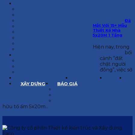
KIẾN TRÚC
BIỆT THỰ
NHÀ PHỐ
NỘI THẤT CĂN HỘ
Đã
Mắt Với 15+ Mẫu
NHA KHOA
Thiết Kế Nhà
CẢI TẠO, SỬA CHỮA
5x20M 1 Tầng
SPA, THẨM MỸ VIỆN
QUÁN ĂN, CAFE
Hiện nay, trong
NHÀ XƯỞNG CÔNG NGHIỆP
bối
BÁO GIÁ
cảnh “đất
BÁO GIÁ XÂY DỰNG PHẦN THÔ
chật người
BÁO GIÁ XÂY DỰNG PHẦN HOÀN THIỆN
đông”, việc sở
BÁO GIÁ THIẾT KẾ KIẾN TRÚC
CHIA SẺ KINH NGHIỆM
TUYỂN DỤNG
LIÊN HỆ
XÂY DỰNG
BÁO GIÁ
XÂY DỰNG PHẦN THÔ
XÂY DỰNG PHẦN HOÀN THIỆN
THIẾT KẾ KIẾN TRÚC
hữu tổ ấm 5x20m...