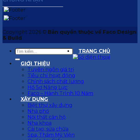
Copyright 2026 ©
Bản quyền thuộc về Faco Design
& Build
TRANG CHỦ
GIỚI THIỆU
Tuyên ngôn giá trị
Tiêu chí hoạt động
Chính sách chất lượng
Hồ Sơ Năng Lực
Faco – Hành Trình 10 Năm
XÂY DỰNG
Biệt thự xây dựng
Nhà phố
Nội thất căn hộ
Nha khoa
Cải tạo, sửa chữa
Spa, Thẩm Mỹ Viện