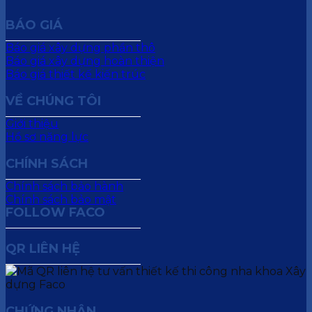
BÁO GIÁ
Báo giá xây dựng phần thô
Báo giá xây dựng hoàn thiện
Báo giá thiết kế kiến trúc
VỀ CHÚNG TÔI
Giới thiệu
Hồ sơ năng lực
CHÍNH SÁCH
Chính sách bảo hành
Chính sách bảo mật
FOLLOW FACO
QR LIÊN HỆ
CHỨNG NHẬN