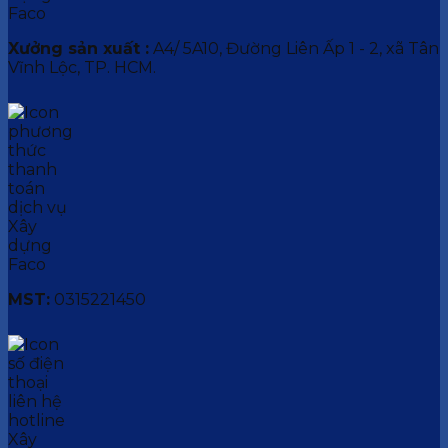
Xưởng sản xuất :
A4/ 5A10, Đường Liên Ấp 1 - 2, xã Tân
Vĩnh Lộc, TP. HCM.
MST:
0315221450