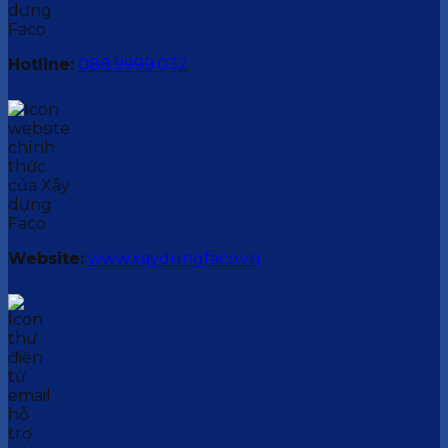
Hotline:
088.9999.032
Website:
www.xaydungfaco.vn