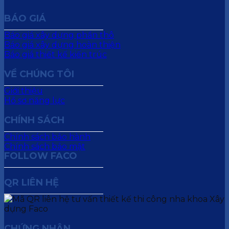
BÁO GIÁ
Báo giá xây dựng phần thô
Báo giá xây dựng hoàn thiện
Báo giá thiết kế kiến trúc
VỀ CHÚNG TÔI
Giới thiệu
Hồ sơ năng lực
CHÍNH SÁCH
Chính sách bảo hành
Chính sách bảo mật
FOLLOW FACO
QR LIÊN HỆ
CHỨNG NHẬN