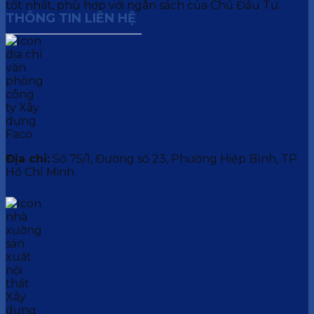
tốt nhất, phù hợp với ngân sách của Chủ Đầu Tư.
THÔNG TIN LIÊN HỆ
Địa chỉ:
Số 75/1, Đường số 23, Phường Hiệp Bình, TP.
Hồ Chí Minh