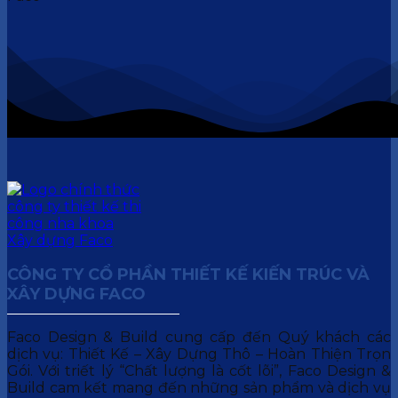
CÔNG TY CỔ PHẦN THIẾT KẾ KIẾN TRÚC VÀ
XÂY DỰNG FACO
Faco Design & Build cung cấp đến Quý khách các
dịch vụ: Thiết Kế – Xây Dựng Thô – Hoàn Thiện Trọn
Gói. Với triết lý “Chất lượng là cốt lõi”, Faco Design &
Build cam kết mang đến những sản phẩm và dịch vụ