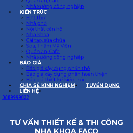
Quán ăn, Cafe
Nhà xưởng công nghiệp
KIẾN TRÚC
Biệt thự
Nhà phố
Nội thất căn hộ
Nha khoa
Cải tạo, sửa chữa
Spa, Thẩm Mỹ Viện
Quán ăn, Cafe
Nhà xưởng công nghiệp
BÁO GIÁ
Báo giá xây dựng phần thô
Báo giá xây dựng phần hoàn thiện
Báo giá thiết kế kiến trúc
CHIA SẺ KINH NGHIỆM
TUYỂN DỤNG
LIÊN HỆ
0889999032
TƯ VẤN THIẾT KẾ & THI CÔNG
NHA KHOA FACO