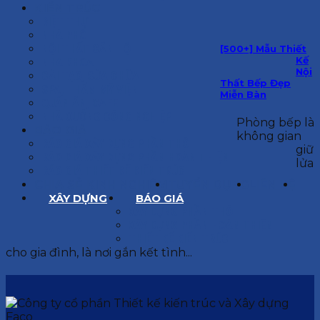
KIẾN TRÚC
BIỆT THỰ
NHÀ PHỐ
NỘI THẤT CĂN HỘ
[500+] Mẫu Thiết
Kế
NHA KHOA
Nội
CẢI TẠO, SỬA CHỮA
Thất Bếp Đẹp
SPA, THẨM MỸ VIỆN
Miễn Bàn
QUÁN ĂN, CAFE
NHÀ XƯỞNG CÔNG NGHIỆP
Phòng bếp là
BÁO GIÁ
không gian
BÁO GIÁ XÂY DỰNG PHẦN THÔ
giữ
BÁO GIÁ XÂY DỰNG PHẦN HOÀN THIỆN
lửa
BÁO GIÁ THIẾT KẾ KIẾN TRÚC
CHIA SẺ KINH NGHIỆM
TUYỂN DỤNG
LIÊN HỆ
XÂY DỰNG
BÁO GIÁ
XÂY DỰNG PHẦN THÔ
XÂY DỰNG PHẦN HOÀN THIỆN
THIẾT KẾ KIẾN TRÚC
cho gia đình, là nơi gắn kết tình...