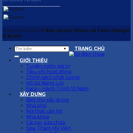
Copyright 2026 ©
Bản quyền thuộc về Faco Design
& Build
TRANG CHỦ
GIỚI THIỆU
Tuyên ngôn giá trị
Tiêu chí hoạt động
Chính sách chất lượng
Hồ Sơ Năng Lực
Faco – Hành Trình 10 Năm
XÂY DỰNG
Biệt thự xây dựng
Nhà phố
Nội thất căn hộ
Nha khoa
Cải tạo, sửa chữa
Spa, Thẩm Mỹ Viện