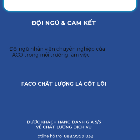
ĐỘI NGŨ & CAM KẾT
Đội ngũ nhân viên chuyên nghiệp của
FACO trong môi trường làm việc
FACO CHẤT LƯỢNG LÀ CỐT LÕI
ĐƯỢC KHÁCH HÀNG ĐÁNH GIÁ 5/5
VỀ CHẤT LƯỢNG DỊCH VỤ
Hotline hỗ trợ:
088.9999.032