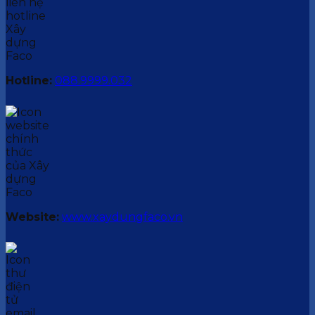
Hotline:
088.9999.032
Website:
www.xaydungfaco.vn