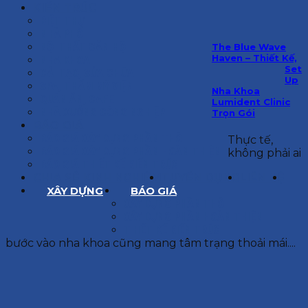
KIẾN TRÚC
BIỆT THỰ
NHÀ PHỐ
NỘI THẤT CĂN HỘ
The Blue Wave
Haven – Thiết Kế,
NHA KHOA
Set
CẢI TẠO, SỬA CHỮA
Up
SPA, THẨM MỸ VIỆN
Nha Khoa
QUÁN ĂN, CAFE
Lumident Clinic
NHÀ XƯỞNG CÔNG NGHIỆP
Trọn Gói
BÁO GIÁ
BÁO GIÁ XÂY DỰNG PHẦN THÔ
Thực tế,
BÁO GIÁ XÂY DỰNG PHẦN HOÀN THIỆN
không phải ai
BÁO GIÁ THIẾT KẾ KIẾN TRÚC
CHIA SẺ KINH NGHIỆM
TUYỂN DỤNG
LIÊN HỆ
XÂY DỰNG
BÁO GIÁ
XÂY DỰNG PHẦN THÔ
XÂY DỰNG PHẦN HOÀN THIỆN
THIẾT KẾ KIẾN TRÚC
bước vào nha khoa cũng mang tâm trạng thoải mái....