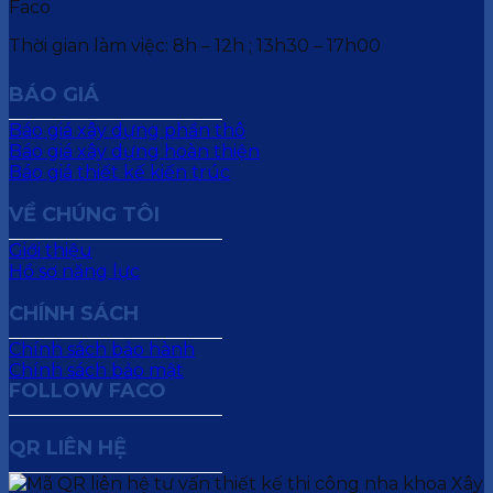
Thời gian làm việc: 8h – 12h ; 13h30 – 17h00
BÁO GIÁ
Báo giá xây dựng phần thô
Báo giá xây dựng hoàn thiện
Báo giá thiết kế kiến trúc
VỀ CHÚNG TÔI
Giới thiệu
Hồ sơ năng lực
CHÍNH SÁCH
Chính sách bảo hành
Chính sách bảo mật
FOLLOW FACO
QR LIÊN HỆ