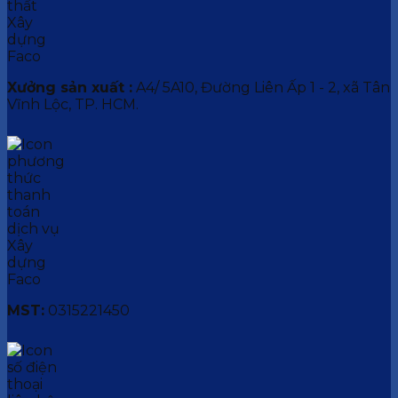
Xưởng sản xuất :
A4/ 5A10, Đường Liên Ấp 1 - 2, xã Tân
Vĩnh Lộc, TP. HCM.
MST:
0315221450