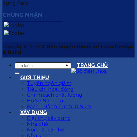
CHỨNG NHẬN
Copyright 2026 ©
Bản quyền thuộc về Faco Design
& Build
TRANG CHỦ
GIỚI THIỆU
Tuyên ngôn giá trị
Tiêu chí hoạt động
Chính sách chất lượng
Hồ Sơ Năng Lực
Faco – Hành Trình 10 Năm
XÂY DỰNG
Biệt thự xây dựng
Nhà phố
Nội thất căn hộ
Nha khoa