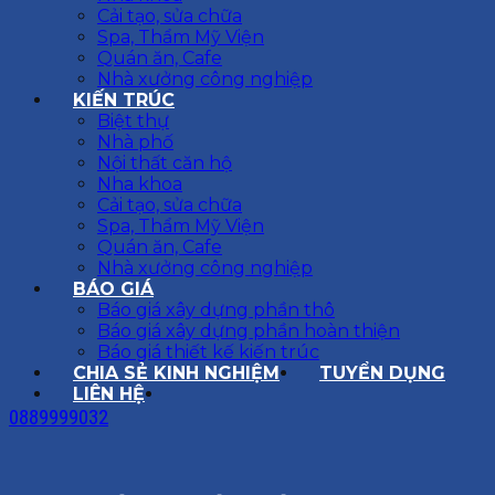
Cải tạo, sửa chữa
Spa, Thẩm Mỹ Viện
Quán ăn, Cafe
Nhà xưởng công nghiệp
KIẾN TRÚC
Biệt thự
Nhà phố
Nội thất căn hộ
Nha khoa
Cải tạo, sửa chữa
Spa, Thẩm Mỹ Viện
Quán ăn, Cafe
Nhà xưởng công nghiệp
BÁO GIÁ
Báo giá xây dựng phần thô
Báo giá xây dựng phần hoàn thiện
Báo giá thiết kế kiến trúc
CHIA SẺ KINH NGHIỆM
TUYỂN DỤNG
LIÊN HỆ
0889999032