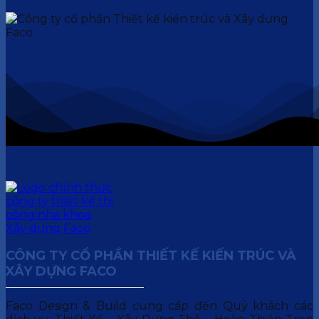
CÔNG TY CỔ PHẦN THIẾT KẾ KIẾN TRÚC VÀ
XÂY DỰNG FACO
Faco Design & Build cung cấp đến Quý khách các