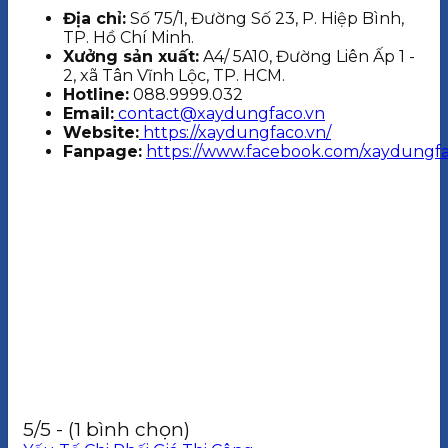
Địa chỉ:
Số 75/1, Đường Số 23, P. Hiệp Bình,
TP. Hồ Chí Minh.
Xưởng sản xuất:
A4/ 5A10, Đường Liên Ấp 1 -
2, xã Tân Vĩnh Lộc, TP. HCM.
Hotline:
088.9999.032
Email:
contact@xaydungfaco.vn
Website:
https://xaydungfaco.vn/
Fanpage:
https://www.facebook.com/xaydungfa
5/5 - (1 bình chọn)