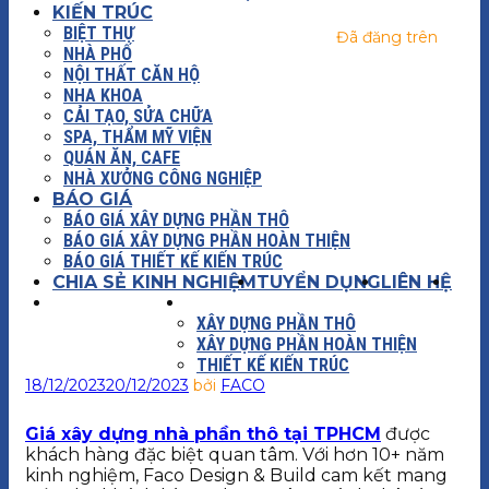
KIẾN TRÚC
BIỆT THỰ
Đã đăng trên
NHÀ PHỐ
NỘI THẤT CĂN HỘ
NHA KHOA
CẢI TẠO, SỬA CHỮA
SPA, THẨM MỸ VIỆN
QUÁN ĂN, CAFE
NHÀ XƯỞNG CÔNG NGHIỆP
BÁO GIÁ
BÁO GIÁ XÂY DỰNG PHẦN THÔ
BÁO GIÁ XÂY DỰNG PHẦN HOÀN THIỆN
BÁO GIÁ THIẾT KẾ KIẾN TRÚC
CHIA SẺ KINH NGHIỆM
TUYỂN DỤNG
LIÊN HỆ
XÂY DỰNG
BÁO GIÁ
XÂY DỰNG PHẦN THÔ
XÂY DỰNG PHẦN HOÀN THIỆN
THIẾT KẾ KIẾN TRÚC
18/12/2023
20/12/2023
bởi
FACO
Giá xây dựng nhà phần thô tại TPHCM
được
khách hàng đặc biệt quan tâm. Với hơn 10+ năm
kinh nghiệm, Faco Design & Build cam kết mang