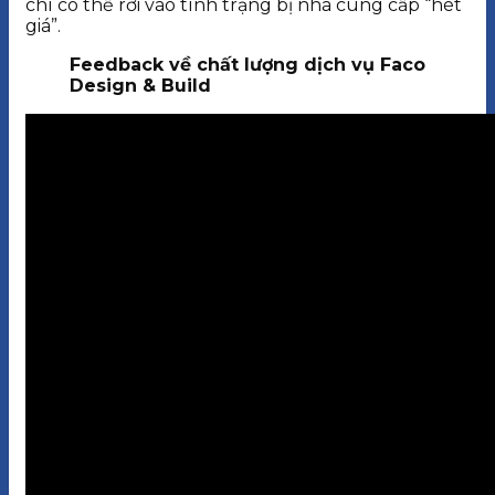
chí có thể rơi vào tình trạng bị nhà cung cấp “hét
giá”.
Feedback về chất lượng dịch vụ Faco
Design & Build