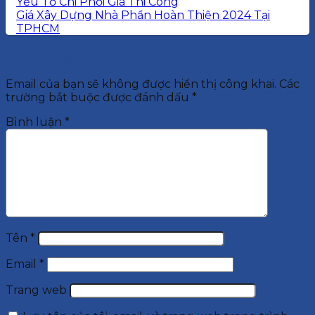
Yếu Tố Chi Phối Giá Thi Công
Giá Xây Dựng Nhà Phần Hoàn Thiện 2024 Tại
TPHCM
Để lại một bình luận
Email của bạn sẽ không được hiển thị công khai.
Các
trường bắt buộc được đánh dấu
*
Bình luận
*
Tên
*
Email
*
Trang web