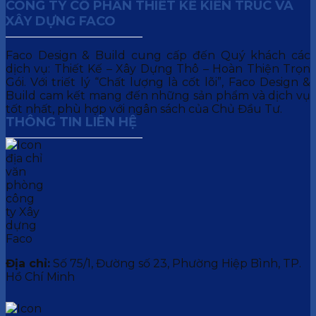
CÔNG TY CỔ PHẦN THIẾT KẾ KIẾN TRÚC VÀ
XÂY DỰNG FACO
Faco Design & Build cung cấp đến Quý khách các
dịch vụ: Thiết Kế – Xây Dựng Thô – Hoàn Thiện Trọn
Gói. Với triết lý “Chất lượng là cốt lõi”, Faco Design &
Build cam kết mang đến những sản phẩm và dịch vụ
tốt nhất, phù hợp với ngân sách của Chủ Đầu Tư.
THÔNG TIN LIÊN HỆ
Địa chỉ:
Số 75/1, Đường số 23, Phường Hiệp Bình, TP.
Hồ Chí Minh