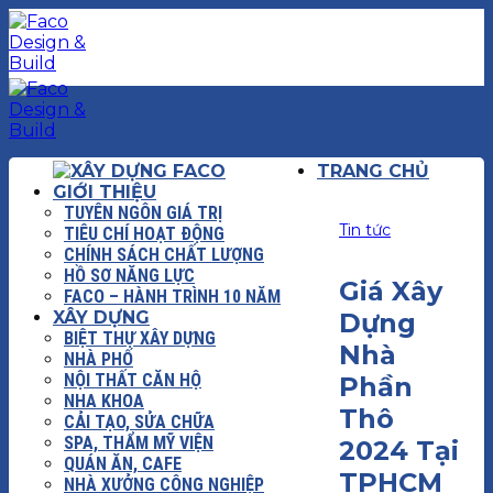
Chuyển
đến
nội
dung
TRANG CHỦ
GIỚI THIỆU
TUYÊN NGÔN GIÁ TRỊ
Tin tức
TIÊU CHÍ HOẠT ĐỘNG
CHÍNH SÁCH CHẤT LƯỢNG
HỒ SƠ NĂNG LỰC
Giá Xây
FACO – HÀNH TRÌNH 10 NĂM
XÂY DỰNG
Dựng
BIỆT THỰ XÂY DỰNG
Nhà
NHÀ PHỐ
NỘI THẤT CĂN HỘ
Phần
NHA KHOA
Thô
CẢI TẠO, SỬA CHỮA
SPA, THẨM MỸ VIỆN
2024 Tại
QUÁN ĂN, CAFE
TPHCM
NHÀ XƯỞNG CÔNG NGHIỆP