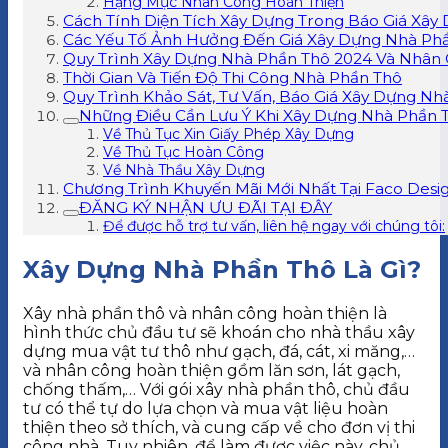
Hạng Mục Nhân Công Hoàn Thiện
Cách Tính Diện Tích Xây Dựng Trong Báo Giá Xây
Các Yếu Tố Ảnh Hưởng Đến Giá Xây Dựng Nhà Ph
Quy Trình Xây Dựng Nhà Phần Thô 2024 Và Nhân
Thời Gian Và Tiến Độ Thi Công Nhà Phần Thô
Quy Trình Khảo Sát, Tư Vấn, Báo Giá Xây Dựng N
Những Điều Cần Lưu Ý Khi Xây Dựng Nhà Phần 
Về Thủ Tục Xin Giấy Phép Xây Dựng
Về Thủ Tục Hoàn Công
Về Nhà Thầu Xây Dựng
Chương Trình Khuyến Mãi Mới Nhất Tại Faco Desig
ĐĂNG KÝ NHẬN ƯU ĐÃI TẠI ĐÂY
Để được hỗ trợ tư vấn, liên hệ ngay với chúng tôi:
Xây Dựng Nhà Phần Thô Là Gì?
Xây nhà phần thô và nhân công hoàn thiện là
hình thức chủ đầu tư sẽ khoán cho nhà thầu xây
dựng mua vật tư thô như gạch, đá, cát, xi măng,…
và nhân công hoàn thiện gồm lăn sơn, lát gạch,
chống thấm,… Với gói xây nhà phần thô, chủ đầu
tư có thể tự do lựa chọn và mua vật liệu hoàn
thiện theo sở thích, và cung cấp về cho đơn vị thi
công nhà. Tuy nhiên, để làm được việc này, chủ