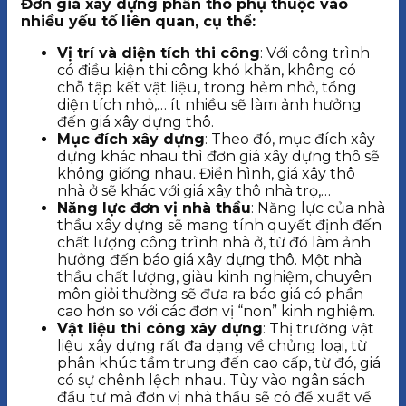
Đơn giá xây dựng phần thô phụ thuộc vào
nhiều yếu tố liên quan, cụ thể:
Vị trí và diện tích thi công
: Với công trình
có điều kiện thi công khó khăn, không có
chỗ tập kết vật liệu, trong hẻm nhỏ, tổng
diện tích nhỏ,… ít nhiều sẽ làm ảnh hưởng
đến giá xây dựng thô.
Mục đích xây dựng
: Theo đó, mục đích xây
dựng khác nhau thì đơn giá xây dựng thô sẽ
không giống nhau. Điển hình, giá xây thô
nhà ở sẽ khác với giá xây thô nhà trọ,…
Năng lực đơn vị nhà thầu
: Năng lực của nhà
thầu xây dựng sẽ mang tính quyết định đến
chất lượng công trình nhà ở, từ đó làm ảnh
hưởng đến báo giá xây dựng thô. Một nhà
thầu chất lượng, giàu kinh nghiệm, chuyên
môn giỏi thường sẽ đưa ra báo giá có phần
cao hơn so với các đơn vị “non” kinh nghiệm.
Vật liệu thi công xây dựng
: Thị trường vật
liệu xây dựng rất đa dạng về chủng loại, từ
phân khúc tầm trung đến cao cấp, từ đó, giá
có sự chênh lệch nhau. Tùy vào ngân sách
đầu tư mà đơn vị nhà thầu sẽ có đề xuất về