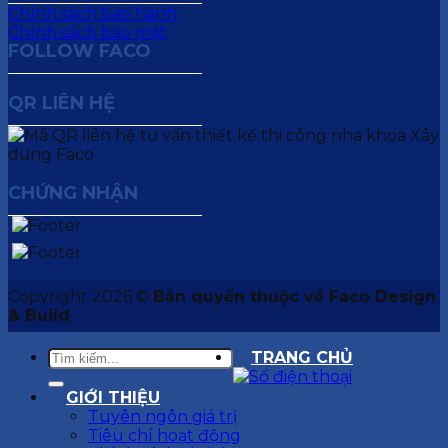
Chính sách bảo hành
Chính sách bảo mật
FOLLOW FACO
QR LIÊN HỆ
CHỨNG NHẬN
Copyright 2026 ©
Bản quyền thuộc về Faco Design
& Build
TRANG CHỦ
GIỚI THIỆU
Tuyên ngôn giá trị
Tiêu chí hoạt động