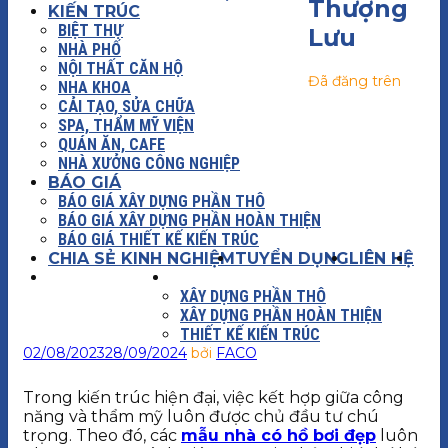
Thượng
KIẾN TRÚC
BIỆT THỰ
Lưu
NHÀ PHỐ
NỘI THẤT CĂN HỘ
Đã đăng trên
NHA KHOA
CẢI TẠO, SỬA CHỮA
SPA, THẨM MỸ VIỆN
QUÁN ĂN, CAFE
NHÀ XƯỞNG CÔNG NGHIỆP
BÁO GIÁ
BÁO GIÁ XÂY DỰNG PHẦN THÔ
BÁO GIÁ XÂY DỰNG PHẦN HOÀN THIỆN
BÁO GIÁ THIẾT KẾ KIẾN TRÚC
CHIA SẺ KINH NGHIỆM
TUYỂN DỤNG
LIÊN HỆ
XÂY DỰNG
BÁO GIÁ
XÂY DỰNG PHẦN THÔ
XÂY DỰNG PHẦN HOÀN THIỆN
THIẾT KẾ KIẾN TRÚC
02/08/2023
28/09/2024
bởi
FACO
Trong kiến trúc hiện đại, việc kết hợp giữa công
năng và thẩm mỹ luôn được chủ đầu tư chú
trọng. Theo đó, các
mẫu nhà có hồ bơi đẹp
luôn