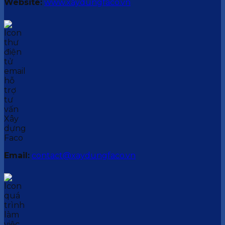
Website:
www.xaydungfaco.vn
Email:
contact@xaydungfaco.vn