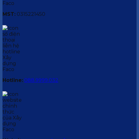
MST:
0315221450
Hotline:
088.9999.032