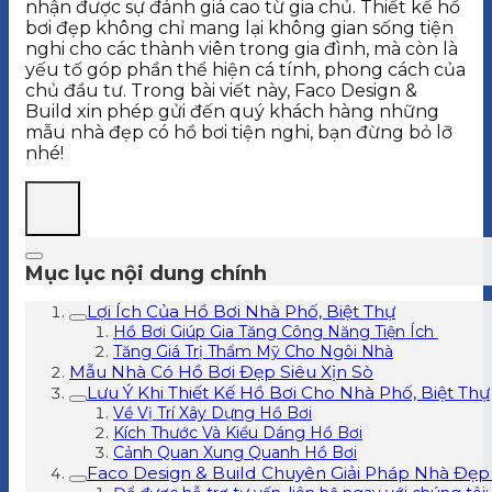
nhận được sự đánh giá cao từ gia chủ. Thiết kế hồ
bơi đẹp không chỉ mang lại không gian sống tiện
nghi cho các thành viên trong gia đình, mà còn là
yếu tố góp phần thể hiện cá tính, phong cách của
chủ đầu tư. Trong bài viết này, Faco Design &
Build xin phép gửi đến quý khách hàng những
mẫu nhà đẹp có hồ bơi tiện nghi, bạn đừng bỏ lỡ
nhé!
Mục lục nội dung chính
Lợi Ích Của Hồ Bơi Nhà Phố, Biệt Thự
Hồ Bơi Giúp Gia Tăng Công Năng Tiện Ích
Tăng Giá Trị Thẩm Mỹ Cho Ngôi Nhà
Mẫu Nhà Có Hồ Bơi Đẹp Siêu Xịn Sò
Lưu Ý Khi Thiết Kế Hồ Bơi Cho Nhà Phố, Biệt Thự
Về Vị Trí Xây Dựng Hồ Bơi
Kích Thước Và Kiểu Dáng Hồ Bơi
Cảnh Quan Xung Quanh Hồ Bơi
Faco Design & Build Chuyên Giải Pháp Nhà Đẹp