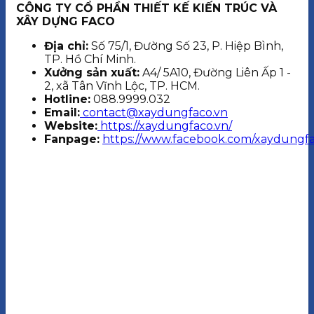
CÔNG TY CỔ PHẦN THIẾT KẾ KIẾN TRÚC VÀ
XÂY DỰNG FACO
Địa chỉ:
Số 75/1, Đường Số 23, P. Hiệp Bình,
TP. Hồ Chí Minh.
Xưởng sản xuất:
A4/ 5A10, Đường Liên Ấp 1 -
2, xã Tân Vĩnh Lộc, TP. HCM.
Hotline:
088.9999.032
Email:
contact@xaydungfaco.vn
Website:
https://xaydungfaco.vn/
Fanpage:
https://www.facebook.com/xaydungfa