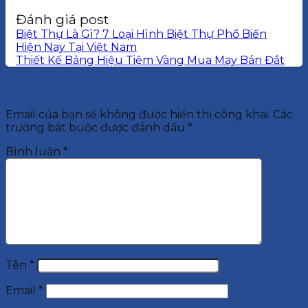
Đánh giá post
Biệt Thự Là Gì? 7 Loại Hình Biệt Thự Phổ Biến
Hiện Nay Tại Việt Nam
Thiết Kế Bảng Hiệu Tiệm Vàng Mua May Bán Đắt
Để lại một bình luận
Email của bạn sẽ không được hiển thị công khai.
Các
trường bắt buộc được đánh dấu
*
Bình luận
*
Tên
*
Email
*