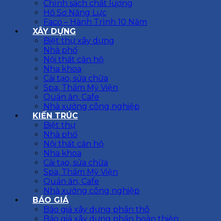
Chính sách chất lượng
Hồ Sơ Năng Lực
Faco – Hành Trình 10 Năm
XÂY DỰNG
Biệt thự xây dựng
Nhà phố
Nội thất căn hộ
Nha khoa
Cải tạo, sửa chữa
Spa, Thẩm Mỹ Viện
Quán ăn, Cafe
Nhà xưởng công nghiệp
KIẾN TRÚC
Biệt thự
Nhà phố
Nội thất căn hộ
Nha khoa
Cải tạo, sửa chữa
Spa, Thẩm Mỹ Viện
Quán ăn, Cafe
Nhà xưởng công nghiệp
BÁO GIÁ
Báo giá xây dựng phần thô
Báo giá xây dựng phần hoàn thiện