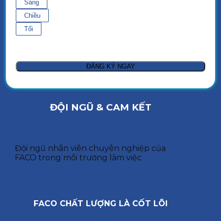
Sáng
Chiều
Tối
ĐỘI NGŨ & CAM KẾT
Đội ngũ nhân viên chuyên nghiệp của
FACO trong môi trường làm việc
FACO CHẤT LƯỢNG LÀ CỐT LÕI