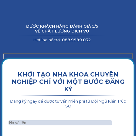
ĐƯỢC KHÁCH HÀNG ĐÁNH GIÁ 5/5
VỀ CHẤT LƯỢNG DỊCH VỤ
Hotline hỗ trợ:
088.9999.032
KHỞI TẠO NHA KHOA CHUYÊN
NGHIỆP CHỈ VỚI MỘT BƯỚC ĐĂNG
KÝ
Đăng ký ngay để được tư vấn miễn phí từ Đội Ngũ Kiến Trúc
Sư