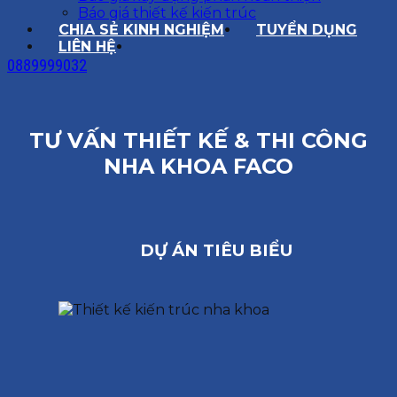
Báo giá thiết kế kiến trúc
CHIA SẺ KINH NGHIỆM
TUYỂN DỤNG
LIÊN HỆ
0889999032
TƯ VẤN THIẾT KẾ & THI CÔNG
NHA KHOA FACO
DỰ ÁN TIÊU BIỂU