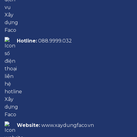
Hotline:
088.9999.032
Website:
www.xaydungfaco.vn