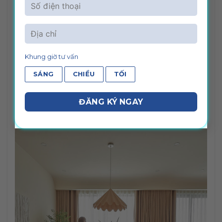
Khung giờ tư vấn
SÁNG
CHIỀU
TỐI
Tùy vào phong cách kiến trúc mà gia chủ chọn vật
liệu ốp lát nội – ngoại thất phù hợp