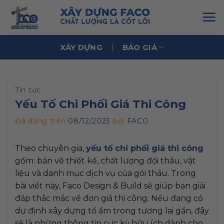
Chuyển
đến
nội
dung
XÂY DỰNG
BÁO GIÁ
Tin tức
Yếu Tố Chi Phối Giá Thi Công
Đã đăng trên
08/12/2023
bởi
FACO
Theo chuyên gia,
yếu tố chi phối giá thi công
gồm: bản vẽ thiết kế, chất lượng đội thầu, vật
liệu và danh mục dịch vụ của gói thầu. Trong
bài viết này, Faco Design & Build sẽ giúp bạn giải
đáp thắc mắc về đơn giá thi công. Nếu đang có
dự định xây dựng tổ ấm trong tương lai gần, đây
sẽ là những thông tin cực kỳ hữu ích dành cho