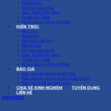
Nha khoa
Cải tạo, sửa chữa
Spa, Thẩm Mỹ Viện
Quán ăn, Cafe
Nhà xưởng công nghiệp
KIẾN TRÚC
Biệt thự
Nhà phố
Nội thất căn hộ
Nha khoa
Cải tạo, sửa chữa
Spa, Thẩm Mỹ Viện
Quán ăn, Cafe
Nhà xưởng công nghiệp
BÁO GIÁ
Báo giá xây dựng phần thô
Báo giá xây dựng phần hoàn thiện
Báo giá thiết kế kiến trúc
CHIA SẺ KINH NGHIỆM
TUYỂN DỤNG
LIÊN HỆ
0889999032