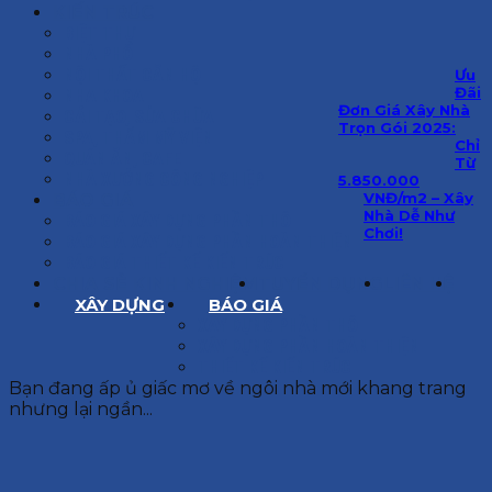
KIẾN TRÚC
BIỆT THỰ
NHÀ PHỐ
NỘI THẤT CĂN HỘ
Ưu
Đãi
NHA KHOA
Đơn Giá Xây Nhà
CẢI TẠO, SỬA CHỮA
Trọn Gói 2025:
SPA, THẨM MỸ VIỆN
Chỉ
QUÁN ĂN, CAFE
Từ
NHÀ XƯỞNG CÔNG NGHIỆP
5.850.000
VNĐ/m2 – Xây
BÁO GIÁ
Nhà Dễ Như
BÁO GIÁ XÂY DỰNG PHẦN THÔ
Chơi!
BÁO GIÁ XÂY DỰNG PHẦN HOÀN THIỆN
BÁO GIÁ THIẾT KẾ KIẾN TRÚC
CHIA SẺ KINH NGHIỆM
TUYỂN DỤNG
LIÊN HỆ
XÂY DỰNG
BÁO GIÁ
XÂY DỰNG PHẦN THÔ
XÂY DỰNG PHẦN HOÀN THIỆN
THIẾT KẾ KIẾN TRÚC
Bạn đang ấp ủ giấc mơ về ngôi nhà mới khang trang
nhưng lại ngần...