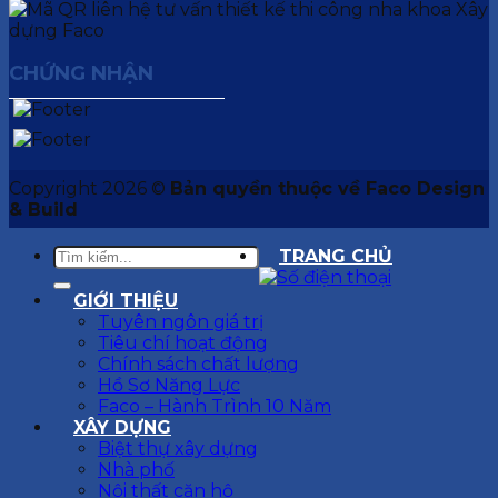
CHỨNG NHẬN
Copyright 2026 ©
Bản quyền thuộc về Faco Design
& Build
TRANG CHỦ
GIỚI THIỆU
Tuyên ngôn giá trị
Tiêu chí hoạt động
Chính sách chất lượng
Hồ Sơ Năng Lực
Faco – Hành Trình 10 Năm
XÂY DỰNG
Biệt thự xây dựng
Nhà phố
Nội thất căn hộ