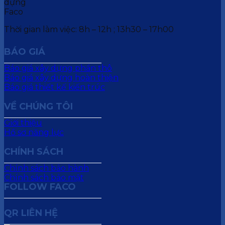
Thời gian làm việc: 8h – 12h ; 13h30 – 17h00
BÁO GIÁ
Báo giá xây dựng phần thô
Báo giá xây dựng hoàn thiện
Báo giá thiết kế kiến trúc
VỀ CHÚNG TÔI
Giới thiệu
Hồ sơ năng lực
CHÍNH SÁCH
Chính sách bảo hành
Chính sách bảo mật
FOLLOW FACO
QR LIÊN HỆ