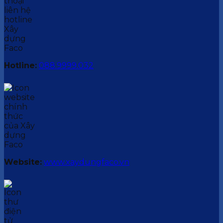
Hotline:
088.9999.032
Website:
www.xaydungfaco.vn