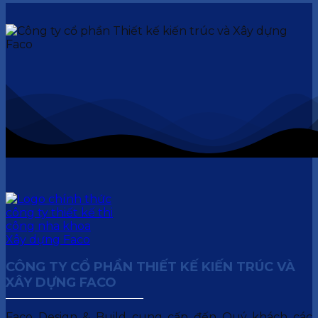
CÔNG TY CỔ PHẦN THIẾT KẾ KIẾN TRÚC VÀ
XÂY DỰNG FACO
Faco Design & Build cung cấp đến Quý khách các