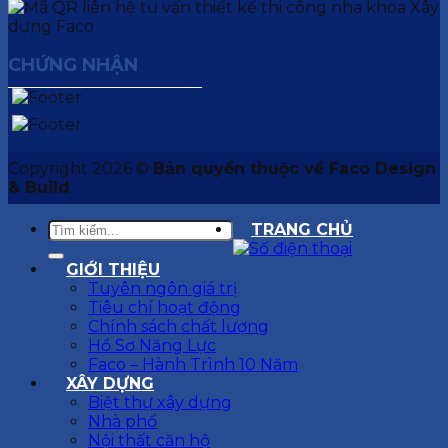
CHỨNG NHẬN
Copyright 2026 ©
Bản quyền thuộc về Faco Design
& Build
TRANG CHỦ
GIỚI THIỆU
Tuyên ngôn giá trị
Tiêu chí hoạt động
Chính sách chất lượng
Hồ Sơ Năng Lực
Faco – Hành Trình 10 Năm
XÂY DỰNG
Biệt thự xây dựng
Nhà phố
Nội thất căn hộ