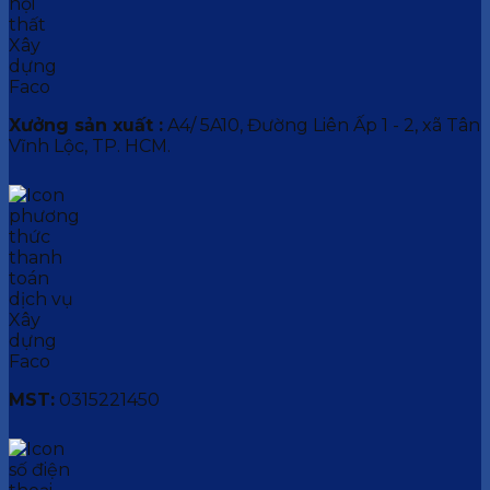
Xưởng sản xuất :
A4/ 5A10, Đường Liên Ấp 1 - 2, xã Tân
Vĩnh Lộc, TP. HCM.
MST:
0315221450