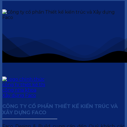
CÔNG TY CỔ PHẦN THIẾT KẾ KIẾN TRÚC VÀ
XÂY DỰNG FACO
Faco Design & Build cung cấp đến Quý khách các