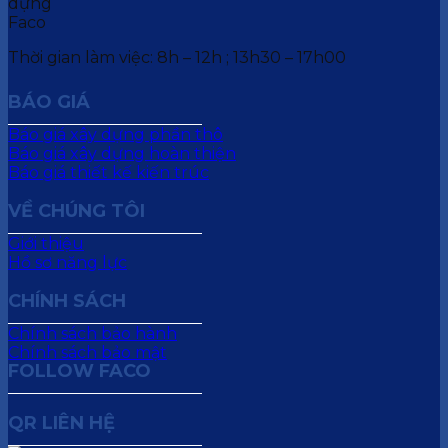
Thời gian làm việc: 8h – 12h ; 13h30 – 17h00
BÁO GIÁ
Báo giá xây dựng phần thô
Báo giá xây dựng hoàn thiện
Báo giá thiết kế kiến trúc
VỀ CHÚNG TÔI
Giới thiệu
Hồ sơ năng lực
CHÍNH SÁCH
Chính sách bảo hành
Chính sách bảo mật
FOLLOW FACO
QR LIÊN HỆ