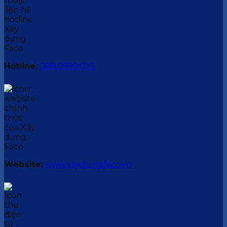
Hotline:
088.9999.032
Website:
www.xaydungfaco.vn