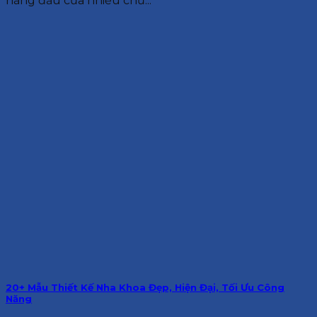
hàng đầu của nhiều chủ...
20+ Mẫu Thiết Kế Nha Khoa Đẹp, Hiện Đại, Tối Ưu Công
Năng