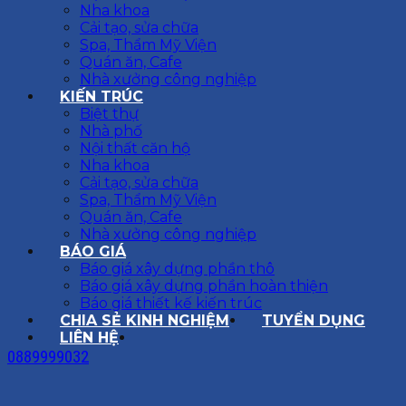
Nha khoa
Cải tạo, sửa chữa
Spa, Thẩm Mỹ Viện
Quán ăn, Cafe
Nhà xưởng công nghiệp
KIẾN TRÚC
Biệt thự
Nhà phố
Nội thất căn hộ
Nha khoa
Cải tạo, sửa chữa
Spa, Thẩm Mỹ Viện
Quán ăn, Cafe
Nhà xưởng công nghiệp
BÁO GIÁ
Báo giá xây dựng phần thô
Báo giá xây dựng phần hoàn thiện
Báo giá thiết kế kiến trúc
CHIA SẺ KINH NGHIỆM
TUYỂN DỤNG
LIÊN HỆ
0889999032