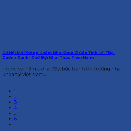
Cơ Hội Mở Phòng Khám Nha Khoa Ở Các Tỉnh Lẻ: “Đại
Dương Xanh” Chờ Đợi Khai Thác Tiềm Năng
Trong vài năm trở lại đây, bức tranh thị trường nha
khoa tại Việt Nam...
1
2
3
4
…
6