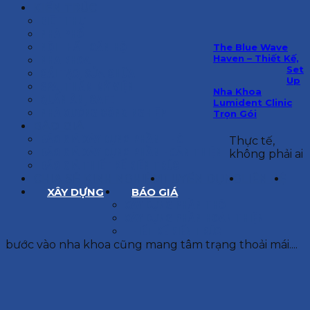
KIẾN TRÚC
BIỆT THỰ
NHÀ PHỐ
NỘI THẤT CĂN HỘ
The Blue Wave
Haven – Thiết Kế,
NHA KHOA
Set
CẢI TẠO, SỬA CHỮA
Up
SPA, THẨM MỸ VIỆN
Nha Khoa
QUÁN ĂN, CAFE
Lumident Clinic
NHÀ XƯỞNG CÔNG NGHIỆP
Trọn Gói
BÁO GIÁ
BÁO GIÁ XÂY DỰNG PHẦN THÔ
Thực tế,
BÁO GIÁ XÂY DỰNG PHẦN HOÀN THIỆN
không phải ai
BÁO GIÁ THIẾT KẾ KIẾN TRÚC
CHIA SẺ KINH NGHIỆM
TUYỂN DỤNG
LIÊN HỆ
XÂY DỰNG
BÁO GIÁ
XÂY DỰNG PHẦN THÔ
XÂY DỰNG PHẦN HOÀN THIỆN
THIẾT KẾ KIẾN TRÚC
bước vào nha khoa cũng mang tâm trạng thoải mái....